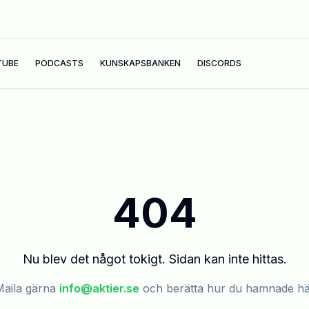
TUBE
PODCASTS
KUNSKAPSBANKEN
DISCORDS
404
Nu blev det något tokigt. Sidan kan inte hittas.
aila gärna
info@aktier.se
och berätta hur du hamnade h