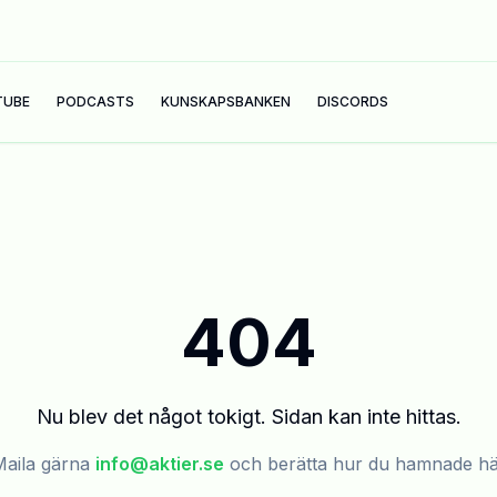
TUBE
PODCASTS
KUNSKAPSBANKEN
DISCORDS
404
Nu blev det något tokigt. Sidan kan inte hittas.
aila gärna
info@aktier.se
och berätta hur du hamnade h