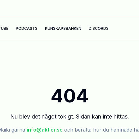
TUBE
PODCASTS
KUNSKAPSBANKEN
DISCORDS
404
Nu blev det något tokigt. Sidan kan inte hittas.
aila gärna
info@aktier.se
och berätta hur du hamnade h