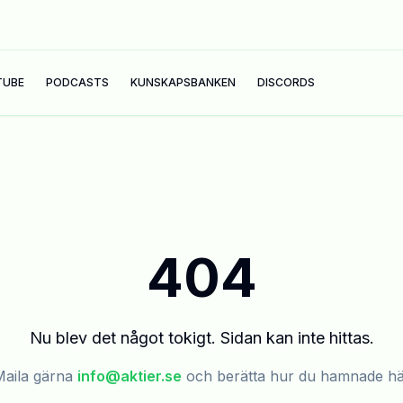
TUBE
PODCASTS
KUNSKAPSBANKEN
DISCORDS
404
Nu blev det något tokigt. Sidan kan inte hittas.
aila gärna
info@aktier.se
och berätta hur du hamnade h