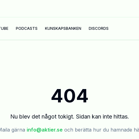
TUBE
PODCASTS
KUNSKAPSBANKEN
DISCORDS
404
Nu blev det något tokigt. Sidan kan inte hittas.
aila gärna
info@aktier.se
och berätta hur du hamnade h