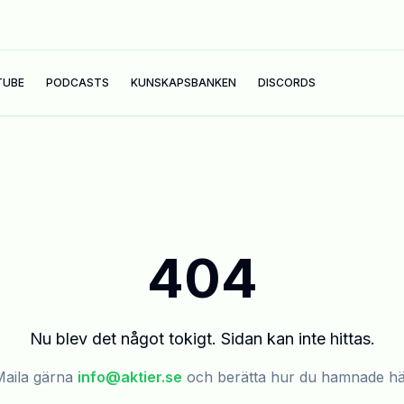
TUBE
PODCASTS
KUNSKAPSBANKEN
DISCORDS
404
Nu blev det något tokigt. Sidan kan inte hittas.
aila gärna
info@aktier.se
och berätta hur du hamnade h