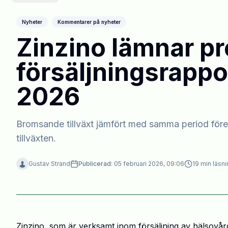
Nyheter
Kommentarer på nyheter
Zinzino lämnar pr
försäljningsrappor
2026
Bromsande tillväxt jämfört med samma period före
tillväxten.
Gustav Strand
Publicerad:
05 februari 2026, 09:06
19
min läsni
Zinzino, som är verksamt inom försäljning av hälsovår