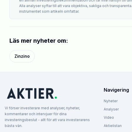
en allmän investeringsrekommendation och tar inte hänsyn till din i
Alla analyser syftar till att vara objektiva, sakliga och transparenta
instrumentet som artikeln omfattar.
Läs mer nyheter om:
Zinzino
Navigering
Nyheter
Vi förser investerare med analyser, nyheter,
Analyser
kommentarer och intervjuer för dina
Video
investeringsbeslut - allt för att vara investerarens
bästa vän.
Aktielistan