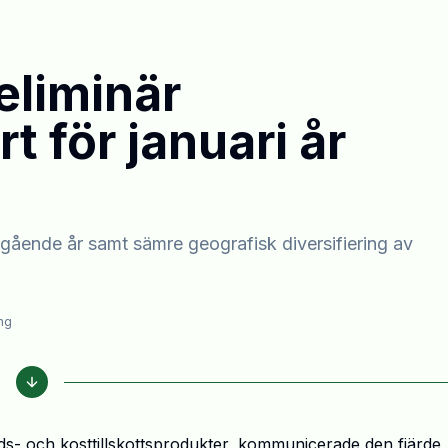
eliminär
t för januari år
gående år samt sämre geografisk diversifiering av
ng
ds- och kosttillskottsprodukter, kommunicerade den fjärde