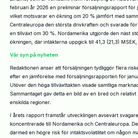
februari år 2026 en preliminär försäljningsrapport för 
vilket motsvarar en ökning om 20 % jämfört med samm
Centraleuropa den största drivkraften och svarade fö
en tillväxt om 30 %. Nordamerika utgjorde den näst st
ökningen, där intäkterna uppgick till 41,3 (21,3) MS
Vår syn på nyheten
Redaktionen anser att försäljningen tydliggör flera riske
efter en jämförelse med försäljningsrapporten för janu
Utöver den höga tillväxttakten visade samtliga marknade
Sammantaget gav detta en bild av en bred och relativt 
enskilda regioner.
I årets rapport framstår utvecklingen avsevärt svagare. 
koncentrerade till Nordamerika och Centraleuropa. De
därmed en högre risk för intäktsvolatilitet om någon m