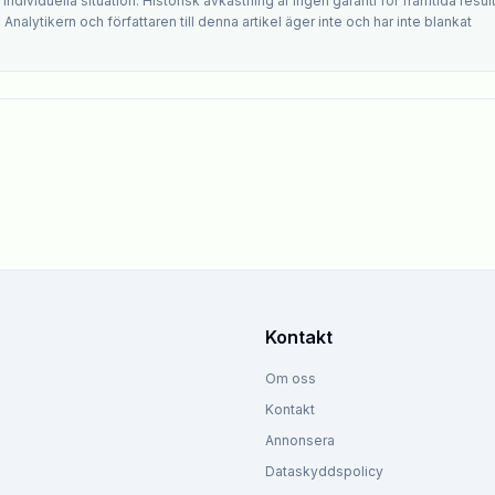
ndividuella situation. Historisk avkastning är ingen garanti för framtida result
. Analytikern och författaren till denna artikel äger inte och har inte blankat
Kontakt
Om oss
Kontakt
Annonsera
Dataskyddspolicy