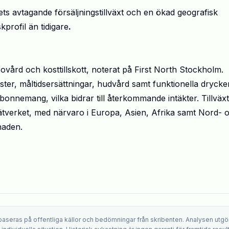
ets avtagande försäljningstillväxt och en ökad geografisk
profil än tidigare
.
sovård och kosttillskott, noterat på First North Stockholm.
ter, måltidsersättningar, hudvård samt funktionella drycker
bonnemang, vilka bidrar till återkommande intäkter. Tillväx
nätverket, med närvaro i Europa, Asien, Afrika samt Nord- 
naden.
 baseras på offentliga källor och bedömningar från skribenten. Analysen utgö