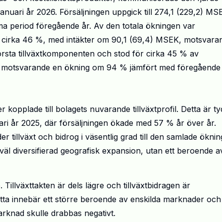
januari år 2026. Försäljningen uppgick till 274,1 (229,2) MS
a period föregående år. Av den totala ökningen var
r cirka 46 %, med intäkter om 90,1 (69,4) MSEK, motsvara
örsta tillväxtkomponenten och stod för cirka 45 % av
EK, motsvarande en ökning om 94 % jämfört med föregående 
r kopplade till bolagets nuvarande tillväxtprofil. Detta är tyd
ari år 2025, där försäljningen ökade med 57 % år över år.
r tillväxt och bidrog i väsentlig grad till den samlade öknin
väl diversifierad geografisk expansion, utan ett beroende a
Tillväxttakten är dels lägre och tillväxtbidragen är
tta innebär ett större beroende av enskilda marknader och
arknad skulle drabbas negativt.