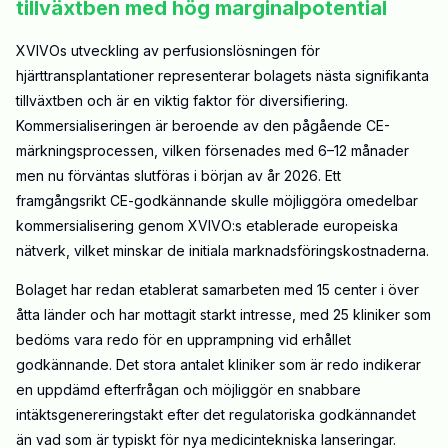
tillväxtben med hög marginalpotential
XVIVOs utveckling av perfusionslösningen för
hjärttransplantationer representerar bolagets nästa signifikanta
tillväxtben och är en viktig faktor för diversifiering.
Kommersialiseringen är beroende av den pågående CE-
märkningsprocessen, vilken försenades med 6–12 månader
men nu förväntas slutföras i början av år 2026. Ett
framgångsrikt CE-godkännande skulle möjliggöra omedelbar
kommersialisering genom XVIVO:s etablerade europeiska
nätverk, vilket minskar de initiala marknadsföringskostnaderna.
Bolaget har redan etablerat samarbeten med 15 center i över
åtta länder och har mottagit starkt intresse, med 25 kliniker som
bedöms vara redo för en upprampning vid erhållet
godkännande. Det stora antalet kliniker som är redo indikerar
en uppdämd efterfrågan och möjliggör en snabbare
intäktsgenereringstakt efter det regulatoriska godkännandet
än vad som är typiskt för nya medicintekniska lanseringar.