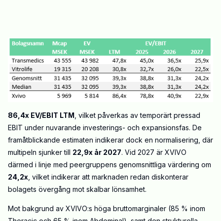
86,4x EV/EBIT LTM
, vilket påverkas av temporärt pressad
EBIT under nuvarande investerings- och expansionsfas. De
framåtblickande estimaten indikerar dock en normalisering, där
multipeln sjunker till
22,9x år 2027
. Vid 2027 är XVIVO
därmed i linje med peergruppens genomsnittliga värdering om
24,2x
, vilket indikerar att marknaden redan diskonterar
bolagets övergång mot skalbar lönsamhet.
Mot bakgrund av XVIVO:s höga bruttomarginaler (85 % inom
Thoracic och 65 % inom Abdominal), samt den strukturella