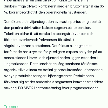
vilket motsvarar en total tillväxt om cirka 20 %. Denna
dubbelsiffriga tillväxt, kombinerat med en bruttomarginal om 65
%, bidrar betydligt till den operationella hävstången.
Den ökande utnyttjandegraden av maskinperfusion globalt är
den primära drivkraften bakom segmentets expansion.
Tekniken bidrar till att minska kasseringsfrekvensen och
förbättra överlevnadsfrekvensen för särskilt
högrisklevertransplantationer. Det faktum att segmentet
fortfarande har utrymme för ytterligare expansion tyder på att
penetrationen i lever- och njurmarknaden ligger efter den i
lungmarknaden. Detta innebär en lång startbana för lönsam
organisk tillväxt inom ett befintligt produktområde, oberoende
av nya produktlanseringar i hjärtsegmentet. Redaktionen
förväntar sig att det abdominala segmentet kommer att addera
omkring 130 MSEK i nettoomsättning över prognosperioden.
Triggers