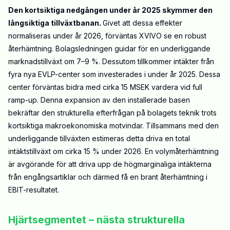
Den kortsiktiga nedgången under år 2025 skymmer den
långsiktiga tillväxtbanan.
Givet att dessa effekter
normaliseras under år 2026, förväntas XVIVO se en robust
återhämtning. Bolagsledningen guidar för en underliggande
marknadstillväxt om 7–9 %. Dessutom tillkommer intäkter från
fyra nya EVLP-center som investerades i under år 2025. Dessa
center förväntas bidra med cirka 15 MSEK vardera vid full
ramp-up. Denna expansion av den installerade basen
bekräftar den strukturella efterfrågan på bolagets teknik trots
kortsiktiga makroekonomiska motvindar. Tillsammans med den
underliggande tillväxten estimeras detta driva en total
intäktstillväxt om cirka 15 % under 2026. En volymåterhämtning
är avgörande för att driva upp de högmarginaliga intäkterna
från engångsartiklar och därmed få en brant återhämtning i
EBIT-resultatet.
Hjärtsegmentet – nästa strukturella