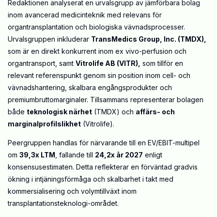
Redaktionen analyserat en urvalsgrupp av jämförbara bolag
inom avancerad medicinteknik med relevans för
organtransplantation och biologiska vävnadsprocesser.
Urvalsgruppen inkluderar
TransMedics Group, Inc. (TMDX)
,
som är en direkt konkurrent inom ex vivo-perfusion och
organtransport, samt
Vitrolife AB (VITR)
,
som tillför en
relevant referenspunkt genom sin position inom cell- och
vävnadshantering, skalbara engångsprodukter och
premiumbruttomarginaler. Tillsammans representerar bolagen
både
teknologisk närhet
(TMDX) och
affärs- och
marginalprofilslikhet
(Vitrolife).
Peergruppen handlas för närvarande till en EV/EBIT-multipel
om
39,3x LTM
, fallande till
24,2x år 2027
enligt
konsensusestimaten. Detta reflekterar en förväntad gradvis
ökning i intjäningsförmåga och skalbarhet i takt med
kommersialisering och volymtillväxt inom
transplantationsteknologi-området.