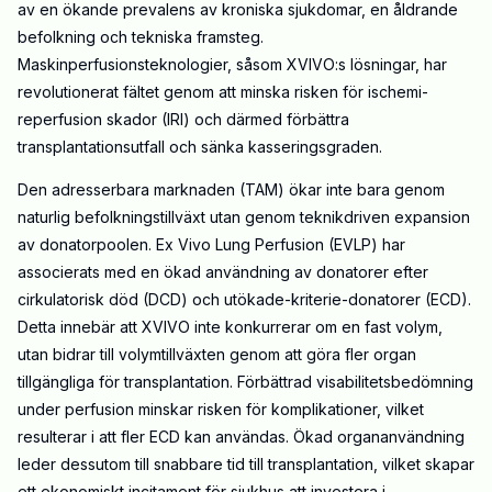
av en ökande prevalens av kroniska sjukdomar, en åldrande
befolkning och tekniska framsteg.
Maskinperfusionsteknologier, såsom XVIVO:s lösningar, har
revolutionerat fältet genom att minska risken för ischemi-
reperfusion skador (IRI) och därmed förbättra
transplantationsutfall och sänka kasseringsgraden.
Den adresserbara marknaden (TAM) ökar inte bara genom
naturlig befolkningstillväxt utan genom teknikdriven expansion
av donatorpoolen. Ex Vivo Lung Perfusion (EVLP) har
associerats med en ökad användning av donatorer efter
cirkulatorisk död (DCD) och utökade-kriterie-donatorer (ECD).
Detta innebär att XVIVO inte konkurrerar om en fast volym,
utan bidrar till volymtillväxten genom att göra fler organ
tillgängliga för transplantation. Förbättrad visabilitetsbedömning
under perfusion minskar risken för komplikationer, vilket
resulterar i att fler ECD kan användas. Ökad organanvändning
leder dessutom till snabbare tid till transplantation, vilket skapar
ett ekonomiskt incitament för sjukhus att investera i