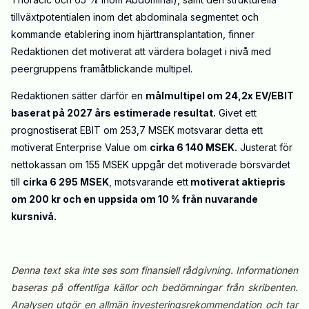
tillväxtpotentialen inom det abdominala segmentet och
kommande etablering inom hjärttransplantation, finner
Redaktionen det motiverat att värdera bolaget i nivå med
peergruppens framåtblickande multipel.
Redaktionen sätter därför en
målmultipel om 24,2x EV/EBIT
baserat på 2027 års estimerade resultat
.
Givet ett
prognostiserat EBIT om 253,7 MSEK motsvarar detta ett
motiverat Enterprise Value om
cirka 6 140 MSEK
.
Justerat för
nettokassan om 155 MSEK uppgår det motiverade börsvärdet
till
cirka 6 295
MSEK
, motsvarande ett
motiverat aktiepris
om 200 kr
och en uppsida om
10 %
från nuvarande
kursnivå.
Denna text ska inte ses som finansiell rådgivning. Informationen
baseras på offentliga källor och bedömningar från skribenten.
Analysen utgör en allmän investeringsrekommendation och tar