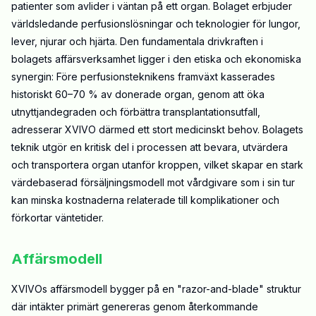
patienter som avlider i väntan på ett organ. Bolaget erbjuder
världsledande perfusionslösningar och teknologier för lungor,
lever, njurar och hjärta. Den fundamentala drivkraften i
bolagets affärsverksamhet ligger i den etiska och ekonomiska
synergin: Före perfusionsteknikens framväxt kasserades
historiskt 60–70 % av donerade organ, genom att öka
utnyttjandegraden och förbättra transplantationsutfall,
adresserar XVIVO därmed ett stort medicinskt behov. Bolagets
teknik utgör en kritisk del i processen att bevara, utvärdera
och transportera organ utanför kroppen, vilket skapar en stark
värdebaserad försäljningsmodell mot vårdgivare som i sin tur
kan minska kostnaderna relaterade till komplikationer och
förkortar väntetider.
Affärsmodell
XVIVOs affärsmodell bygger på en "razor-and-blade" struktur
där intäkter primärt genereras genom återkommande