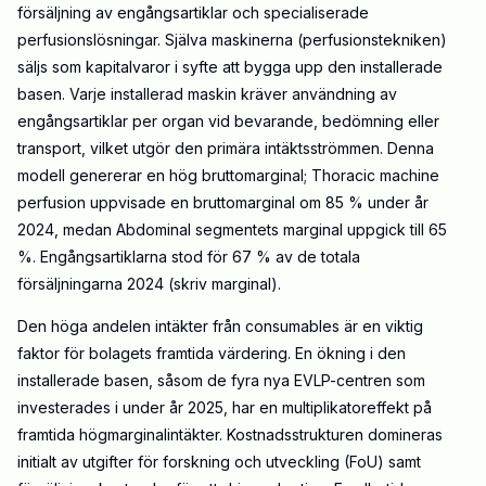
försäljning av engångsartiklar och specialiserade
perfusionslösningar. Själva maskinerna (perfusionstekniken)
säljs som kapitalvaror i syfte att bygga upp den installerade
basen. Varje installerad maskin kräver användning av
engångsartiklar per organ vid bevarande, bedömning eller
transport, vilket utgör den primära intäktsströmmen. Denna
modell genererar en hög bruttomarginal; Thoracic machine
perfusion uppvisade en bruttomarginal om 85 % under år
2024, medan Abdominal segmentets marginal uppgick till 65
%. Engångsartiklarna stod för 67 % av de totala
försäljningarna 2024 (skriv marginal).
Den höga andelen intäkter från consumables är en viktig
faktor för bolagets framtida värdering. En ökning i den
installerade basen, såsom de fyra nya EVLP-centren som
investerades i under år 2025, har en multiplikatoreffekt på
framtida högmarginalintäkter. Kostnadsstrukturen domineras
initialt av utgifter för forskning och utveckling (FoU) samt