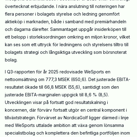
övertecknat erbjudande. I nära anslutning till noteringen har
flera personer i bolagets styrelse och ledning genomfört
aktieköp i marknaden, både i samband med premiärhandeln
och dagarna därefter. Sammantaget uppgår insiderköpen till
ett belopp i storleksordningen omkring en miljon kronor, vilket
kan ses som ett uttryck för ledningens och styrelsens tilltro till
bolagets strategi och långsiktiga utveckling som börsnoterat
bolag.
I Q3-rapporten för år 2025 redovisade WeSports en
nettoomsättning om 777,3 MSEK (650,6). Det justerade EBITA-
resultatet ökade till 66,8 MSEK (55,6), samtidigt som den
justerade EBITA-marginalen uppgick till 8,6 % (8,5).
Utvecklingen visar på fortsatt god resultatskalning i
koncernen, där förvärv fortsatt utgör en central komponent i
tillväxtstrategin. Förvärvet av NordicaGolf ligger därmed i linje
med WeSports uttalade ambition att växa genom lönsamma
specialistbolag och komplettera den befintliga portföljen inom