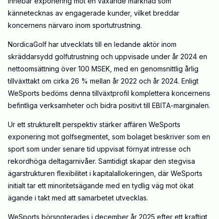
innebär exponering mot en växande marknad som
kännetecknas av engagerade kunder, vilket breddar
koncernens närvaro inom sportutrustning.
NordicaGolf har utvecklats till en ledande aktör inom
skräddarsydd golfutrustning och uppvisade under år 2024 en
nettoomsättning över 100 MSEK, med en genomsnittlig årlig
tillväxttakt om cirka 26 % mellan år 2022 och år 2024. Enligt
WeSports bedöms denna tillväxtprofil komplettera koncernens
befintliga verksamheter och bidra positivt till EBITA-marginalen.
Ur ett strukturellt perspektiv stärker affären WeSports
exponering mot golfsegmentet, som bolaget beskriver som en
sport som under senare tid uppvisat förnyat intresse och
rekordhöga deltagarnivåer. Samtidigt skapar den stegvisa
ägarstrukturen flexibilitet i kapitalallokeringen, där WeSports
initialt tar ett minoritetsägande med en tydlig väg mot ökat
ägande i takt med att samarbetet utvecklas.
WeSports börsnoterades i december år 2025 efter ett kraftigt