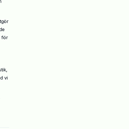
n
utgör
nde
 för
tik,
d vi
e