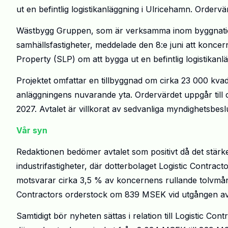
ut en befintlig logistikanläggning i Ulricehamn. Ordervä
Wästbygg Gruppen, som är verksamma inom byggnation av
samhällsfastigheter, meddelade den 8:e juni att koncer
Property (SLP) om att bygga ut en befintlig logistikanl
Projektet omfattar en tillbyggnad om cirka 23 000 kvad
anläggningens nuvarande yta. Ordervärdet uppgår till 
2027. Avtalet är villkorat av sedvanliga myndighetsbesl
Vår syn
Redaktionen bedömer avtalet som positivt då det stärk
industrifastigheter, där dotterbolaget Logistic Contrac
motsvarar cirka 3,5 % av koncernens rullande tolvmå
Contractors orderstock om 839 MSEK vid utgången av
Samtidigt bör nyheten sättas i relation till Logistic Co