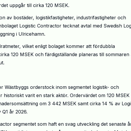
rdet uppgår till cirka 120 MSEK.
 bostäder, logistikfastigheter, industrifastigheter och
nbolaget Logistic Contractor tecknat avtal med Swedish Logi
äggning i Ulricehamn.
ratmeter, vilket enligt bolaget kommer att fördubbla
cirka 120 MSEK och färdigställande planeras till sommaren 
ut.
er Wästbyggs orderstock inom segmentet logistik- och
tor historiskt varit en stark aktör. Ordervärdet om 120 MSEK
nadersomsättning om 3 442 MSEK samt cirka 14 % av Logis
 Q1 år 2026.
ntractor segmentet som haft en svag utveckling det senaste å