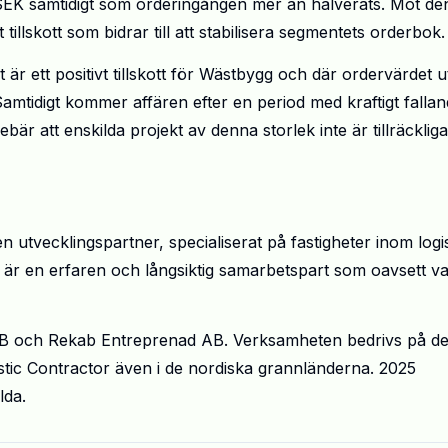
SEK samtidigt som orderingången mer än halverats. Mot de
llskott som bidrar till att stabilisera segmentets orderbok.
t är ett positivt tillskott för Wästbygg och där ordervärdet 
mtidigt kommer affären efter en period med kraftigt falla
är att enskilda projekt av denna storlek inte är tillräckliga
tvecklingspartner, specialiserat på fastigheter inom logis
 är en erfaren och långsiktig samarbetspart som oavsett va
 AB och Rekab Entreprenad AB. Verksamheten bedrivs på d
tic Contractor även i de nordiska grannländerna. 2025
lda.