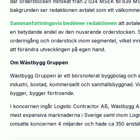
där orderstocken minskat från 2 034 MSEK till 839 M
bakgrunden ser redaktionen avtalet som ett välkommet ti
Sammanfattningsvis bedömer redaktionen
att avtale
en betydande andel av den nuvarande orderstocken. Sa
orderingång och orderstock inom segmentet, vilket inneb
att förändra utvecklingen på egen hand.
Om Wästbygg Gruppen
Wästbygg Gruppen är ett börsnoterat byggbolag och en u
industri, bostad, kommersiellt och samhällsbyggnad. Vi
bygger, bygger förtroende.
I koncernen ingår Logistic Contractor AB, Wästbygg
mest expansiva marknaderna i Sverige samt inom Logis
omsatte koncernen 4 miljarder och hade ca 350 anstäl