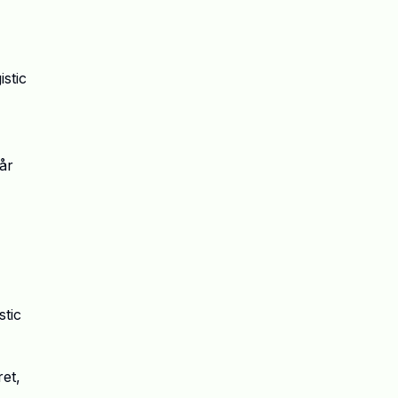
stic
år
tic
ret,