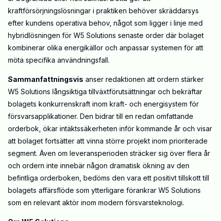
kraftförsörjningslösningar i praktiken behöver skräddarsys
efter kundens operativa behov, något som ligger i linje med
hybridlösningen för W5 Solutions senaste order där bolaget
kombinerar olika energikällor och anpassar systemen för att
möta specifika användningsfall.
Sammanfattningsvis
anser redaktionen att ordern stärker
W5 Solutions långsiktiga tillväxtförutsättningar och bekräftar
bolagets konkurrenskraft inom kraft- och energisystem för
försvarsapplikationer. Den bidrar till en redan omfattande
orderbok, ökar intäktssäkerheten inför kommande år och visar
att bolaget fortsätter att vinna större projekt inom prioriterade
segment. Även om leveransperioden sträcker sig över flera år
och ordern inte innebär någon dramatisk ökning av den
befintliga orderboken, bedöms den vara ett positivt tillskott till
bolagets affärsflöde som ytterligare förankrar W5 Solutions
som en relevant aktör inom modern försvarsteknologi.