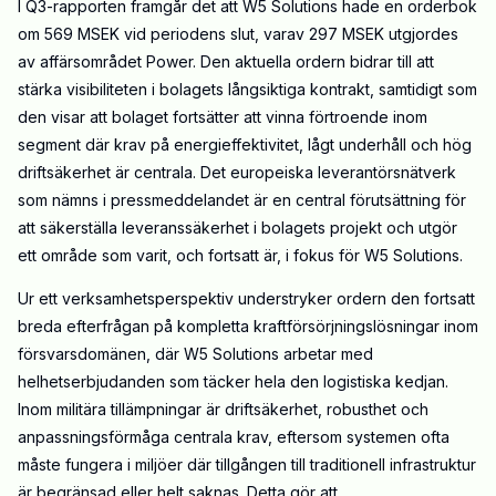
I Q3-rapporten framgår det att W5 Solutions hade en orderbok
om 569 MSEK vid periodens slut, varav 297 MSEK utgjordes
av affärsområdet Power. Den aktuella ordern bidrar till att
stärka visibiliteten i bolagets långsiktiga kontrakt, samtidigt som
den visar att bolaget fortsätter att vinna förtroende inom
segment där krav på energieffektivitet, lågt underhåll och hög
driftsäkerhet är centrala. Det europeiska leverantörsnätverk
som nämns i pressmeddelandet är en central förutsättning för
att säkerställa leveranssäkerhet i bolagets projekt och utgör
ett område som varit, och fortsatt är, i fokus för W5 Solutions.
Ur ett verksamhetsperspektiv understryker ordern den fortsatt
breda efterfrågan på kompletta kraftförsörjningslösningar inom
försvarsdomänen, där W5 Solutions arbetar med
helhetserbjudanden som täcker hela den logistiska kedjan.
Inom militära tillämpningar är driftsäkerhet, robusthet och
anpassningsförmåga centrala krav, eftersom systemen ofta
måste fungera i miljöer där tillgången till traditionell infrastruktur
är begränsad eller helt saknas. Detta gör att