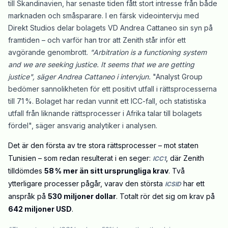
till Skandinavien, har senaste tiden fått stort intresse från både
marknaden och småsparare. I en färsk videointervju med
Direkt Studios delar bolagets VD Andrea Cattaneo sin syn på
framtiden – och varför han tror att Zenith står inför ett
avgörande genombrott.
"Arbitration is a functioning system
and we are seeking justice. It seems that we are getting
justice", säger Andrea Cattaneo i intervjun.
"Analyst Group
bedömer sannolikheten för ett positivt utfall i rättsprocesserna
till 71 %. Bolaget har redan vunnit ett ICC-fall, och statistiska
utfall från liknande rättsprocesser i Afrika talar till bolagets
fördel", säger ansvarig analytiker i analysen.
Det är den första av tre stora rättsprocesser – mot staten
Tunisien – som redan resulterat i en seger:
, där Zenith
ICC1
tilldömdes
58 % mer än sitt ursprungliga krav
. Två
ytterligare processer pågår, varav den största
har ett
ICSID
anspråk på
530 miljoner dollar
. Totalt rör det sig om krav på
642 miljoner USD
.