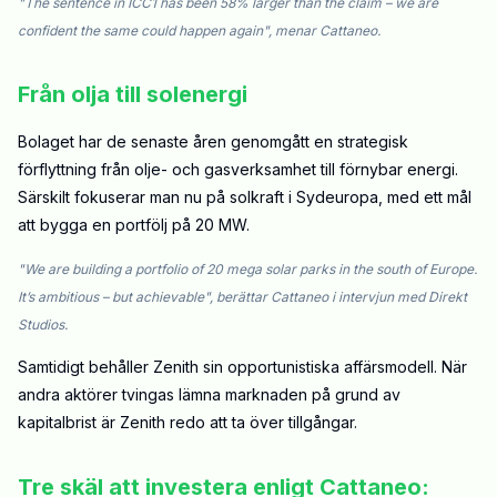
"The sentence in ICC1 has been 58% larger than the claim – we are
confident the same could happen again", menar Cattaneo.
Från olja till solenergi
Bolaget har de senaste åren genomgått en strategisk
förflyttning från olje- och gasverksamhet till förnybar energi.
Särskilt fokuserar man nu på solkraft i Sydeuropa, med ett mål
att bygga en portfölj på 20 MW.
"We are building a portfolio of 20 mega solar parks in the south of Europe.
It’s ambitious – but achievable", berättar Cattaneo i intervjun med Direkt
Studios.
Samtidigt behåller Zenith sin opportunistiska affärsmodell. När
andra aktörer tvingas lämna marknaden på grund av
kapitalbrist är Zenith redo att ta över tillgångar.
Tre skäl att investera enligt Cattaneo: