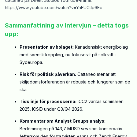
Cattaneo på Direkt Studios YouTube-kanal:
https://www.youtube.com/watch?v=YnFUGtlp6Eo
Sammanfattning av intervjun – detta togs
upp:
Presentation av bolaget:
Kanadensiskt energibolag
med svensk koppling, nu fokuserat på solkraft i
Sydeuropa.
Risk för politisk påverkan:
Cattaneo menar att
skiljedomsförfaranden är robusta och fungerar som de
ska.
Tidslinje för processerna:
ICC2 väntas sommaren
2025, ICSID under Q3/Q4 2026.
Kommentar om Analyst Groups analys:
Bedömningen på 143,7 MUSD ses som konservativ
(eftersom den första tvisten vanns och Zenith Energy