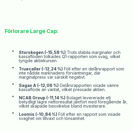
Förlorare
Large
Cap:
•
Storskogen (-15,58 %)
Trots stabila marginaler och
kassaflöden tolkades Q1-rapporten som svag, vilket
tyngde aktiekursen.
•
Truecaller
(-12,24 %)
Föll efter en delårsrapport som
inte nådde marknadens förväntningar, där
marginalpress var särskilt negativt.
•
Sagax
A (-12,06 %)
Delårsrapporten visade sämre
kassaflöde än väntat, vilket pressade aktien.
•
NCAB
Group (-11,14 %)
Bolaget levererade ett
betydligt lägre nettoresultat jämfört med föregående år,
vilket skapade besvikelse bland investerare.
•
Loomis
(-10,84 %)
Föll efter en rapport som visade
svaghet om tillväxt och lönsamhet.