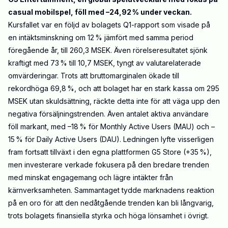
casual mobilspel, föll med –24,92
% under veckan.
Kursfallet var en följd av bolagets Q1-rapport som visade på
en intäktsminskning om 12
% jämfört med samma period
föregående år, till 260,3 MSEK. Även rörelseresultatet sjönk
kraftigt med 73
% till 10,7 MSEK, tyngt av valutarelaterade
omvärderingar. Trots att bruttomarginalen ökade till
rekordhöga 69,8
%, och att bolaget har en stark kassa om 295
MSEK utan skuldsättning, räckte detta inte för att väga upp den
negativa försäljningstrenden. Även antalet aktiva användare
föll markant, med –18
% för
Monthly
Active
Users
(MAU) och –
15
% för Daily Active
Users
(DAU). Ledningen lyfte visserligen
fram fortsatt tillväxt i den egna plattformen G5 Store (+35
%),
men investerare verkade fokusera på den bredare trenden
med minskat engagemang och lägre intäkter från
kärnverksamheten. Sammantaget tydde marknadens reaktion
på en oro för att den nedåtgående trenden kan bli långvarig,
trots bolagets finansiella styrka och höga lönsamhet i övrigt.