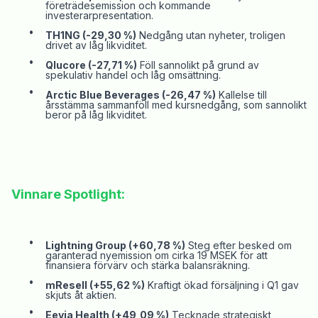
företrädesemission och kommande
investerarpresentation.
•
TH1NG (-29,30 %)
Nedgång utan nyheter, troligen
drivet av låg likviditet.
•
Qlucore
(-27,71 %)
Föll sannolikt på grund av
spekulativ handel och låg omsättning.
•
Arctic
Blue
Beverages (-26,47 %)
Kallelse till
årsstämma sammanföll med kursnedgång, som sannolikt
beror på låg likviditet.
Vinnare Spotlight:
•
Lightning Group (+60,78 %)
Steg efter besked om
garanterad nyemission om cirka 19 MSEK för att
finansiera förvärv och stärka balansräkning.
•
mResell
(+55,62 %)
Kraftigt ökad försäljning i Q1 gav
skjuts åt aktien.
•
Eevia
Health (+49,09 %)
Tecknade strategiskt