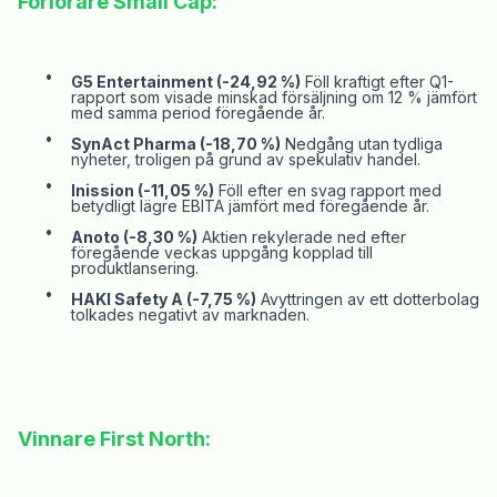
Förlorare Small Cap:
•
G5 Entertainment (-24,92 %)
Föll kraftigt efter Q1-
rapport som visade minskad försäljning om 12 % jämfört
med samma period föregående år.
•
SynAct
Pharma
(-18,70 %)
Nedgång utan tydliga
nyheter, troligen på grund av spekulativ handel.
•
Inission
(-11,05 %)
Föll efter en svag rapport med
betydligt lägre EBITA jämfört med föregående år.
•
Anoto (-8,30 %)
Aktien rekylerade ned efter
föregående veckas uppgång kopplad till
produktlansering.
•
HAKI Safety A (-7,75 %)
Avyttringen av ett dotterbolag
tolkades negativt av marknaden.
Vinnare
First
North: