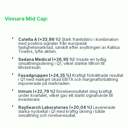
Vinnare Mid Cap:
•
Catella
A (+33,86 %)
Stark framtidstro i kombination
med positiva signaler från europeisk
fastighetsmarknad, särskilt efter avyttringen av Kaktus
Towers, lyfte aktien.
•
Sedana
Medical (+26,95 %)
Visade en tydlig
omsättningsökning i Q1, vilket stärkte tilltron till
tillväxtresan.
•
Fasadgruppen (+24,25 %)
Kraftigt förbättrade resultat
i Q1 med markant ökad EBITA och marginalförbättring
imponerade på marknaden.
•
Intrum (+22,79 %)
Rörelseresultatet steg kraftigt
under kvartalet, vilket gav ett starkt signalvärde till
investerare.
•
RaySearch
Laboratories (+20,04 %)
Levererade
starka nyckeltal i Q1 med kraftig ökning i både
omsättning och rörelseresultat.