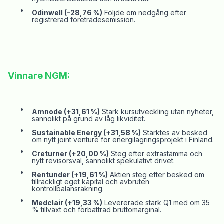
•
Odinwell
(-28,76 %)
Följde om nedgång efter
registrerad företrädesemission.
Vinnare
NGM
:
•
Amnode
(+31,61 %)
Stark kursutveckling utan nyheter,
sannolikt på grund av
låg likviditet.
•
Sustainable
Energy (+31,58 %)
Stärktes av besked
om nytt joint venture för energilagringsprojekt i Finland.
•
Creturner
(+20,00 %)
Steg efter extrastämma och
nytt revisorsval, sannolikt spekulativt drivet.
•
Rentunder
(+19,61 %)
Aktien steg efter besked om
tillräckligt eget kapital och avbruten
kontrollbalansräkning.
•
Medclair
(+19,33 %)
Levererade stark Q1 med om 35
% tillväxt och förbättrad bruttomarginal.