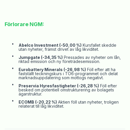
Förlorare
NGM
:
•
Abelco
Investment (-50,00 %)
Kursfallet skedde
utan nyheter,
främst drivet av låg likviditet.
•
Jumpgate
(-34,35 %)
Pressades av nyheter om lån,
riktad emission och ny företrädesemission.
•
Eurobattery
Minerals (-26,98 %)
Föll efter att ha
fastställt teckningskurs i TO6-programmet och delat
marknadsuppdatering som mottogs negativt.
•
Preservia
Hyresfastigheter (-26,28 %)
Föll efter
besked om potentiell omstrukturering av bolagets
ägarstruktur.
•
ECOMB
(-20,22 %)
Aktien föll utan nyheter, troligen
relaterat till låg likviditet.