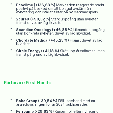
•
Ecoclime
(+136,63 %)
Marknaden reagerade starkt
positivt på besked om att bolaget avstår från
avnotering
och istället siktar på ny marknadsplats.
•
2cureX (+90,32 %)
Stark uppgång utan nyheter,
främst drivet av låg likviditet.
•
Scandion
Oncology
(+46,88 %)
Liknande uppgång
utan konkreta nyheter, drivet av låg likviditet.
•
Chordate
Medical (+45,25 %)
Främst drivet av låg
likviditet.
•
Circle
Energy (+41,18 %)
Sköt upp årsstämman
, men
främst på grund av
låg likviditet
.
Förlorare
First
North:
•
Boho
Group (-30,54 %)
Föll i samband med att
årsredovisningen för
år
2024 publicerades.
•
Ferroamp
(-29,63 %)
Kursen föll efter nyheter om