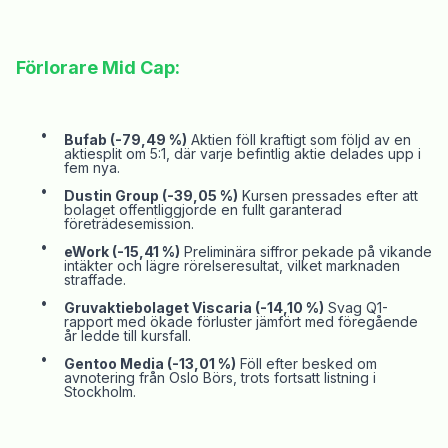
Förlorare Mid Cap:
•
Bufab
(-79,49 %)
Aktien föll kraftigt som följd av en
aktiesplit om 5:1, där varje befintlig aktie delades upp i
fem nya.
•
Dustin Group (-39,05 %)
Kursen pressades efter att
bolaget offentliggjorde en fullt garanterad
företrädesemission.
•
eWork
(-15,41 %)
Preliminära siffror pekade på vikande
intäkter och lägre rörelseresultat, vilket marknaden
straffade.
•
Gruvaktiebolaget
Viscaria
(-14,10 %)
Svag Q1-
rapport med ökade förluster jämfört med föregående
år ledde till kursfall.
•
Gentoo
Media (-13,01 %)
Föll efter besked om
avnotering
från Oslo Börs, trots fortsatt listning i
Stockholm.