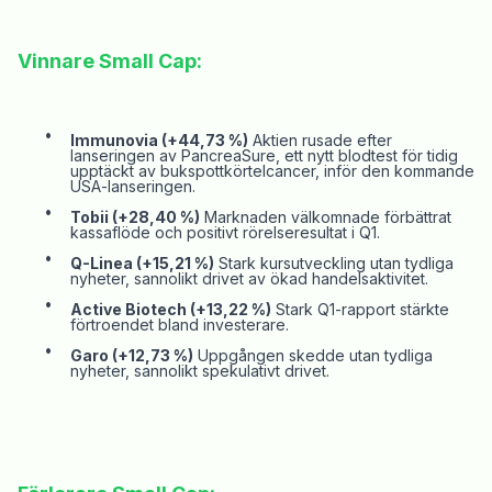
Vinnare Small Cap:
•
Immunovia (+44,73 %)
Aktien rusade efter
lanseringen av
PancreaSure
, ett nytt blodtest för tidig
upptäckt av bukspottkörtelcancer, inför den kommande
USA-lanseringen.
•
Tobii
(+28,40 %)
Marknaden välkomnade förbättrat
kassaflöde och positivt rörelseresultat i Q1.
•
Q-
Linea
(+15,21 %)
Stark kursutveckling utan tydliga
nyheter, sannolikt drivet av ökad handelsaktivitet.
•
Active Biotech (+13,22 %)
Stark Q1-rapport stärkte
förtroendet bland investerare.
•
Garo
(+12,73 %)
Uppgången skedde utan tydliga
nyheter, sannolikt spekulativt drivet.