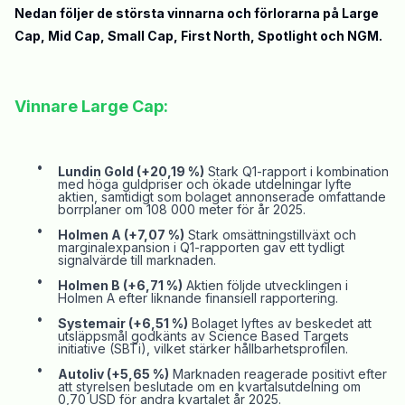
Nedan följer de största vinnarna och förlorarna på
Large
Cap, Mid Cap, Small Cap,
First
North, Spotlight och
NGM
.
Vinnare
Large
Cap:
•
Lundin Gold (+20,19 %)
Stark Q1-rapport i kombination
med höga guldpriser och ökade utdelningar lyfte
aktien, samtidigt som bolaget annonserade omfattande
borrplaner om 108 000 meter för
år
2025.
•
Holmen A (+7,07 %)
Stark omsättningstillväxt och
marginalexpansion i Q1-rapporten gav ett tydligt
signalvärde till marknaden.
•
Holmen B (+6,71 %)
Aktien följde utvecklingen i
Holmen A efter liknande finansiell rapportering.
•
Systemair
(+6,51 %)
Bolaget lyftes av beskedet att
utsläppsmål godkänts av Science
Based
Targets
initiative
(
SBTi
), vilket stärker hållbarhetsprofilen.
•
Autoliv (+5,65 %)
Marknaden reagerade positivt efter
att styrelsen beslutade om en kvartalsutdelning om
0,70 USD för andra kvartalet
år
2025.