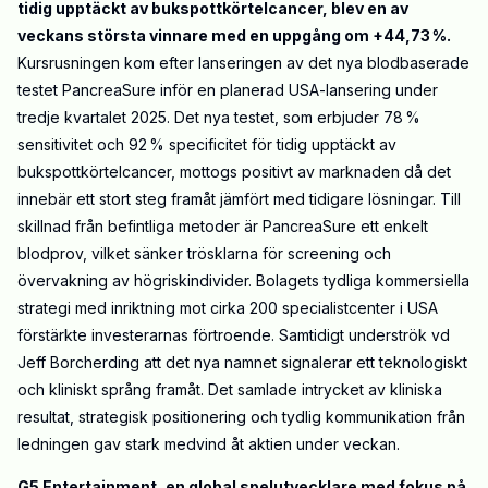
tidig upptäckt av bukspottkörtelcancer, blev en av
veckans största vinnare med en uppgång om +44,73
%.
Kursrusningen kom efter lanseringen av det nya blodbaserade
testet
PancreaSure
inför en planerad USA-lansering under
tredje kvartalet 2025. Det nya testet, som erbjuder 78
%
sensitivitet och 92
% specificitet för tidig upptäckt av
bukspottkörtelcancer, mottogs positivt av marknaden då det
innebär ett stort steg framåt jämfört med tidigare lösningar. Till
skillnad från befintliga metoder är
PancreaSure
ett enkelt
blodprov, vilket sänker trösklarna för screening och
övervakning av högriskindivider. Bolagets tydliga kommersiella
strategi med inriktning mot cirka 200 specialistcenter i USA
förstärkte investerarnas förtroende. Samtidigt underströk vd
Jeff
Borcherding
att det nya namnet signalerar ett teknologiskt
och kliniskt språng framåt. Det samlade intrycket av kliniska
resultat, strategisk positionering och tydlig kommunikation från
ledningen gav stark medvind åt aktien under veckan.
G5 Entertainment, en global spelutvecklare med fokus på