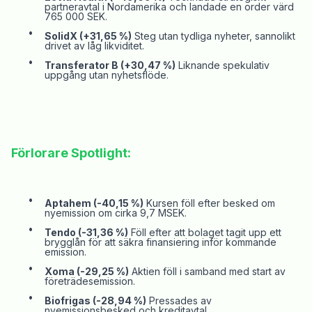
partneravtal i Nordamerika och landade en order värd
765 000 SEK.
•
SolidX
(+31,65 %)
Steg utan tydliga nyheter, sannolikt
drivet av
låg likviditet.
•
Transferator
B (+30,47 %)
Liknande spekulativ
uppgång utan nyhetsflöde.
Förlorare Spotlight:
•
Aptahem (-40,15 %)
Kursen föll efter besked om
nyemission om cirka 9,7 MSEK.
•
Tendo
(-31,36 %)
Föll efter att bolaget tagit upp ett
brygglån
för att säkra finansiering inför kommande
emission.
•
Xoma
(-29,25 %)
Aktien föll i samband med start av
företrädesemission.
•
Biofrigas
(-28,94 %)
Pressades av
nyemissionsbesked och kreditavtal.