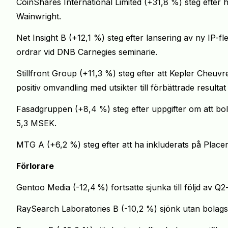
CoinShares International Limited (+31,8 %) steg efte
Wainwright.
Net Insight B (+12,1 %) steg efter lansering av ny IP-
ordrar vid DNB Carnegies seminarie.
Stillfront Group (+11,3 %) steg efter att Kepler Cheuv
positiv omvandling med utsikter till förbättrade resul
Fasadgruppen (+8,4 %) steg efter uppgifter om att bol
5,3 MSEK.
MTG A (+6,2 %) steg efter att ha inkluderats på Place
Förlorare
Gentoo Media (-12,4
%) fortsatte sjunka till följd av Q
RaySearch Laboratories B (-10,2 %) sjönk utan bolagss