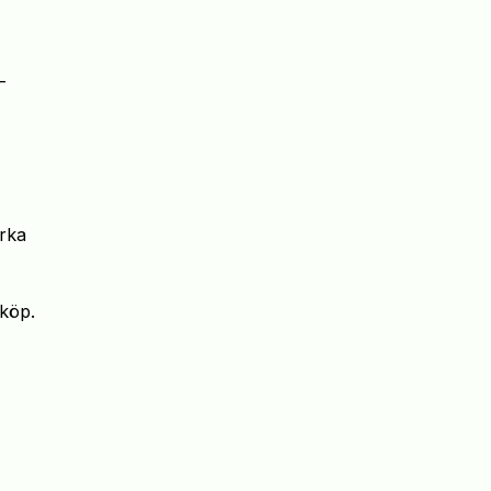
-
irka
 köp.