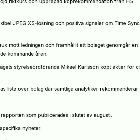
r höjd riktkurs och upprepad köprekommendation från HS
flexibel JPEG XS-lösning och positiva signaler om Time Sync
reux mött ledningen och framhållit att bolaget genomgår en
tat de kommande åren.
agets styrelseordförande Mikael Karlsson köpt aktier för c
ras lista över bolag där samtliga analytiker rekommenderar
2-rapporten som publicerades i slutet av augusti.
pecifika nyheter.