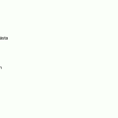
ästa
n