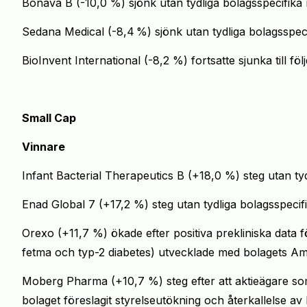
Bonava B (-10,0 %) sjönk utan tydliga bolagsspecifika 
Sedana Medical (-8,4
%) sjönk utan tydliga bolagsspeci
BioInvent International (-8,2 %) fortsatte sjunka till f
Small Cap
Vinnare
Infant Bacterial Therapeutics B (+18,0 %) steg utan tyd
Enad Global 7 (+17,2 %) steg utan tydliga bolagsspecif
Orexo (+11,7 %) ökade efter positiva prekliniska data 
fetma och typ-2 diabetes) utvecklade med bolagets A
Moberg Pharma (+10,7 %) steg efter att aktieägare s
bolaget föreslagit styrelseutökning och återkallelse 