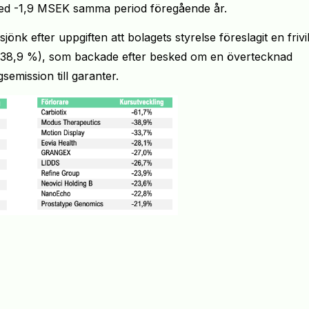
 med -1,9 MSEK samma period föregående år.
önk efter uppgiften att bolagets styrelse föreslagit en frivil
(-38,9 %), som backade efter besked om en övertecknad
semission till garanter.