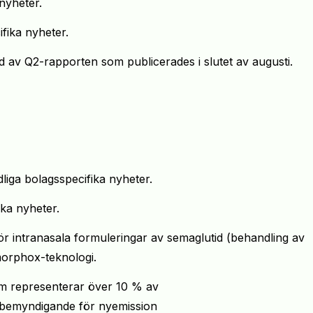
nyheter.
fika nyheter.
öljd av Q2-rapporten som publicerades i slutet av augusti.
liga bolagsspecifika nyheter.
ika nyheter.
för intranasala formuleringar av semaglutid (behandling av
morphox-teknologi.
om representerar över 10 % av
av bemyndigande för nyemission