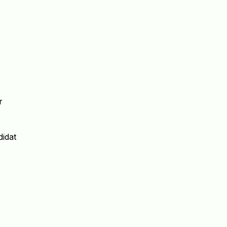
r
didat