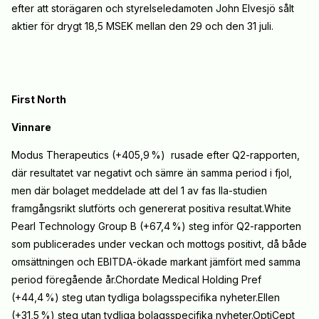
efter att storägaren och styrelseledamoten John Elvesjö sålt
aktier för drygt 18,5 MSEK mellan den 29 och den 31 juli.
First North
Vinnare
Modus Therapeutics (+405,9
%) rusade efter Q2-rapporten,
där resultatet var negativt och sämre än samma period i fjol,
men där bolaget meddelade att del 1 av fas IIa-studien
framgångsrikt slutförts och genererat positiva resultat.White
Pearl Technology Group B (+67,4
%) steg inför Q2-rapporten
som publicerades under veckan och mottogs positivt, då både
omsättningen och EBITDA-ökade markant jämfört med samma
period föregående år.Chordate Medical Holding Pref
(+44,4
%) steg utan tydliga bolagsspecifika nyheter.Ellen
(+31,5
%) steg utan tydliga bolagsspecifika nyheter.OptiCept