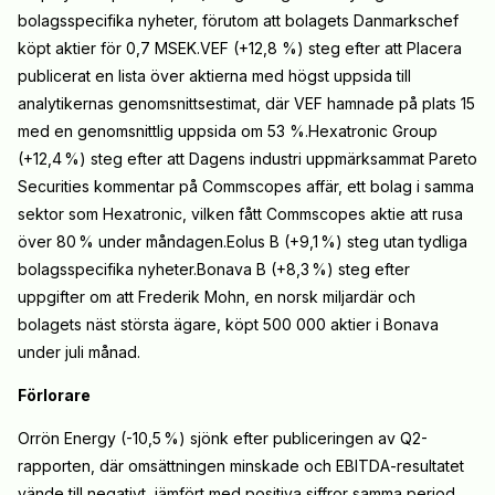
bolagsspecifika nyheter, förutom att bolagets Danmarkschef
köpt aktier för 0,7 MSEK.VEF (+12,8 %) steg efter att Placera
publicerat en lista över aktierna med högst uppsida till
analytikernas genomsnittsestimat, där VEF hamnade på plats 15
med en genomsnittlig uppsida om 53 %.Hexatronic Group
(+12,4
%) steg efter att Dagens industri uppmärksammat Pareto
Securities kommentar på Commscopes affär, ett bolag i samma
sektor som Hexatronic, vilken fått Commscopes aktie att rusa
över 80
% under måndagen.Eolus B (+9,1
%) steg utan tydliga
bolagsspecifika nyheter.Bonava B (+8,3
%) steg efter
uppgifter om att Frederik Mohn, en norsk miljardär och
bolagets näst största ägare, köpt 500 000 aktier i Bonava
under juli månad.
Förlorare
Orrön Energy (-10,5
%) sjönk efter publiceringen av Q2-
rapporten, där omsättningen minskade och EBITDA-resultatet
vände till negativt, jämfört med positiva siffror samma period