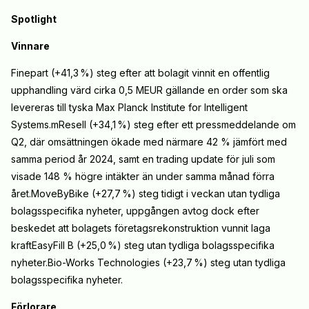
Spotlight
Vinnare
Finepart (+41,3
%) steg efter att bolagit vinnit en offentlig
upphandling värd cirka 0,5 MEUR gällande en order som ska
levereras till tyska Max Planck Institute for Intelligent
Systems.mResell (+34,1
%) steg efter ett pressmeddelande om
Q2, där omsättningen ökade med närmare 42 % jämfört med
samma period år 2024, samt en trading update för juli som
visade 148 % högre intäkter än under samma månad förra
året.MoveByBike (+27,7
%) steg tidigt i veckan utan tydliga
bolagsspecifika nyheter, uppgången avtog dock efter
beskedet att bolagets företagsrekonstruktion vunnit laga
kraftEasyFill B (+25,0
%) steg utan tydliga bolagsspecifika
nyheter.Bio-Works Technologies (+23,7
%) steg utan tydliga
bolagsspecifika nyheter.
Förlorare