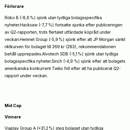
Förlorare
Röko B (-8,6
%) sjönk utan tydliga bolagsspecifika
nyheter.Hacksaw (-7,7
%) fortsatte sjunka efter publiceringen
av Q2-rapporten, trots flertalet utfärdade köpråd under
veckan.Hemnet Group (-5,9
%) sjönk efter att JP Morgan sänkt
riktkursen för bolaget till 269 kr (283), rekommendationen
behåll upprepades.Alvotech SDB (-5,1
%) sjönk utan tydliga
bolagsspecifika nyheter.Sinch (-4,9 %) sjönk efter att bolagets
amerikanska konkurrent Twilio föll efter att ha publicerat Q2-
rapport under veckan.
Mid Cap
Vinnare
Viaplay Group A (+31,2
%) steg bolaget utan tydliga