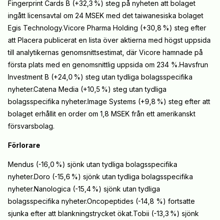
Fingerprint Cards B (+32,3
%) steg på nyheten att bolaget
ingått licensavtal om 24 MSEK med det taiwanesiska bolaget
Egis Technology.Vicore Pharma Holding (+30,8
%) steg efter
att Placera publicerat en lista över aktierna med högst uppsida
till analytikernas genomsnittsestimat, där Vicore hamnade på
första plats med en genomsnittlig uppsida om 234 %.Havsfrun
Investment B (+24,0
%) steg utan tydliga bolagsspecifika
nyheter.Catena Media (+10,5
%) steg utan tydliga
bolagsspecifika nyheter.Image Systems (+9,8
%) steg efter att
bolaget erhållit en order om 1,8 MSEK från ett amerikanskt
försvarsbolag.
Förlorare
Mendus (-16,0
%) sjönk utan tydliga bolagsspecifika
nyheter.Doro (-15,6
%) sjönk utan tydliga bolagsspecifika
nyheter.Nanologica (-15,4
%) sjönk utan tydliga
bolagsspecifika nyheter.Oncopeptides (-14,8 %) fortsatte
sjunka efter att blankningstrycket ökat.Tobii (-13,3
%) sjönk