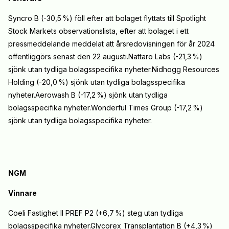
Syncro B (-30,5
%) föll efter att bolaget flyttats till Spotlight
Stock Markets observationslista, efter att bolaget i ett
pressmeddelande meddelat att årsredovisningen för år 2024
offentliggörs senast den 22 augusti.Nattaro Labs (-21,3
%)
sjönk utan tydliga bolagsspecifika nyheter.Nidhogg Resources
Holding (-20,0
%) sjönk utan tydliga bolagsspecifika
nyheter.Aerowash B (-17,2
%) sjönk utan tydliga
bolagsspecifika nyheter.Wonderful Times Group (-17,2
%)
sjönk utan tydliga bolagsspecifika nyheter.
NGM
Vinnare
Coeli Fastighet II PREF P2 (+6,7
%) steg utan tydliga
bolagsspecifika nyheter.Glycorex Transplantation B (+4,3
%)