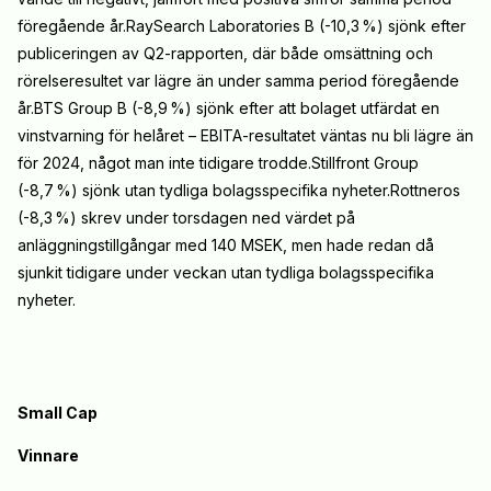
föregående år.RaySearch Laboratories B (-10,3
%) sjönk efter
publiceringen av Q2-rapporten, där både omsättning och
rörelseresultet var lägre än under samma period föregående
år.BTS Group B (-8,9
%) sjönk efter att bolaget utfärdat en
vinstvarning för helåret – EBITA-resultatet väntas nu bli lägre än
för 2024, något man inte tidigare trodde.Stillfront Group
(-8,7
%) sjönk utan tydliga bolagsspecifika nyheter.Rottneros
(-8,3
%) skrev under torsdagen ned värdet på
anläggningstillgångar med 140 MSEK, men hade redan då
sjunkit tidigare under veckan utan tydliga bolagsspecifika
nyheter.
Small Cap
Vinnare