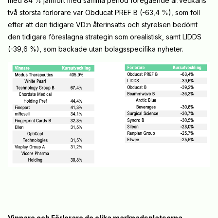
med 84 % jämfört med samma period föregående år.Veckans
två största förlorare var Obducat PREF B (-63,4 %), som föll
efter att den tidigare VD:n återinsatts och styrelsen bedömt
den tidigare föreslagna strategin som orealistisk, samt LIDDS
(-39,6 %), som backade utan bolagsspecifika nyheter.
Vinnare och Förlorare de olika marknadsplatserna