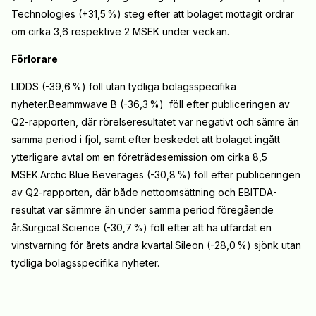
Technologies (+31,5
%) steg efter att bolaget mottagit ordrar
om cirka 3,6 respektive 2 MSEK under veckan.
Förlorare
LIDDS (-39,6
%) föll utan tydliga bolagsspecifika
nyheter.Beammwave B (-36,3
%) föll efter publiceringen av
Q2-rapporten, där rörelseresultatet var negativt och sämre än
samma period i fjol, samt efter beskedet att bolaget ingått
ytterligare avtal om en företrädesemission om cirka 8,5
MSEK.Arctic Blue Beverages (-30,8
%) föll efter publiceringen
av Q2-rapporten, där både nettoomsättning och EBITDA-
resultat var sämmre än under samma period föregående
år.Surgical Science (-30,7
%) föll efter att ha utfärdat en
vinstvarning för årets andra kvartal.Sileon (-28,0
%) sjönk utan
tydliga bolagsspecifika nyheter.