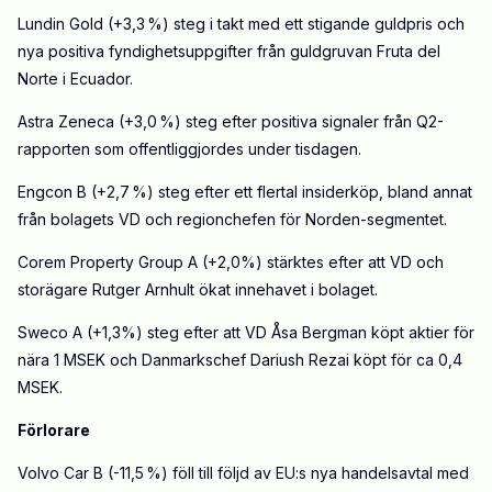
Lundin Gold (+3,3 %) steg i takt med ett stigande guldpris och
nya positiva fyndighetsuppgifter från guldgruvan Fruta del
Norte i Ecuador.
Astra Zeneca (+3,0 %) steg efter positiva signaler från Q2-
rapporten som offentliggjordes under tisdagen.
Engcon B (+2,7 %) steg efter ett flertal insiderköp, bland annat
från bolagets VD och regionchefen för Norden-segmentet.
Corem Property Group A (+2,0%) stärktes efter att VD och
storägare Rutger Arnhult ökat innehavet i bolaget.
Sweco A (+1,3%) steg efter att VD Åsa Bergman köpt aktier för
nära 1 MSEK och Danmarkschef Dariush Rezai köpt för ca 0,4
MSEK.
Förlorare
Volvo Car B (-11,5 %) föll till följd av EU:s nya handelsavtal med