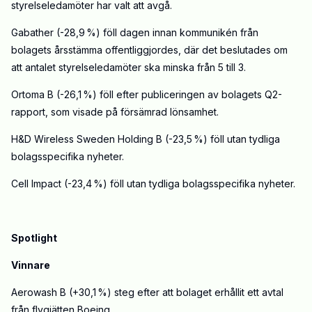
styrelseledamöter har valt att avgå.
Gabather (-28,9 %) föll dagen innan kommunikén från
bolagets årsstämma offentliggjordes, där det beslutades om
att antalet styrelseledamöter ska minska från 5 till 3.
Ortoma B (-26,1 %) föll efter publiceringen av bolagets Q2-
rapport, som visade på försämrad lönsamhet.
H&D Wireless Sweden Holding B (-23,5 %) föll utan tydliga
bolagsspecifika nyheter.
Cell Impact (-23,4 %) föll utan tydliga bolagsspecifika nyheter.
Spotlight
Vinnare
Aerowash B (+30,1 %) steg efter att bolaget erhållit ett avtal
från flygjätten Boeing.