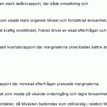
en stark del
å
rsrapport, d
ä
r b
å
de oms
ä
ttning och
om visade stark organisk tillv
ä
xt och f
ö
rb
ä
ttrad l
ö
nsamhet
 kraftig vinsttillv
ä
xt, fr
ä
mst drivet av
ö
kad efterfr
å
gan och
tabil kvartalsrapport d
ä
r marginalerna utvecklades b
ä
ttre
ä
apport d
ä
r minskad efterfr
å
gan pressade marginalerna.
tat som visade p
å
vikande ordering
å
ng och l
ä
gre l
ö
nsamhet
int
ä
kter, d
å
tillv
ä
xten bed
ö
mdes som otillr
ä
cklig i relation til