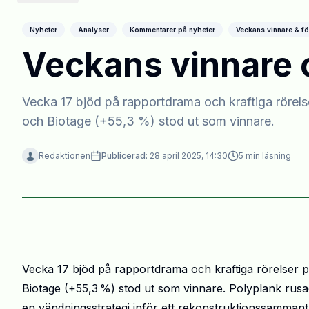
Nyheter
Analyser
Kommentarer på nyheter
Veckans vinnare & fö
Veckans vinnare o
Vecka 17 bjöd på rapportdrama och kraftiga röre
och Biotage (+55,3 %) stod ut som vinnare.
Redaktionen
Publicerad:
28 april 2025, 14:30
5
min läsning
Vecka 17 bjöd på rapportdrama och kraftiga rörelser
Biotage
(+55,3
%) stod ut som vinnare. Polyplank rusad
en v
ä
ndningsstrategi inf
ö
r ett rekonstruktionssammant