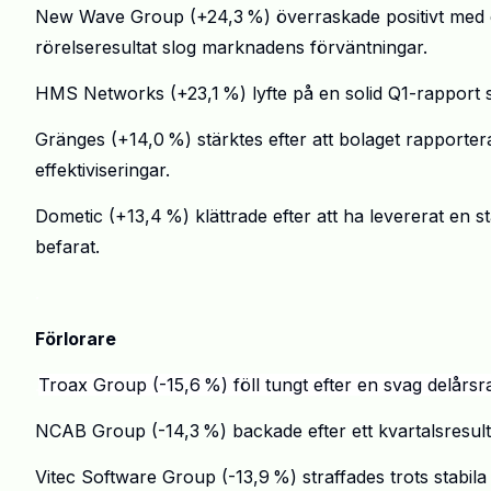
New
Wave
Group (
+
24,3
%)
ö
verraskade positivt med 
r
ö
relseresultat slog marknadens f
ö
rv
ä
ntningar.
HMS
Networks
(
+
23,1
%) lyfte p
å
en solid Q1-rapport s
Gränges (
+
14,0
%) st
ä
rktes efter att bolaget rapporterat
effektiviseringar.
Dometic
(
+
13,4
%) kl
ä
ttrade efter att ha levererat en s
befarat.
.
Förlorare
.
Troax
Group (-15,6
%) f
ö
ll tungt efter en svag del
å
rsr
NCAB Group (-14,3
%) backade efter ett kvartalsresul
Vitec
Software Group (-13,9
%) straffades trots stabila 