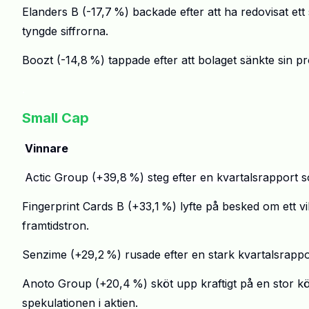
Elanders B (-17,7
%) backade efter att ha redovisat ett
tyngde siffrorna.
Boozt
(-14,8
%) tappade efter att bolaget s
ä
nkte sin p
.
Small Cap
.
Vinnare
.
Actic
Group (
+
39,8
%) steg efter en kvartalsrapport s
Fingerprint
Cards
B (
+
33,1
%) lyfte p
å
besked om ett vik
framtidstron.
Senzime
(
+
29,2
%) rusade efter en stark kvartalsrappo
Anoto Group (
+
20,4
%) sk
ö
t upp kraftigt p
å
en stor k
spekulationen i aktien.