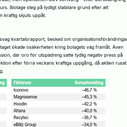
kurs.
Biotage
steg på tydligt stabilare grund efter att
n kraftig skjuts uppåt.
 svag kvartalsrapport, besked om organisationsf
ö
r
ä
ndringa
ntaget
ö
kade os
ä
kerheten kring bolagets v
ä
g fram
å
t.
Ä
ven
sion, där oro för utspädning satte tydlig negativ press på
ektion efter f
ö
rra veckans kraftiga uppg
å
ng, d
å
aktien rusat
ng.
.