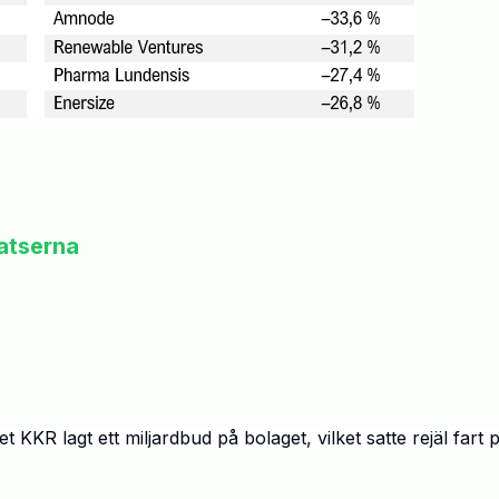
atserna
get KKR lagt ett miljardbud p
å
bolaget, vilket satte rej
ä
l fart 