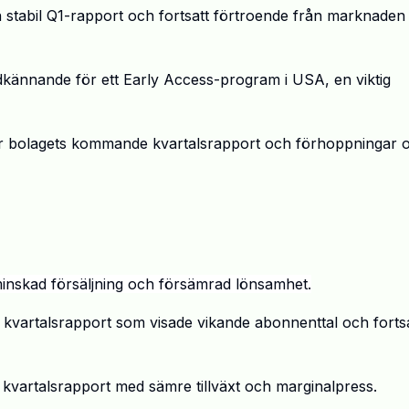
n stabil Q1-rapport och fortsatt f
ö
rtroende fr
å
n marknaden 
dk
ä
nnande f
ö
r ett
Early
Access-program i USA, en viktig
r bolagets kommande kvartalsrapport och f
ö
rhoppningar 
inskad f
ö
rs
ä
ljning och f
ö
rs
ä
mrad l
ö
nsamhet.
 kvartalsrapport som visade vikande abonnenttal och forts
ag kvartalsrapport med s
ä
mre tillv
ä
xt och marginalpress.