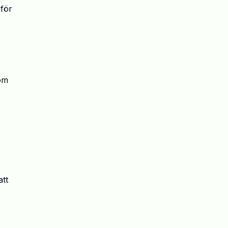
f
ö
r
om
att