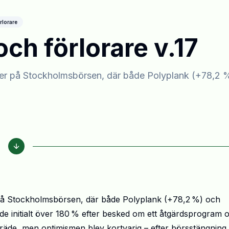
rlorare
ch förlorare v.17
lser på Stockholmsbörsen, där både Polyplank (+78,2 
 på Stockholmsbörsen, där både Polyplank (+78,2
%) och
e initialt
ö
ver 180
% efter besked om ett
å
tg
ä
rdsprogram 
räde, men optimismen blev kortvarig – efter börsstängning