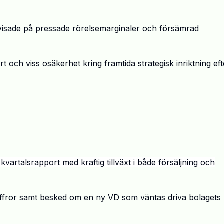
visade p
å
pressade r
ö
relsemarginaler och f
ö
rs
ä
mrad
t och viss os
ä
kerhet kring framtida strategisk inriktning eft
vartalsrapport med kraftig tillv
ä
xt i b
å
de f
ö
rs
ä
ljning och
siffror samt besked om en ny VD som v
ä
ntas driva bolagets