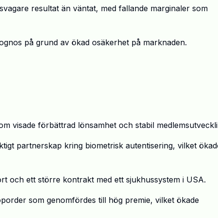
 svagare resultat
ä
n v
ä
ntat, med fallande marginaler som
rognos p
å
grund av
ö
kad os
ä
kerhet p
å
marknaden.
om visade f
ö
rb
ä
ttrad l
ö
nsamhet och stabil medlemsutveckli
tigt partnerskap kring biometrisk autentisering, vilket
ö
kad
rt och ett st
ö
rre kontrakt med ett sjukhussystem i USA.
ö
porder som genomf
ö
rdes till h
ö
g premie, vilket
ö
kade