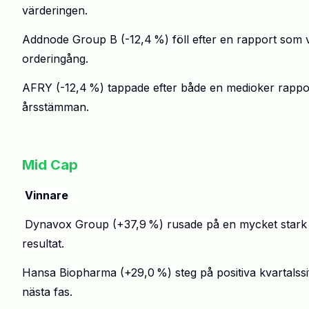
v
ä
rderingen.
Addnode
Group B (-12,4
%) f
ö
ll efter en rapport som 
ordering
å
ng.
AFRY (-12,4
%) tappade efter b
å
de en medioker rappor
å
rsst
ä
mman.
.
Mid Cap
.
Vinnare
.
Dynavox
Group (
+
37,9
%) rusade p
å
en mycket stark k
resultat.
Hansa
Biopharma
(
+
29,0
%) steg p
å
positiva kvartals
n
ä
sta fas.