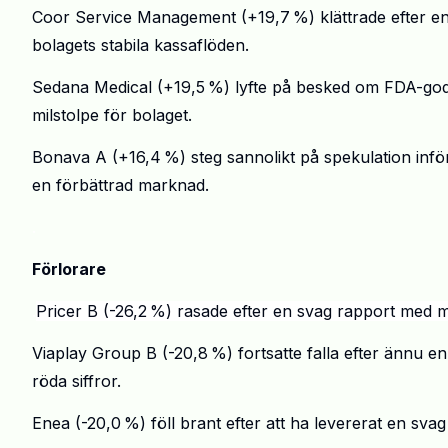
Coor
Service Management (
+
19,7
%) kl
ä
ttrade efter e
bolagets stabila kassafl
ö
den.
Sedana
Medical (
+
19,5
%) lyfte p
å
besked om FDA-go
milstolpe f
ö
r bolaget.
Bonava
A (
+
16,4
%) steg sannolikt p
å
spekulation inf
ö
en f
ö
rb
ä
ttrad marknad.
.
Förlorare
.
Pricer B (-26,2
%) rasade efter en svag rapport med m
Viaplay
Group B (-20,8
%) fortsatte falla efter
ä
nnu en
r
ö
da siffror.
Enea (-20,0
%) f
ö
ll brant efter att ha levererat en sv