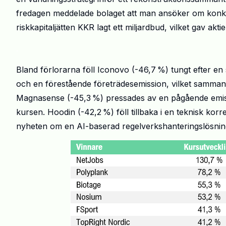
fredagen meddelade bolaget att man ansöker om kon
riskkapitaljätten KKR lagt ett miljardbud, vilket gav aktie
.
Bland förlorarna föll
Iconovo
(-46,7
%) tungt efter en
och en f
ö
rest
å
ende f
ö
retr
ä
desemission, vilket samma
Magnasense (-45,3
%) pressades av en p
å
g
å
ende emis
kursen.
Hoodin
(-42,2
%) f
ö
ll tillbaka i en teknisk korr
nyheten om en AI-baserad regelverkshanteringsl
ö
sni