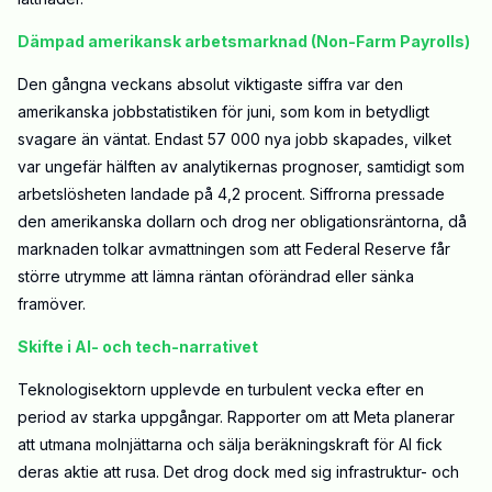
Dämpad amerikansk arbetsmarknad (Non-Farm Payrolls)
Den gångna veckans absolut viktigaste siffra var den
amerikanska jobbstatistiken för juni, som kom in betydligt
svagare än väntat. Endast 57 000 nya jobb skapades, vilket
var ungefär hälften av analytikernas prognoser, samtidigt som
arbetslösheten landade på 4,2 procent. Siffrorna pressade
den amerikanska dollarn och drog ner obligationsräntorna, då
marknaden tolkar avmattningen som att Federal Reserve får
större utrymme att lämna räntan oförändrad eller sänka
framöver.
Skifte i AI- och tech-narrativet
Teknologisektorn upplevde en turbulent vecka efter en
period av starka uppgångar. Rapporter om att Meta planerar
att utmana molnjättarna och sälja beräkningskraft för AI fick
deras aktie att rusa. Det drog dock med sig infrastruktur- och