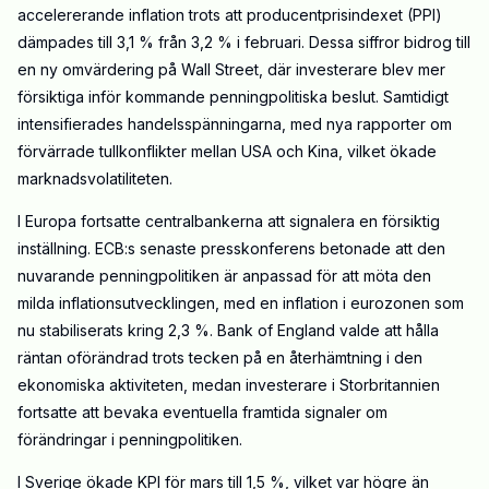
accelererande inflation trots att producentprisindexet (PPI)
dämpades till 3,1 % från 3,2 % i februari. Dessa siffror bidrog till
en ny omvärdering på Wall Street, där investerare blev mer
försiktiga inför kommande penningpolitiska beslut. Samtidigt
intensifierades handelsspänningarna, med nya rapporter om
förvärrade tullkonflikter mellan USA och Kina, vilket ökade
marknadsvolatiliteten.
I Europa fortsatte centralbankerna att signalera en försiktig
inställning. ECB:s senaste presskonferens betonade att den
nuvarande penningpolitiken är anpassad för att möta den
milda inflationsutvecklingen, med en inflation i eurozonen som
nu stabiliserats kring 2,3 %. Bank of England valde att hålla
räntan oförändrad trots tecken på en återhämtning i den
ekonomiska aktiviteten, medan investerare i Storbritannien
fortsatte att bevaka eventuella framtida signaler om
förändringar i penningpolitiken.
I Sverige ökade KPI för mars till 1,5 %, vilket var högre än