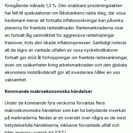
föregående månads 1,3 %. Den snabbare prisökningstakten
har lett till spekulationer om Riksbankens nästa steg, där vissa
bedömare menar att fortsatta inflationsökningar kan påverka
planerna för framtida räntelättnader. Räntemarknaderna visar
en fortsatt låg sannolikhet för aggressiva räntehöjningar
framöver, trots den ökade inflationspressen. Samtidigt noteras
att de lägre än väntade utfallen av vissa nyckelindikatorer
fortsatt ger stöd åt förhoppningar om framtida räntesänkningar,
även om osäkerheter kring arbetsmarknaden och den globala
ekonomins motståndskraft gör att investerare håller en viss
vaksamhet.
Kommande makroekonomiska händelser
Under de kommande fyra veckorna förväntas flera
makroekonomiska händelser som kan ha betydande inverkan
på marknaderna. Nedan är en översikt över några av de mest
betydelsefulla händelserna, inklusive förväntade utfall och
tider angivna i svensk tid (CET).