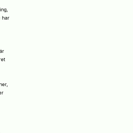
ing,
u har
är
ret
ner,
er