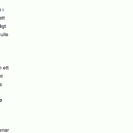
 i
att
igt
ulle
 ett
et
s
P
menar