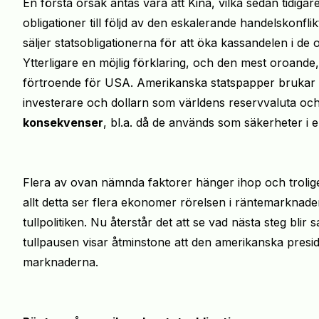
En första orsak antas vara att Kina, vilka sedan tidiga
obligationer till följd av den eskalerande handelskonfl
säljer statsobligationerna för att öka kassandelen i de
Ytterligare en möjlig förklaring, och den mest oroande,
förtroende för USA. Amerikanska statspapper brukar b
investerare och dollarn som världens reservvaluta oc
konsekvenser
, bl.a. då de används som säkerheter i e
Flera av ovan nämnda faktorer hänger ihop och trolig
allt detta ser flera ekonomer rörelsen i räntemarkna
tullpolitiken. Nu återstår det att se vad nästa steg bl
tullpausen visar åtminstone att den amerikanska presi
marknaderna.