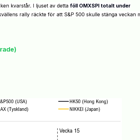
ken kvarstår. I ljuset av detta
föll OMXSPI totalt under
llens rally räckte för att S&P 500 skulle stänga
veckan
m
erade)