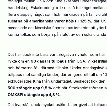
tonläget mellan USA och Kina skärptes under föregåen
handelskrig. Eskalerade gjorde också tullkriget mellan 
flera etapper, något som fick marknaden på fall vid ol
tullarna på amerikanska varor höjs till 125 %
, där USA
meddelade det kinesiska finansdepartementet att ytterli
kunna tolkas som början på slutet av den eskalerande
Det har dock inte bara varit negativa nyheter som ha
rykte om en
90 dagars tullpaus
från USA, vilket initi
och börserna föll därmed tillbaka. Under onsdagskvä
tullpaus mot samtliga länder, där en generell tull om 
exkluderades Kina från undantaget. Beskedet fick den
500 stängde upp 9,5 %
och när Stockholmsbörsen se
OMXSPI stängde upp 4,8 %
.
Det kvarstår dock mycket osäkerheter givet att tullpa