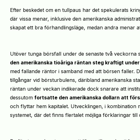
Efter beskedet om en tullpaus har det spekulerats kr
där vissa menar, inklusive den amerikanska administrati
skapat ett bra förhandlingsläge, medan andra menar a
Utöver tunga börsfall under de senaste två veckorna 
den amerikanska tioåriga räntan steg kraftigt unde
med fallande räntor i samband med att börsen faller. De
tillgångar vid börsturbulens, däribland amerikanska sta
räntan under veckan indikerade dock snarare att institu
dessutom
fortsatte den amerikanska dollarn att för
och flyttar hem kapitalet. Utvecklingen, i kombination m
systemet, där det finns flertalet möjliga förklaringar ti