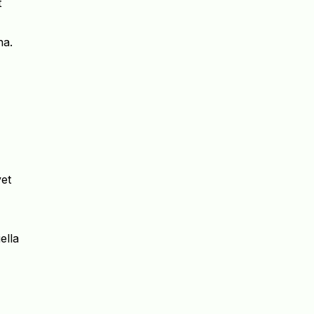
t
na.
et
ella