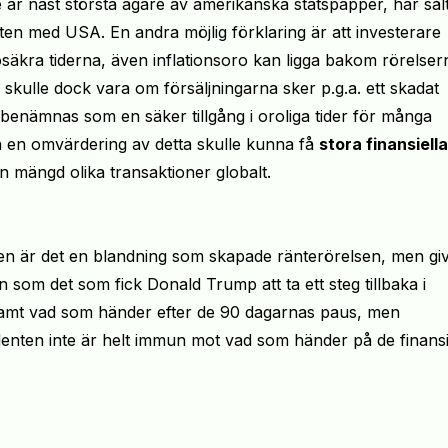
re är näst största ägare av amerikanska statspapper, har sål
ikten med USA. En andra möjlig förklaring är att investerare
 osäkra tiderna, även inflationsoro kan ligga bakom rörelser
 skulle dock vara om försäljningarna sker p.g.a. ett skadat
enämnas som en säker tillgång i oroliga tider för många
h en omvärdering av detta skulle kunna få
stora finansiella
n mängd olika transaktioner globalt.
en är det en blandning som skapade
ränterörelsen
,
men giv
den som det som fick Donald
Trump
att ta ett steg tillbaka i
ir samt vad som händer efter de 90 dagarnas paus
,
men
denten inte är helt immun mot vad som händer på de finansi