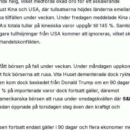
de helg, vilket medförde ökad oro för ett eskalerande
just Kina och USA, där tullsatserna höjdes länderna emellan
ika tillfällen under veckan. Under fredagen meddelade Kina 
:s totala tullar på kinesiska varor uppgår till 145 %. Samtid
gare tullhöjningar från USA kommer att ignoreras, vilket sk
 handelskonflikten
.
r fått börsen på fall under veckan. Under måndagen uppkom
alt fick börserna att rusa. Vita Huset dementerade dock rykt
llen kom dock beskedet från Donald
Trump
om en 90 dagar
10 % på importerade varor dock fortsatt gäller, däremot
 amerikanska börsen att rusa under onsdagskvällen där
S&
dan öppnade på torsdagen steg även den kraftigt och
usen fortsatt endast gäller i 90 dagar och flera ekonomer 