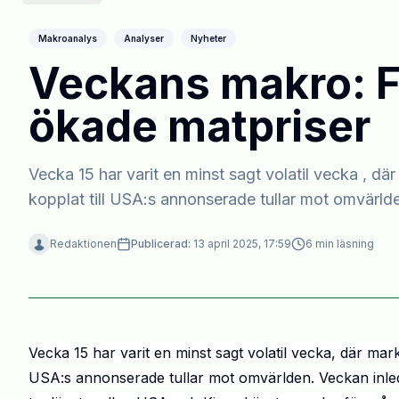
Makroanalys
Analyser
Nyheter
Veckans makro: Fo
ökade matpriser
Vecka 15 har varit en minst sagt volatil vecka , d
kopplat till USA:s annonserade tullar mot omvärld
Redaktionen
Publicerad:
13 april 2025, 17:59
6
min läsning
V
ecka 15
har
varit en
minst sagt volatil vecka
,
där mark
USA:s annonserade tullar mot omvärlden. Veckan inled