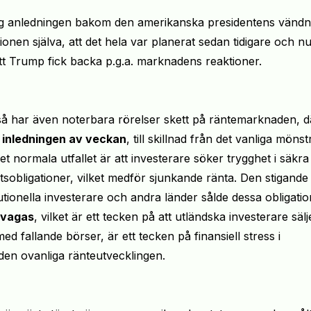
ing anledningen bakom den amerikanska presidentens vändn
onen själva, att det hela var planerat sedan tidigare och n
tt
Trump
fick backa p.g.a. marknad
ens
reaktioner.
så har även noterbara rörelser skett på räntemarknaden, d
r inledningen av veckan
, till skillnad från det vanliga mönst
t normala utfallet är att investerare söker trygghet i säkra
tsobligationer, vilket medför sjunkande ränta. Den stigande
tionella investerare och andra länder sålde dessa obligatio
svagas
, vilket är ett tecken på att utländska investerare sälj
ed fallande börser, är ett tecken på finansiell stress i
ll den ovanliga ränteutvecklingen.