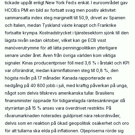
tickade uppåt enligt New York Fed:s enkät. I euroområdet gav
HCOB:s PMI en bild av fortsatt svag men positiv aktivitet:
sammansatta index steg marginellt till 50,9, drivet av Spanien
och Italien, medan Tyskland växte knappt och Frankrike
fortsatte krympa. Kostnadstrycket i tjänstesektorn sjönk till den
lägsta nivån sedan oktober, vilket kan ge ECB visst
manöverutrymme för att lätta penningpolitiken ytterligare
senare under året. Även från övriga världen kom viktiga
signaler. Kinas producentpriser föll med 3,6 % i årstakt och KPI
var oförändrat, medan kärninflationen steg till 0,8 %, den
högsta nivån på 17 månader. Kanada rapporterade en
nedgång på 40 800 jobb i juli, med kraftig påverkan på unga,
något som delvis tillskrevs amerikanska tullar. Brasiliens
finansminister öppnade för tidigarelagda räntesänkningar då
styrräntan på 15 % anses vara överdrivet restriktiv. På
råvarumarknaden noterades guldpriset nära rekordnivåer,
delvis som en reaktion på ökad geopolitisk osäkerhet och oro
för att tullarna ska elda på inflationen. Oljepriserna rörde sig