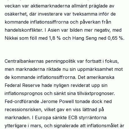
veckan var aktiemarknaderna allmänt präglade av
osäkerhet, där investerare var tveksamma inför de
kommande inflationssiffrorna och påverkan från
handelskonflikter. I Asien var bilden mer negativ, med
Nikkei som föll med 1,8
% och Hang
Seng
ned 0,65
%.
Centralbankernas penningpolitik var fortsatt i fokus,
men marknaderna riktade nu sin uppmärksamhet mot
de kommande inflationssiffrorna. De
t
amerikanska
Federal
Reserve
hade nyligen reviderat upp sin
inflationsprognos och sänkt sina tillväxtprognoser.
Fed-ordförande Jerome Powell tonade dock ned
recessionsrisken, vilket gav en viss lättnad på
marknaden. I Europa sänkte ECB
styrräntor
na
ytterligare i mars, och signalerade att inflationsmålet är