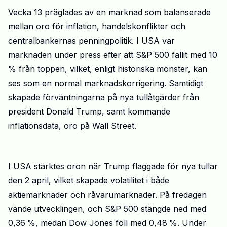
Vecka 13
präglades av en marknad som balanserade
mellan oro för inflation, handelskonflikter och
centralbankernas penningpolitik. I USA var
marknaden under press efter att
S&P
500 fallit med 10
% från toppen, vilket, enligt historiska mönster, kan
ses som en normal marknadskorrigering. Samtidigt
skapade förväntningarna på nya tullåtgärder från
president Donald
Trump
,
samt kommande
inflationsdata
,
oro på Wall
Street
.
I USA stärktes oron när
Trump
flaggade för nya tullar
den 2 april, vilket skapade volatilitet i både
aktiemarknader och råvarumarknader. På fredagen
vände utvecklingen, och
S&P
500 stängde ned med
0,36
%, medan
Dow Jones föll med 0,48
%. Under