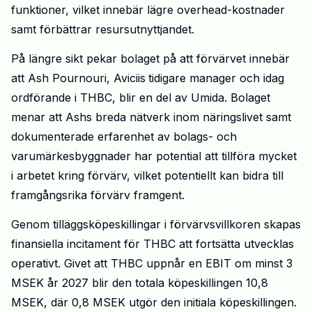
funktioner, vilket innebär lägre overhead-kostnader
samt förbättrar resursutnyttjandet.
På längre sikt pekar bolaget på att förvärvet innebär
att Ash
Pournouri
,
Aviciis
tidigare
manager och idag
ordförande i THBC, blir en del av Umida. Bolaget
menar att Ashs breda nätverk inom
näringslivet
samt
dokumenterade erfarenhet av bolags- och
varumärkesbyggnader har potential att tillföra mycket
i arbetet kring förvärv, vilket potentiellt kan bidra till
framgångsrika förvärv framgent.
Genom
tilläggsköpeskillingar i förvärvsvillkoren skapas
finansiella incitament för THBC att fortsätta utvecklas
operativt
. Givet att THBC uppnår en EBIT om minst 3
MSEK
år
2027 blir den totala köpeskillingen 10,8
MSEK, där 0,8 MSEK utgör den initiala köpeskillingen.