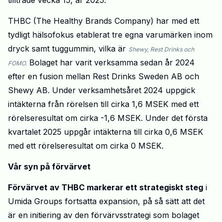
tillträde vecka 15, år 2025.
THBC (The
Healthy
Brands Company) har med ett
tydligt
hälsofokus etablerat tre egna varumärken inom
dryck samt tuggummin, vilka är
Shewy, Rest Drinks och
Bolaget har varit verksamma sedan år 2024
FOMO.
efter en fusion mellan Rest Drinks Sweden AB och
Shewy AB. Under verksamhetsåret 2024 uppgick
intäkterna från rörelsen till cirka 1,6 MSEK med ett
rörelseresultat om cirka -1,6 MSEK. Under det första
kvartalet 2025 uppgår intäkterna till cirka 0,6 MSEK
med ett rörelseresultat om cirka 0 MSEK.
Vår
syn på
förvärvet
Förvärvet av THBC markerar ett strategiskt
steg
i
Umida Groups fortsatta expansion, på så sätt att det
är en initiering av den förvärvsstrategi som bolaget