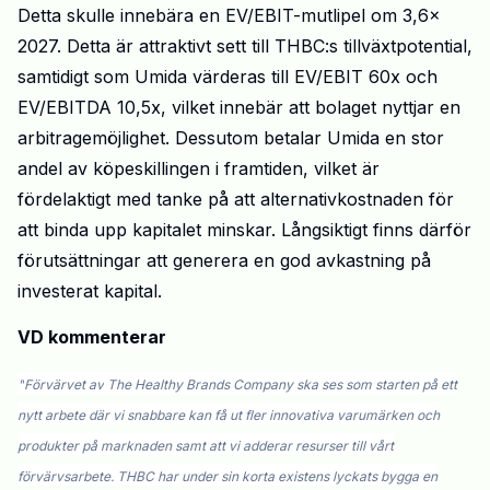
Detta skulle innebära en EV/EBIT-mutlipel om 3,6x
2027. Detta är attraktivt sett till
THBC:s
tillväxtpotential
,
samtidigt som
Umida
värderas till EV/
EBIT
60x och
EV/EBITDA 10,5x, vilket innebär att bolaget
nyttjar en
arbitragemöjlighet. Dessutom betalar Umida en stor
andel av köpeskillingen i framtiden, vilket är
fördelaktigt med tanke på att alternativkostnaden för
att binda upp kapitalet minskar. Långsiktigt finns därför
förutsättningar att generera en god avkastning på
investerat kapital.
VD komment
er
ar
"
Förvärvet av
The Healthy Brands Company
ska ses som starten på ett
nytt arbete där vi snabbare kan få ut fler innovativa varumärken och
produkter på marknaden samt att vi adderar resurser till vårt
förvärvsarbete. THBC har under sin korta existens lyckats bygga en