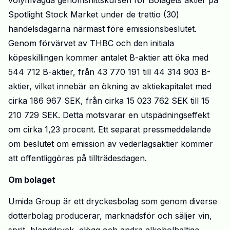
volymvägda genomsnittskursen för Bolagets aktier på
Spotlight Stock Market under de trettio (30)
handelsdagarna närmast före emissionsbeslutet.
Genom förvärvet av THBC och den initiala
köpeskillingen kommer antalet B-aktier att öka med
544 712 B-aktier, från 43 770 191 till 44 314 903 B-
aktier, vilket innebär en ökning av aktiekapitalet med
cirka 186 967 SEK, från cirka 15 023 762 SEK till 15
210 729 SEK. Detta motsvarar en utspädningseffekt
om cirka 1,23 procent. Ett separat pressmeddelande
om beslutet om emission av vederlagsaktier kommer
att offentliggöras på tillträdesdagen.
Om bolaget
Umida Group är ett dryckesbolag som genom diverse
dotterbolag producerar, marknadsför och säljer vin,