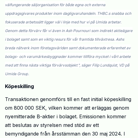
välfungerande säljorganisation för både egna och externa
uppdragsgivares produkter inom dagligvaruhandeln. THBC
:
s snabba och
fokuserade arbetssätt ligger väl i linje med hur vi på Umida arbetar.
Genom detta förvärv får vi även in Ash Pournouri som indirekt aktieägare
i bolaget samt som en viktig resurs för vår framtida tillväxtresa. Ashs
breda nätverk inom företagsvärlden samt dokumenterade erfarenhet av
bolags- och varumärkesbyggnader kommer tillföra mycket i vårt arbete
med att finna nästa viktiga förvärvsobjekt.
", säger Filip Lundquist, VD på
Umida Group
.
Köpeskilling
Transaktionen
genomförs till
en fast initial köpeskilling
om 800 000 SEK, vilken kommer att erläggas genom
nyemitterade B-aktier i
b
olaget. Emissionen kommer
att beslutas av styrelsen med stöd av ett
bemyndigande från årsstämman den 30 maj 2024. I