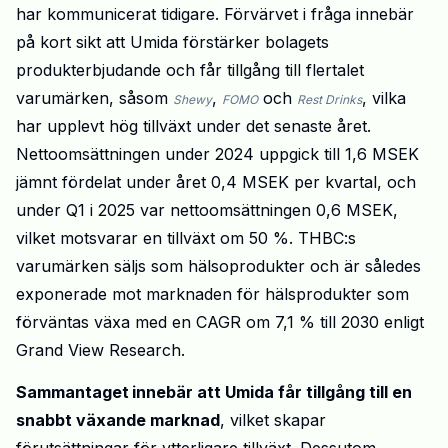
har kommunicerat tidigare. Förvärvet i fråga innebär
på kort sikt att Umida förstärker bolagets
produkterbjudande och får tillgång till flertalet
varumärken, såsom
,
och
, vilka
Shewy
FOMO
Rest Drinks
har upplevt hög tillväxt under det senaste året.
Nettoomsättningen under 2024 uppgick till 1,6 MSEK
jämnt fördelat
under året
0,4 MSEK per kvartal, och
under Q1 i 2025 var nettoomsättningen 0,6 MSEK
,
vilket
motsvarar en tillväxt om 50 %. THBC:s
varumärken säljs som hälsoprodukter och är således
exponerade mot marknaden för hälsprodukter som
förväntas växa med en CAGR om 7,1 % till 2030 enligt
Grand View Research.
Sammantaget
innebär att
Umida
får tillgång till en
snabbt växande marknad
, vilket skapar