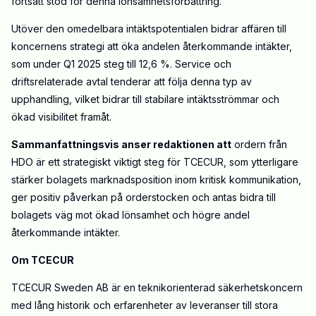
fortsatt stöd för denna lönsamhetsförbättring.
Utöver den omedelbara intäktspotentialen bidrar affären till
koncernens strategi att öka andelen återkommande intäkter,
som under Q1 2025 steg till 12,6 %. Service och
driftsrelaterade avtal tenderar att följa denna typ av
upphandling, vilket bidrar till stabilare intäktsströmmar och
ökad visibilitet framåt.
Sammanfattningsvis anser redaktionen att
ordern från
HDO är ett strategiskt viktigt steg för TCECUR, som ytterligare
stärker bolagets marknadsposition inom kritisk kommunikation,
ger positiv påverkan på orderstocken och antas bidra till
bolagets väg mot ökad lönsamhet och högre andel
återkommande intäkter.
Om TCECUR
TCECUR Sweden AB är en teknikorienterad säkerhetskoncern
med lång historik och erfarenheter av leveranser till stora