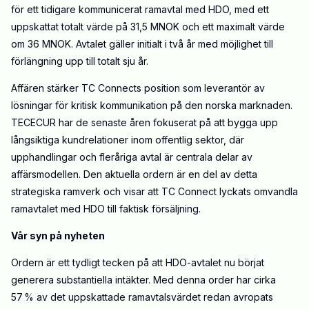
för ett tidigare kommunicerat ramavtal med HDO, med ett
uppskattat totalt värde på 31,5 MNOK och ett maximalt värde
om 36 MNOK. Avtalet gäller initialt i två år med möjlighet till
förlängning upp till totalt sju år.
Affären stärker TC Connects position som leverantör av
lösningar för kritisk kommunikation på den norska marknaden.
TECECUR har de senaste åren fokuserat på att bygga upp
långsiktiga kundrelationer inom offentlig sektor, där
upphandlingar och fleråriga avtal är centrala delar av
affärsmodellen. Den aktuella ordern är en del av detta
strategiska ramverk och visar att TC Connect lyckats omvandla
ramavtalet med HDO till faktisk försäljning.
Vår syn på nyheten
Ordern är ett tydligt tecken på att HDO-avtalet nu börjat
generera substantiella intäkter. Med denna order har cirka
57 % av det uppskattade ramavtalsvärdet redan avropats