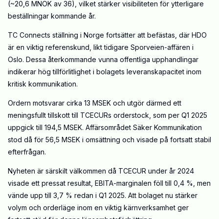
(~20,6 MNOK av 36), vilket stärker visibiliteten för ytterligare
beställningar kommande år.
TC Connects ställning i Norge fortsätter att befästas, där HDO
är en viktig referenskund, likt tidigare Sporveien-affären i
Oslo. Dessa återkommande vunna offentliga upphandlingar
indikerar hög tillförlitlighet i bolagets leveranskapacitet inom
kritisk kommunikation.
Ordern motsvarar cirka 13 MSEK och utgör därmed ett
meningsfullt tillskott till TCECURs orderstock, som per Q1 2025
uppgick till 194,5 MSEK. Affärsområdet Säker Kommunikation
stod då för 56,5 MSEK i omsättning och visade på fortsatt stabil
efterfrågan.
Nyheten är särskilt välkommen då TCECUR under år 2024
visade ett pressat resultat, EBITA-marginalen föll till 0,4 %, men
vände upp till 3,7 % redan i Q1 2025. Att bolaget nu stärker
volym och orderläge inom en viktig kärnverksamhet ger