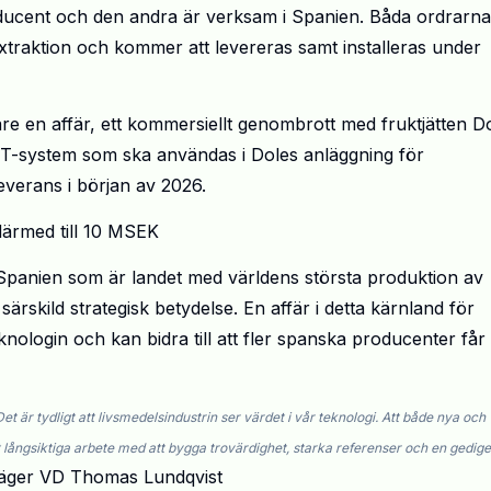
ucent och den andra är verksam i Spanien. Båda ordrarna
xtraktion och kommer att levereras samt installeras under
are en affär, ett kommersiellt genombrott med fruktjätten Do
PT-system som ska användas i Doles anläggning för
everans i början av 2026.
ärmed till 10 MSEK
Spanien som är landet med världens största produktion av
ärskild strategisk betydelse. En affär i detta kärnland för
eknologin och kan bidra till att fler spanska producenter få
et är tydligt att livsmedelsindustrin ser värdet i vår teknologi. Att både nya och
årt långsiktiga arbete med att bygga trovärdighet, starka referenser och en gedig
säger VD Thomas Lundqvist