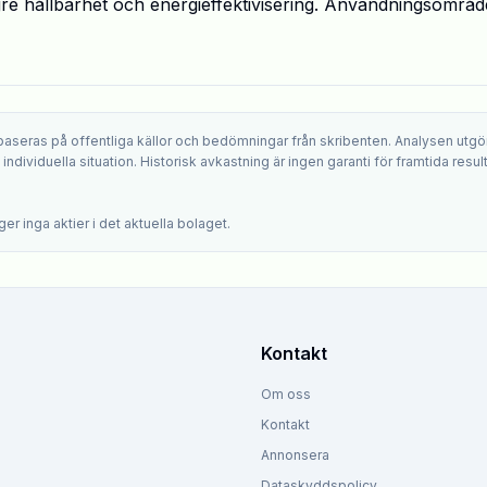
gre hållbarhet och energieffektivisering. Användningsområ
 baseras på offentliga källor och bedömningar från skribenten. Analysen utgö
ndividuella situation. Historisk avkastning är ingen garanti för framtida result
.
er inga aktier i det aktuella bolaget.
Kontakt
Om oss
Kontakt
Annonsera
Dataskyddspolicy