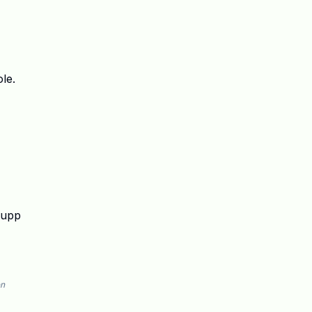
le.
r upp
en