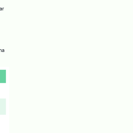
ar
na