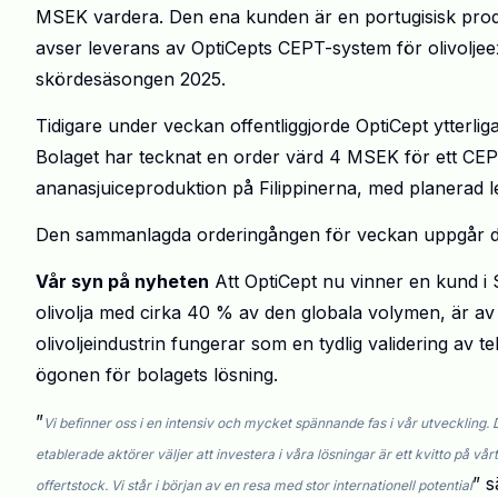
MSEK vardera. Den ena kunden är en portugisisk prod
avser leverans av OptiCepts CEPT-system för olivoljee
skördesäsongen 2025.
Tidigare under veckan offentliggjorde OptiCept ytterlig
Bolaget har tecknat en order värd 4 MSEK för ett CE
ananasjuiceproduktion på Filippinerna, med planerad l
Den sammanlagda orderingången för veckan uppgår d
Vår syn på nyheten
Att OptiCept nu vinner en kund i 
olivolja med cirka 40 % av den globala volymen, är av s
olivoljeindustrin fungerar som en tydlig validering av t
ögonen för bolagets lösning.
”
Vi befinner oss i en intensiv och mycket spännande fas i vår utveckling. D
etablerade aktörer väljer att investera i våra lösningar är ett kvitto på v
” 
offertstock. Vi står i början av en resa med stor internationell potential