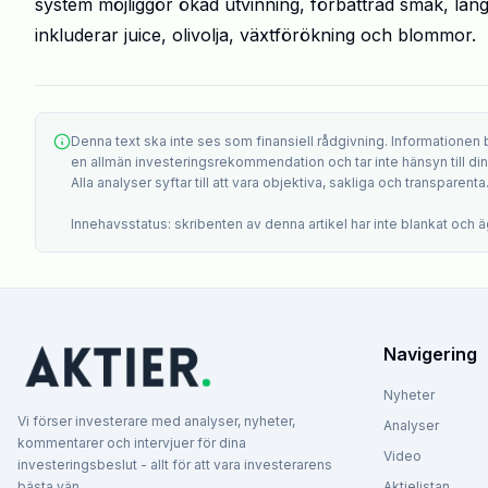
system möjliggör ökad utvinning, förbättrad smak, län
inkluderar juice, olivolja, växtförökning och blommor.
Denna text ska inte ses som finansiell rådgivning. Informationen
en allmän investeringsrekommendation och tar inte hänsyn till din i
Alla analyser syftar till att vara objektiva, sakliga och transparenta
Innehavsstatus: skribenten av denna artikel har inte blankat och äg
Navigering
Nyheter
Vi förser investerare med analyser, nyheter,
Analyser
kommentarer och intervjuer för dina
Video
investeringsbeslut - allt för att vara investerarens
bästa vän.
Aktielistan