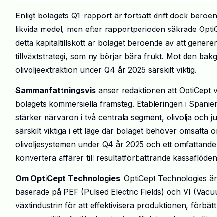
Enligt bolagets Q1-rapport är fortsatt drift dock beroend
likvida medel, men efter rapportperioden säkrade Opt
detta kapitaltillskott är bolaget beroende av att gener
tillväxtstrategi, som ny börjar bära frukt. Mot den ba
olivoljeextraktion under Q4 år 2025 särskilt viktig.
Sammanfattningsvis
anser redaktionen att OptiCept 
bolagets kommersiella framsteg. Etableringen i Spani
stärker närvaron i två centrala segment, olivolja och ju
särskilt viktiga i ett läge där bolaget behöver omsätta 
olivoljesystemen under Q4 år 2025 och ett omfattande 
konvertera affärer till resultatförbättrande kassaflöden
Om OptiCept Technologies
OptiCept Technologies är
baserade på PEF (Pulsed Electric Fields) och VI (Vac
växtindustrin för att effektivisera produktionen, förbä