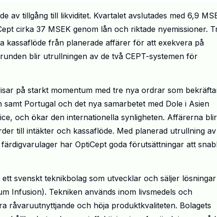
e av tillgång till likviditet. Kvartalet avslutades med 6,9 MS
iCept cirka 37 MSEK genom lån och riktade nyemissioner. T
era kassaflöde från planerade affärer för att exekvera på
kgrunden blir utrullningen av de två CEPT-systemen för
visar på starkt momentum med tre nya ordrar som bekräfta
en samt Portugal och det nya samarbetet med Dole i Asien
ice, och ökar den internationella synligheten. Affärerna blir
order till intäkter och kassaflöde. Med planerad utrullning av
färdigvarulager har OptiCept goda förutsättningar att snab
 ett svenskt teknikbolag som utvecklar och säljer lösningar
uum Infusion). Tekniken används inom livsmedels och
ttra råvaruutnyttjande och höja produktkvaliteten. Bolagets