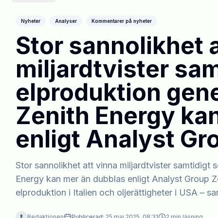
Nyheter
Analyser
Kommentarer på nyheter
Stor sannolikhet 
miljardtvister sam
elproduktion gene
Zenith Energy ka
enligt Analyst Gr
Stor sannolikhet att vinna miljardtvister samtidigt
Energy kan mer än dubblas enligt Analyst Group Z
elproduktion i Italien och oljerättigheter i USA –
Redaktionen
Publicerad:
25 maj 2025, 08:31
2
min läsning