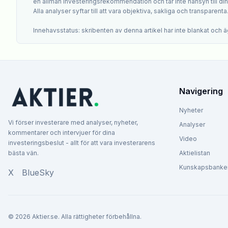
en allmän investeringsrekommendation och tar inte hänsyn till din i
Alla analyser syftar till att vara objektiva, sakliga och transparenta
Innehavsstatus: skribenten av denna artikel har inte blankat och äg
Navigering
Nyheter
Vi förser investerare med analyser, nyheter,
Analyser
kommentarer och intervjuer för dina
Video
investeringsbeslut - allt för att vara investerarens
bästa vän.
Aktielistan
Kunskapsbanke
X
BlueSky
©
2026
Aktier.se. Alla rättigheter förbehållna.