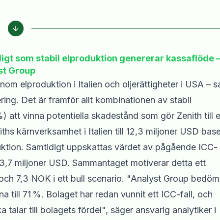
digt som stabil elproduktion genererar kassaflöde 
st Group
om elproduktion i Italien och oljerättigheter i USA – 
ng. Det är framför allt kombinationen av stabil
) att vinna potentiella skadestånd som gör Zenith till e
ths kärnverksamhet i Italien till 12,3 miljoner USD base
uktion. Samtidigt uppskattas värdet av pågående ICC-
 143,7 miljoner USD. Sammantaget motiverar detta ett
och 7,3 NOK i ett bull scenario. "Analyst Group bedöm
rna till 71 %. Bolaget har redan vunnit ett ICC-fall, och
ka talar till bolagets fördel", säger ansvarig analytiker i