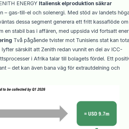
ENITH ENERGY
Italiensk elproduktion säkrar
en – gas-till-el och solenergi. Med stöd av landets hög
rväntas dessa segment generera ett fritt kassaflöde om
en stabil bas i affären, med uppsida vid fortsatt energ
ering
Två pågående tvister mot Tunisiens stat kan tota
lyfter särskilt att Zenith redan vunnit en del av ICC-
tsprocesser i Afrika talar till bolagets fördel. Ett positi
kant – det kan även bana väg för extrautdelning och