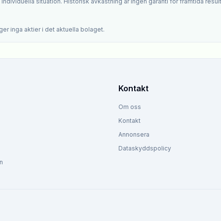
ndividuella situation. Historisk avkastning är ingen garanti för framtida result
.
er inga aktier i det aktuella bolaget.
Kontakt
Om oss
Kontakt
Annonsera
Dataskyddspolicy
n