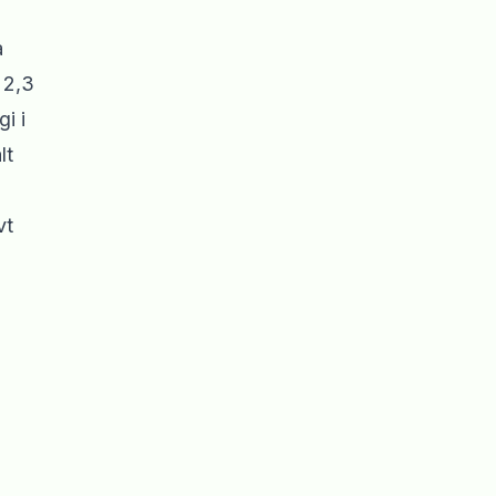
a
 2,3
i i
lt
vt