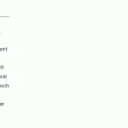
–
samt
tt
rat
 och
er