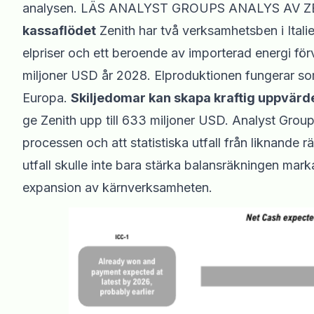
analysen.
LÄS ANALYST GROUPS ANALYS AV Z
kassaflödet
Zenith har två verksamhetsben i Itali
elpriser och ett beroende av importerad energi fö
miljoner USD år 2028. Elproduktionen fungerar som 
Europa.
Skiljedomar kan skapa kraftig uppvärd
ge Zenith upp till 633 miljoner USD. Analyst Group 
processen och att statistiska utfall från liknande rät
utfall skulle inte bara stärka balansräkningen mar
expansion av kärnverksamheten.