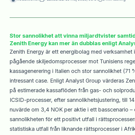
Stor sannolikhet att vinna miljardtvister samti
Zenith Energy kan mer än dubblas enligt Analy
Zenith Energy är ett energibolag med verksamhet in
pågående skiljedomsprocesser mot Tunisiens regeri
kassagenerering i Italien och stor sannolikhet (71 %
intressant case. Enligt Analyst Group värderas Zeni
på estimerade kassaflöden från gas- och solprod
ICSID-processer, efter sannolikhetsjustering, till
nuvärde om 3,4 NOK per aktie i ett basscenario – 
sannolikheten för ett positivt utfall i rättsprocesse
statistiska utfall från liknande rättsprocesser i Afri