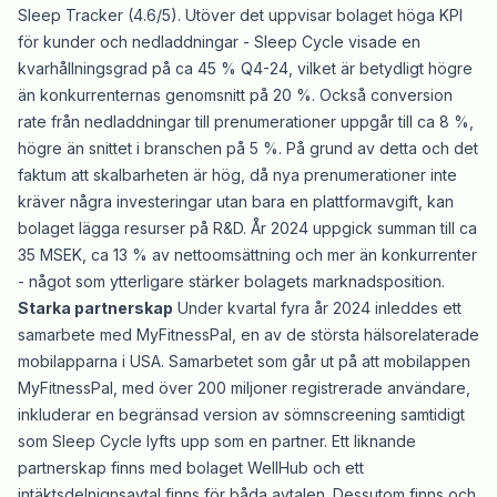
Sleep Tracker (4.6/5). Utöver det uppvisar bolaget höga KPI
för kunder och nedladdningar - Sleep Cycle visade en
kvarhållningsgrad på ca 45 % Q4-24, vilket är betydligt högre
än konkurrenternas genomsnitt på 20 %. Också conversion
rate från nedladdningar till prenumerationer uppgår till ca 8 %,
högre än snittet i branschen på 5 %. På grund av detta och det
faktum att skalbarheten är hög, då nya prenumerationer inte
kräver några investeringar utan bara en plattformavgift, kan
bolaget lägga resurser på R&D. År 2024 uppgick summan till ca
35 MSEK, ca 13 % av nettoomsättning och mer än konkurrenter
- något som ytterligare stärker bolagets marknadsposition.
Starka partnerskap
Under kvartal fyra år 2024 inleddes ett
samarbete med MyFitnessPal, en av de största hälsorelaterade
mobilapparna i USA. Samarbetet som går ut på att mobilappen
MyFitnessPal, med över 200 miljoner registrerade användare,
inkluderar en begränsad version av sömnscreening samtidigt
som Sleep Cycle lyfts upp som en partner. Ett liknande
partnerskap finns med bolaget WellHub och ett
intäktsdelnignsavtal finns för båda avtalen. Dessutom finns och