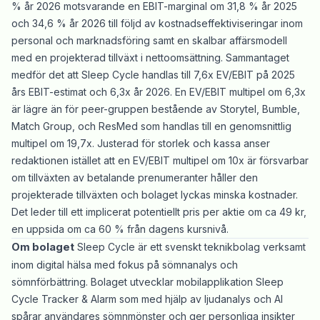
% år 2026 motsvarande en EBIT-marginal om 31,8 % år 2025
och 34,6 % år 2026 till följd av kostnadseffektiviseringar inom
personal och marknadsföring samt en skalbar affärsmodell
med en projekterad tillväxt i nettoomsättning. Sammantaget
medför det att Sleep Cycle handlas till 7,6x EV/EBIT på 2025
års EBIT-estimat och 6,3x år 2026. En EV/EBIT multipel om 6,3x
är lägre än för peer-gruppen bestående av Storytel, Bumble,
Match Group, och ResMed som handlas till en genomsnittlig
multipel om 19,7x. Justerad för storlek och kassa anser
redaktionen istället att en EV/EBIT multipel om 10x är försvarbar
om tillväxten av betalande prenumeranter håller den
projekterade tillväxten och bolaget lyckas minska kostnader.
Det leder till ett implicerat potentiellt pris per aktie om ca 49 kr,
en uppsida om ca 60 % från dagens kursnivå.
Om bolaget
Sleep Cycle är ett svenskt teknikbolag verksamt
inom digital hälsa med fokus på sömnanalys och
sömnförbättring. Bolaget utvecklar mobilapplikation Sleep
Cycle Tracker & Alarm som med hjälp av ljudanalys och AI
spårar användares sömnmönster och ger personliga insikter