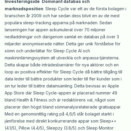
Investeringsidé
Dominant databas och
marknadsposition
Sleep Cycle var ett av de första bolagen i
branschen år 2009 och har sedan dess blivit en av de mest
populära sleep-tracking apparna på marknaden. Sedan
lanseringen har appen ackumulerat över 70 miljoner
nedladdningar och därigenom samlat en databas på över 3
miljarder anonymiserade nätter. Detta ger unik förståelse för
sömn och underlättar för Sleep Cycle AI och
maskininlärningssystem att utveckla och anpassa tjänsterna.
Detta skapar både inträdesbarriärer för nya aktörer och en
loop av positiva effekter för Sleep Cycle då bättre tillgång till
data leder till bättre produkter som leder till fler kunder som i
sin tur leder till bättre datainsamling. Detta bevisas av Apple
App Store där Sleep Cycle-appen är placerad nummer 49
bland Health & Fitness och är redaktörens val, något som
placerar den högst bland sömnanalysrelaterade gratisappar.
Med en genomsnittlig rating på 4,6/5 står bolaget starkt i
jämförelse med direkt konkurrerande appar som Sleep++
(4.1/5), Pillow (4.4/5), Sleepzy (3.8/5) och Sleep Monitor: