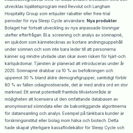
utvecklas lojalitetsprogram med Revolut och Langham
Hospitality Group som erbjuder rabatter eller free-trial
perioder för nya Sleep Cycle användare.
Nya produkter
Bolaget har fortsatt utveckling av nya anpassade lösningar
utefter efterfrågan. Bl.a. screening och analys av sömnapné,
en sjukdom som kännetecknas av kortare andningsuppehåll
under sömnen och som inte bara leder till att personerna
känner sig mindre utvilade utan ökar även risken för hjärt-och
kärlsjukdomar. Tjänsten är planerad att introduceras under år
2025. Sömnapné drabbar ca 10 % av befolkningen och
uppemot 30 % bland äldre demografigrupper, samtidigt förblir
80 % av fallen odiagnostiserade, det är med andra ord en stor
marknad. Ett annat potentiellt framtida tillväxtområde är
möjligheten att licensiera ut den omfattande databasen av
anonymiserad sömndata eller de bakomliggande algoritmerna
för datainsamling och analys. Exempel på tänkbara kunder är
forskningsinstitut eller bolag inom hälsa och biotech. Detta
hade skapat ytterligare kassaflödekällor för Sleep Cycle och