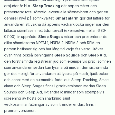
erbjuder är bl.a.:
Sleep Tracking
där appen mäter och
presenterar total sömntid, eventuella sömnavbrott och ger en
generell nivå på sömnkvalitet.
Smart alarm
gör det lättare för
användaren att vakna då appens väckarklocka ringer när den
lättaste sömnfasen i ett tidsintervall (exempelvis mellan 6:30-
07:00) är uppnådd.
Sleep Stages
mäter och presenterar de
olika sömnfaserna NREM 1, NREM 2, NREM 3 och REM en
person befinner sig och hur lång tid varje fas varar. Utöver
ovan finns också lösningarna
Sleep Sounds
och
Sleep Aid
,
den förstnämnda registrerar ljud som exempelvis prat i sömnen
som användaren sedan kan lyssna på medan den sistnämnda
gör det möjligt för användaren att lyssna på musik, ljudböcker
och annat med en automatisk fade-out. Sleep Tracking, Smart
alarm och Sleep Stages finns i gratisversionen medan Sleep
Sounds och Sleep Aid, likt andra lösningar som exempelvis
screening av hosta och snarkning samt
veckosammanfattningar av sömntrender endast finns i
premiumversionen.