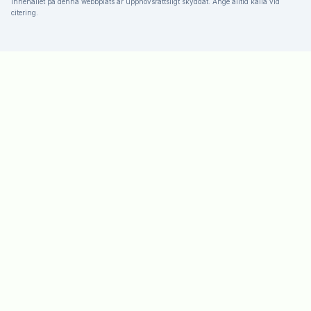
Innehållet på denna webbplats är upphovsrättsligt skyddat. Ange alltid källa vid
citering.