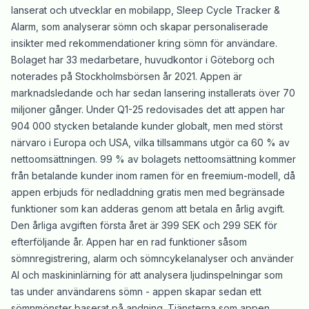
lanserat och utvecklar en mobilapp, Sleep Cycle Tracker &
Alarm, som analyserar sömn och skapar personaliserade
insikter med rekommendationer kring sömn för användare.
Bolaget har 33 medarbetare, huvudkontor i Göteborg och
noterades på Stockholmsbörsen år 2021. Appen är
marknadsledande och har sedan lansering installerats över 70
miljoner gånger. Under Q1-25 redovisades det att appen har
904 000 stycken betalande kunder globalt, men med störst
närvaro i Europa och USA, vilka tillsammans utgör ca 60 % av
nettoomsättningen. 99 % av bolagets nettoomsättning kommer
från betalande kunder inom ramen för en freemium-modell, då
appen erbjuds för nedladdning gratis men med begränsade
funktioner som kan adderas genom att betala en årlig avgift.
Den årliga avgiften första året är 399 SEK och 299 SEK för
efterföljande år. Appen har en rad funktioner såsom
sömnregistrering, alarm och sömncykelanalyser och använder
AI och maskininlärning för att analysera ljudinspelningar som
tas under användarens sömn - appen skapar sedan ett
sömnmönster baserat på andning. Tjänsterna som appen