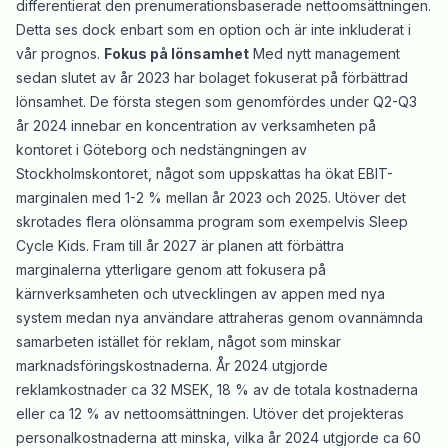
differentierat den prenumerationsbaserade nettoomsättningen.
Detta ses dock enbart som en option och är inte inkluderat i
vår prognos.
Fokus på lönsamhet
Med nytt management
sedan slutet av år 2023 har bolaget fokuserat på förbättrad
lönsamhet. De första stegen som genomfördes under Q2-Q3
år 2024 innebar en koncentration av verksamheten på
kontoret i Göteborg och nedstängningen av
Stockholmskontoret, något som uppskattas ha ökat EBIT-
marginalen med 1-2 % mellan år 2023 och 2025. Utöver det
skrotades flera olönsamma program som exempelvis Sleep
Cycle Kids. Fram till år 2027 är planen att förbättra
marginalerna ytterligare genom att fokusera på
kärnverksamheten och utvecklingen av appen med nya
system medan nya användare attraheras genom ovannämnda
samarbeten istället för reklam, något som minskar
marknadsföringskostnaderna. År 2024 utgjorde
reklamkostnader ca 32 MSEK, 18 % av de totala kostnaderna
eller ca 12 % av nettoomsättningen. Utöver det projekteras
personalkostnaderna att minska, vilka år 2024 utgjorde ca 60