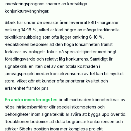
investeringsprogram snarare än kortsiktiga
konjunktursvängningar.
Sibek har under de senaste åren levererat EBIT-marginaler
omkring 14-16 %, vilket är klart högre än många traditionella
teknikkonsultbolag som ofta ligger omkring 8-10 %.
Redaktionen bedömer att den höga lönsamheten främst
förklaras av bolagets fokus på specialisttjänster med högt
förädlingsvärde och relativt låg konkurrens. Samtidigt är
signalteknik en liten del av den totala kostnaden i
järnvägsprojekt medan konsekvenserna av fel kan bli mycket
stora, vilket gör att kunder ofta prioriterar kvalitet och
erfarenhet framför pris.
En andra investeringstes
är att marknaden kännetecknas av
höga inträdesbarriärer där specialistkompetens och
behörigheter inom signalteknik är svåra att bygga upp över tid.
Redaktionen bedömer att detta begränsar konkurrensen och
stärker Sibeks position inom mer komplexa projekt.