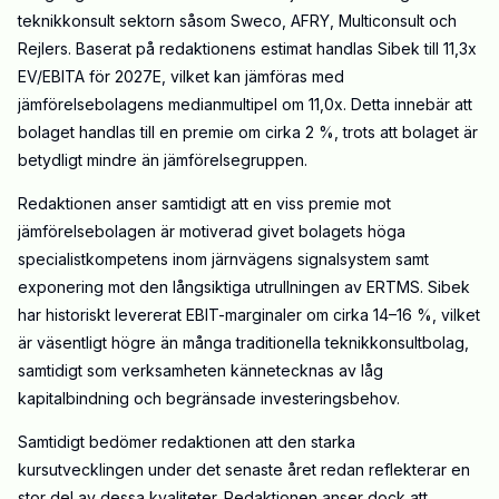
teknikkonsult sektorn såsom Sweco, AFRY, Multiconsult och
Rejlers. Baserat på redaktionens estimat handlas Sibek till 11,3x
EV/EBITA för 2027E, vilket kan jämföras med
jämförelsebolagens medianmultipel om 11,0x. Detta innebär att
bolaget handlas till en premie om cirka 2 %, trots att bolaget är
betydligt mindre än jämförelsegruppen.
Redaktionen anser samtidigt att en viss premie mot
jämförelsebolagen är motiverad givet bolagets höga
specialistkompetens inom järnvägens signalsystem samt
exponering mot den långsiktiga utrullningen av ERTMS. Sibek
har historiskt levererat EBIT-marginaler om cirka 14–16 %, vilket
är väsentligt högre än många traditionella teknikkonsultbolag,
samtidigt som verksamheten kännetecknas av låg
kapitalbindning och begränsade investeringsbehov.
Samtidigt bedömer redaktionen att den starka
kursutvecklingen under det senaste året redan reflekterar en
stor del av dessa kvaliteter. Redaktionen anser dock att