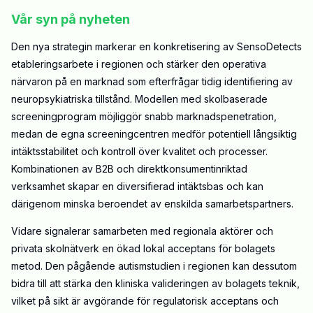
Vår syn på nyheten
Den nya strategin markerar en konkretisering av SensoDetects
etableringsarbete i regionen och stärker den operativa
närvaron på en marknad som efterfrågar tidig identifiering av
neuropsykiatriska tillstånd. Modellen med skolbaserade
screeningprogram möjliggör snabb marknadspenetration,
medan de egna screeningcentren medför potentiell långsiktig
intäktsstabilitet och kontroll över kvalitet och processer.
Kombinationen av B2B och direktkonsumentinriktad
verksamhet skapar en diversifierad intäktsbas och kan
därigenom minska beroendet av enskilda samarbetspartners.
Vidare signalerar samarbeten med regionala aktörer och
privata skolnätverk en ökad lokal acceptans för bolagets
metod. Den pågående autismstudien i regionen kan dessutom
bidra till att stärka den kliniska valideringen av bolagets teknik,
vilket på sikt är avgörande för regulatorisk acceptans och