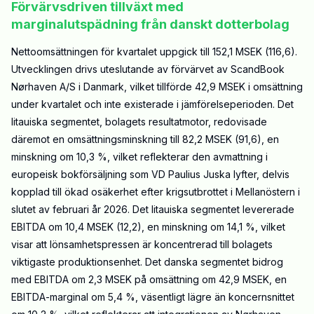
Förvärvsdriven tillväxt med
marginalutspädning från danskt dotterbolag
Nettoomsättningen för kvartalet uppgick till 152,1 MSEK (116,6).
Utvecklingen drivs uteslutande av förvärvet av ScandBook
Nørhaven A/S i Danmark, vilket tillförde 42,9 MSEK i omsättning
under kvartalet och inte existerade i jämförelseperioden. Det
litauiska segmentet, bolagets resultatmotor, redovisade
däremot en omsättningsminskning till 82,2 MSEK (91,6), en
minskning om 10,3 %, vilket reflekterar den avmattning i
europeisk bokförsäljning som VD Paulius Juska lyfter, delvis
kopplad till ökad osäkerhet efter krigsutbrottet i Mellanöstern i
slutet av februari år 2026. Det litauiska segmentet levererade
EBITDA om 10,4 MSEK (12,2), en minskning om 14,1 %, vilket
visar att lönsamhetspressen är koncentrerad till bolagets
viktigaste produktionsenhet. Det danska segmentet bidrog
med EBITDA om 2,3 MSEK på omsättning om 42,9 MSEK, en
EBITDA-marginal om 5,4 %, väsentligt lägre än koncernsnittet