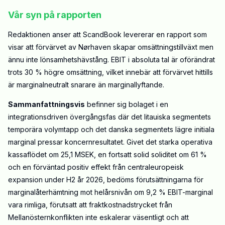
Vår syn på rapporten
Redaktionen anser att ScandBook levererar en rapport som
visar att förvärvet av Nørhaven skapar omsättningstillväxt men
ännu inte lönsamhetshävstång. EBIT i absoluta tal är oförändrat
trots 30 % högre omsättning, vilket innebär att förvärvet hittills
är marginalneutralt snarare än marginallyftande.
Sammanfattningsvis
befinner sig bolaget i en
integrationsdriven övergångsfas där det litauiska segmentets
temporära volymtapp och det danska segmentets lägre initiala
marginal pressar koncernresultatet. Givet det starka operativa
kassaflödet om 25,1 MSEK, en fortsatt solid soliditet om 61 %
och en förväntad positiv effekt från centraleuropeisk
expansion under H2 år 2026, bedöms förutsättningarna för
marginalåterhämtning mot helårsnivån om 9,2 % EBIT-marginal
vara rimliga, förutsatt att fraktkostnadstrycket från
Mellanösternkonflikten inte eskalerar väsentligt och att