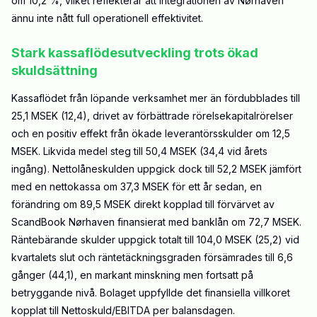
om 10,2 %, vilket reflekterar att integrationen av Nørhaven
ännu inte nått full operationell effektivitet.
Stark kassaflödesutveckling trots ökad
skuldsättning
Kassaflödet från löpande verksamhet mer än fördubblades till
25,1 MSEK (12,4), drivet av förbättrade rörelsekapitalrörelser
och en positiv effekt från ökade leverantörsskulder om 12,5
MSEK. Likvida medel steg till 50,4 MSEK (34,4 vid årets
ingång). Nettolåneskulden uppgick dock till 52,2 MSEK jämfört
med en nettokassa om 37,3 MSEK för ett år sedan, en
förändring om 89,5 MSEK direkt kopplad till förvärvet av
ScandBook Nørhaven finansierat med banklån om 72,7 MSEK.
Räntebärande skulder uppgick totalt till 104,0 MSEK (25,2) vid
kvartalets slut och räntetäckningsgraden försämrades till 6,6
gånger (44,1), en markant minskning men fortsatt på
betryggande nivå. Bolaget uppfyllde det finansiella villkoret
kopplat till Nettoskuld/EBITDA per balansdagen.