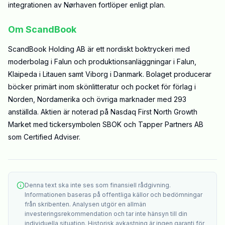
integrationen av Nørhaven fortlöper enligt plan.
Om ScandBook
ScandBook Holding AB är ett nordiskt boktryckeri med
moderbolag i Falun och produktionsanläggningar i Falun,
Klaipeda i Litauen samt Viborg i Danmark. Bolaget producerar
böcker primärt inom skönlitteratur och pocket för förlag i
Norden, Nordamerika och övriga marknader med 293
anställda. Aktien är noterad på Nasdaq First North Growth
Market med tickersymbolen SBOK och Tapper Partners AB
som Certified Adviser.
Denna text ska inte ses som finansiell rådgivning.
Informationen baseras på offentliga källor och bedömningar
från skribenten. Analysen utgör en allmän
investeringsrekommendation och tar inte hänsyn till din
individuella situation. Historisk avkastning är ingen garanti för