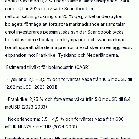
endast växt med 0,7 % under samma jämförelseperiod. Bara
under Q1 år 2025 uppvisade Scandbook en
nettoomsättningsökning om 20 % q-q, vilket understryker
bolagets förmåga att fortsatt ta marknadsandelar samt talar
emot investerares pessimistiska syn där Scandbook tycks
betraktas som ett bolag i en krympande och svag marknad.
För att upprätthålla denna premiumtillväxt sker nu en aggressiv
expansion mot Frankrike, Tyskland och Nederländerna.
Estimerad tillväxt för bokindustrin (CAGR)
-
Tyskland
: 2,5 – 3,5 % och förväntas växa från 10.5 mdUSD till
12.82 mdUSD (2023-2031)
-
Frankrike
: 2,25 % och förväntas växa från 5.0 mdUSD till 8.4
mdUSD (2023-2033)
-
Nederländerna
: 3,5 – 4,5 % och förväntas växa från 690
mEUR till 875.4 mdEUR (2024-2031)
Frankrike är den tydliga tillväxtledaren medan Tyskland, trots