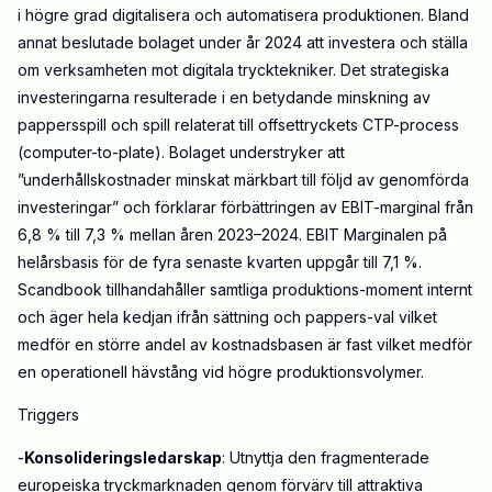
i högre grad digitalisera och automatisera produktionen. Bland
annat beslutade bolaget under år 2024 att investera och ställa
om verksamheten mot digitala trycktekniker. Det strategiska
investeringarna resulterade i en betydande minskning av
pappersspill och spill relaterat till offsettryckets CTP-process
(computer-to-plate). Bolaget understryker att
”underhållskostnader minskat märkbart till följd av genomförda
investeringar” och förklarar förbättringen av EBIT-marginal från
6,8 % till 7,3 % mellan åren 2023–2024. EBIT Marginalen på
helårsbasis för de fyra senaste kvarten uppgår till 7,1 %.
Scandbook tillhandahåller samtliga produktions-moment internt
och äger hela kedjan ifrån sättning och pappers-val vilket
medför en större andel av kostnadsbasen är fast vilket medför
en operationell hävstång vid högre produktionsvolymer.
Triggers
-
Konsolideringsledarskap
: Utnyttja den fragmenterade
europeiska tryckmarknaden genom förvärv till attraktiva