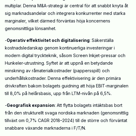
multiplar. Denna M&A-strategi är central för att snabbt knyta åt
sig marknadsandelar och integrera konkurrenter med starka
marginaler, vilket därmed förväntas höja koncernens
genomsnittliga lönsamhet.
-
Operativ effektivitet och digitalisering
: Säkerställa
kostnadsledarskap genom kontinuerliga investeringar i
modern digital tryckteknik, såsom Screen Inkjet-pressar och
Hunkeler-utrustning. Syftet är att uppnå en betydande
minskning av råmaterialkostnader (pappersspill) och
underhållskostnader. Denna effektivisering är den primära
drivkraften bakom bolagets guidning att höja EBIT-marginalen
till 8,0% på helårsbasis, upp från LTM-nivån på 6,5%.
-
Geografisk expansion
: Att flytta bolagets intäktsbas bort
från den strukturellt svaga nordiska marknaden (genomsnittlig
tillväxt om 0,7% CAGR 2018–2024) till de större och förväntat
snabbare växande marknaderna i F/T/N.