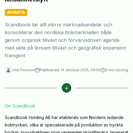
AVVAKTA
Scandbook tar allt större marknadsandelar och
konsoliderar den nordiska bokmarknaden både
genom organisk tillväxt och förvärvsdriven agenda
med sikte på lönsam tillväxt och geografisk expansion
framgent
Joel Persson
Publicerad:
14 oktober 2025, 09:59
6
min läsning
Om ScandBook
Scandbook Holding AB har etablerats som Nordens ledande
boktryckeri, vilka är specialiserade på produktion av tryckta
böcker, huvudsakligen inom segmentet skönlitteratur, levererat