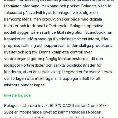
i formaten hårdband, mjukband och pocket. Bolagets nisch är
fokuserad på svartvitt tryck för inlagor, vilket utgör en
kärnkompetens, men produktion sker både med digitala
tekniker och traditionell offset-tryck. Bolagets operativa
modell bygger på en stark vertikal integration. Scandbook har
kapacitet att utföra samtliga tillverkningsmoment internt, från
prepress (sättning och pappersval) till den slutliga produktens
kvalitet och logistik. Denna kompletta kontroll över
värdekedjan utgör en påtaglig konkurrensfördel, då den
möjliggör korta ledtider och sänkta logistikkostnader för
kunderna, vilket är särskilt viktigt i segmentet för svartvitt tryck
där förlagen ofta efterfrågar små upplagor initialt för att
minimera bundet kapital.
Investeringsidé
Bolagets historiska tillväxt (6,9 % CAGR) mellan åren 2017–
2024 är imponerande givet att kärnmarknaden i Norden