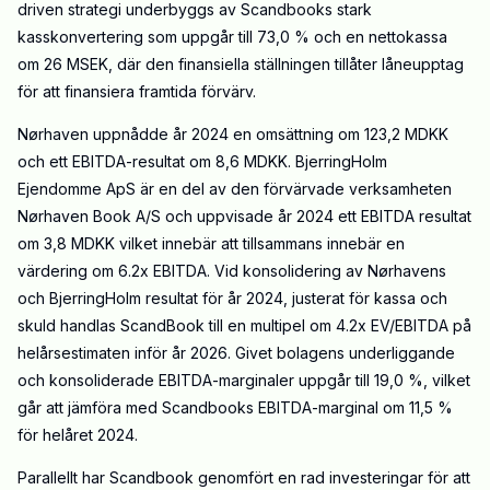
driven strategi underbyggs av Scandbooks stark
kasskonvertering som uppgår till 73,0 % och en nettokassa
om 26 MSEK, där den finansiella ställningen tillåter låneupptag
för att finansiera framtida förvärv.
Nørhaven uppnådde år 2024 en omsättning om 123,2 MDKK
och ett EBITDA-resultat om 8,6 MDKK. BjerringHolm
Ejendomme ApS är en del av den förvärvade verksamheten
Nørhaven Book A/S och uppvisade år 2024 ett EBITDA resultat
om 3,8 MDKK vilket innebär att tillsammans innebär en
värdering om 6.2x EBITDA. Vid konsolidering av Nørhavens
och BjerringHolm resultat för år 2024, justerat för kassa och
skuld handlas ScandBook till en multipel om 4.2x EV/EBITDA på
helårsestimaten inför år 2026. Givet bolagens underliggande
och konsoliderade EBITDA-marginaler uppgår till 19,0 %, vilket
går att jämföra med Scandbooks EBITDA-marginal om 11,5 %
för helåret 2024.
Parallellt har Scandbook genomfört en rad investeringar för att