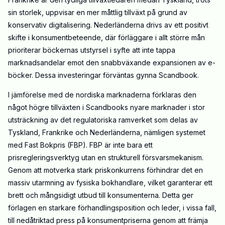
sin storlek, uppvisar en mer måttlig tillväxt på grund av
konservativ digitalisering. Nederländerna drivs av ett positivt
skifte i konsumentbeteende, där förläggare i allt större mån
prioriterar böckernas utstyrsel i syfte att inte tappa
marknadsandelar emot den snabbväxande expansionen av e-
böcker. Dessa investeringar förväntas gynna Scandbook.
I jämförelse med de nordiska marknaderna förklaras den
något högre tillväxten i Scandbooks nyare marknader i stor
utsträckning av det regulatoriska ramverket som delas av
Tyskland, Frankrike och Nederländerna, nämligen systemet
med Fast Bokpris (FBP). FBP är inte bara ett
prisregleringsverktyg utan en strukturell försvarsmekanism.
Genom att motverka stark priskonkurrens förhindrar det en
massiv utarmning av fysiska bokhandlare, vilket garanterar ett
brett och mångsidigt utbud till konsumenterna. Detta ger
förlagen en starkare förhandlingsposition och leder, i vissa fall,
till nedåtriktad press på konsumentpriserna genom att främja