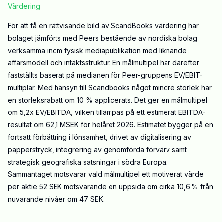
Värdering
För att få en rättvisande bild av ScandBooks värdering har
bolaget jämförts med Peers bestående av nordiska bolag
verksamma inom fysisk mediapublikation med liknande
affärsmodell och intäktsstruktur. En målmultipel har därefter
fastställts baserat på medianen för Peer-gruppens EV/EBIT-
multiplar. Med hänsyn till Scandbooks något mindre storlek har
en storleksrabatt om 10 % applicerats. Det ger en målmultipel
om 5,2x EV/EBITDA, vilken tillämpas på ett estimerat EBITDA-
resultat om 62,1 MSEK för helåret 2026. Estimatet bygger på en
fortsatt förbättring i lönsamhet, drivet av digitalisering av
papperstryck, integrering av genomförda förvärv samt
strategisk geografiska satsningar i södra Europa.
Sammantaget motsvarar vald målmultipel ett motiverat värde
per aktie 52 SEK motsvarande en uppsida om cirka 10,6 % från
nuvarande nivåer om 47 SEK.