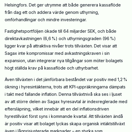
Helsingfors. Det ger utrymme att både generera kassaflöde
från dag ett och addera värde genom uthyrning,
omförhandlingar och mindre investeringar.
Fastighetsportföljen ökade till 64 miljarder SEK, och både
direktavkastningen (6,6 %) och uthyrningsgraden (96 %)
ligger kvar på attraktiva nivåer trots tillväxten. Det visar att
Sagax inte kompromissar med avkastningskraven i sin
expansion, utan integrerar nya tillgångar som möter bolagets
högt ställda krav på kassaflöde och uthyrbarhet.
Även tillväxten i det jämförbara beståndet var positiv med 1,2 %
ökning i hyresintäkterna, trots att KPI-uppräkningarna dämpats
i takt med fallande inflation. Denna tillväxtnivå ska ses i ljuset
av att större delen av Sagax hyresavtal är indexreglerade med
eftersläpning, vilket innebär att en del inflationsdriven
hyrestillväxt först syns i kommande kvartal. Att tillväxten ändå
är positiv visar att bolaget lyckas skapa organisk intäktstillväxt
även i lågprisjusterade marknader – en styrka som