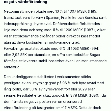
negativ värdeförändring
Nettoomsättningen ökade med 10 % till 1 307 MSEK (1 185),
främst tack vare förvärv i Spanien, Frankrike och Benelux samt
indexuppräkning i hyresavtal. Driftöverskottet förbättrades i
linje med detta och steg med 11 % till 1 209 MSEK (1 087), vilket
visar att tillkommande tillgångar bidrar direkt till kassaflödet
utan att driva kostnaderna i motsvarande grad.
Förvaltningsresultatet ökade med 6 % till 1 053 MSEK (994),
eller 2,92 SEK per stamaktie, en siffra som bekräftar Sagax
förmåga att leverera stabil lönsamhet även i en mer utmanande
räntemiljö.
Den underliggande stabiliteten i verksamheten stärks
ytterligare av en uthyrningsgrad på 96 % och hyresavtal med
lång löptid, där 50 % av hyresvärdet förfaller 2029 eller
senare. Resultatet efter skatt uppgick till 878 MSEK (1 080), där
den främsta negativa posten var en orealiserad
värdeförändring på fastigheter om –17 MSEK. Detta är dock