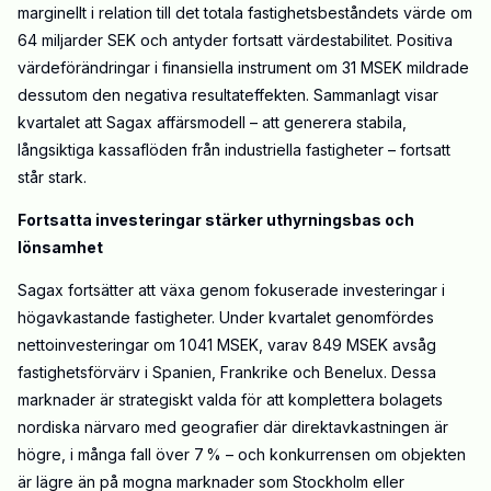
marginellt i relation till det totala fastighetsbeståndets värde om
64 miljarder SEK och antyder fortsatt värdestabilitet. Positiva
värdeförändringar i finansiella instrument om 31 MSEK mildrade
dessutom den negativa resultateffekten. Sammanlagt visar
kvartalet att Sagax affärsmodell – att generera stabila,
långsiktiga kassaflöden från industriella fastigheter – fortsatt
står stark.
Fortsatta investeringar stärker uthyrningsbas och
lönsamhet
Sagax fortsätter att växa genom fokuserade investeringar i
högavkastande fastigheter. Under kvartalet genomfördes
nettoinvesteringar om 1 041 MSEK, varav 849 MSEK avsåg
fastighetsförvärv i Spanien, Frankrike och Benelux. Dessa
marknader är strategiskt valda för att komplettera bolagets
nordiska närvaro med geografier där direktavkastningen är
högre, i många fall över 7 % – och konkurrensen om objekten
är lägre än på mogna marknader som Stockholm eller