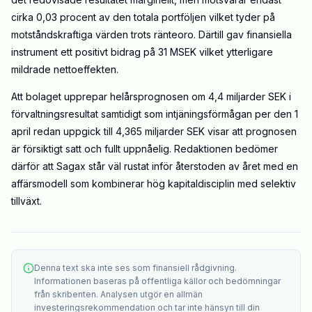
cirka 0,03 procent av den totala portföljen vilket tyder på
motståndskraftiga värden trots ränteoro. Därtill gav finansiella
instrument ett positivt bidrag på 31 MSEK vilket ytterligare
mildrade nettoeffekten.
Att bolaget upprepar helårsprognosen om 4,4 miljarder SEK i
förvaltningsresultat samtidigt som intjäningsförmågan per den 1
april redan uppgick till 4,365 miljarder SEK visar att prognosen
är försiktigt satt och fullt uppnåelig. Redaktionen bedömer
därför att Sagax står väl rustat inför återstoden av året med en
affärsmodell som kombinerar hög kapitaldisciplin med selektiv
tillväxt.
Denna text ska inte ses som finansiell rådgivning.
Informationen baseras på offentliga källor och bedömningar
från skribenten. Analysen utgör en allmän
investeringsrekommendation och tar inte hänsyn till din