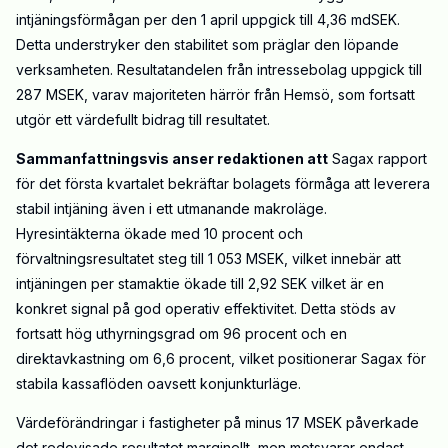
intjäningsförmågan per den 1 april uppgick till 4,36 mdSEK.
Detta understryker den stabilitet som präglar den löpande
verksamheten. Resultatandelen från intressebolag uppgick till
287 MSEK, varav majoriteten härrör från Hemsö, som fortsatt
utgör ett värdefullt bidrag till resultatet.
Sammanfattningsvis anser redaktionen att
Sagax rapport
för det första kvartalet bekräftar bolagets förmåga att leverera
stabil intjäning även i ett utmanande makroläge.
Hyresintäkterna ökade med 10 procent och
förvaltningsresultatet steg till 1 053 MSEK, vilket innebär att
intjäningen per stamaktie ökade till 2,92 SEK vilket är en
konkret signal på god operativ effektivitet. Detta stöds av
fortsatt hög uthyrningsgrad om 96 procent och en
direktavkastning om 6,6 procent, vilket positionerar Sagax för
stabila kassaflöden oavsett konjunkturläge.
Värdeförändringar i fastigheter på minus 17 MSEK påverkade
det redovisade resultatet marginellt, men motsvarar endast