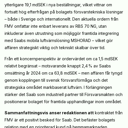
ytterligare 19,1 mdSEK i nya beställningar, vilket vittnar om
fortsatt hög efterfrågan på bolagets försvarstekniska lösningar
– både i Sverige och internationellt. Den aktuella ordern från
FMV omfattar inte enbart leverans av RBS 70 NG, utan
inkluderar även utrustning som möjliggör framtida integrering
med Saabs mobila luftvärnslösning MSHORAD – vilket gör
affären strategiskt viktig och tekniskt skalbar över tid.
Från ett koncernperspektiv är ordervärdet om ca 1,5 mdSEK
relativt begränsat – motsvarande knappt 2,4 % av Saabs
omsättning år 2024 om ca 63,8 mdSEK – men affären får tyngd
genom kopplingen till svensk försvarsförmåga och det
strategiska området markbaserat luftvärn. I förlängningen
stärker det Saab som industriell partner till Försvarsmakten och
positionerar bolaget för framtida upphandlingar inom området.
Sammanfattningsvis anser redaktionen att
kontraktet från
FMV är ett positivt besked för Saab. Det befäster bolagets
relation med en prioriterad kund på hemmamarknaden,