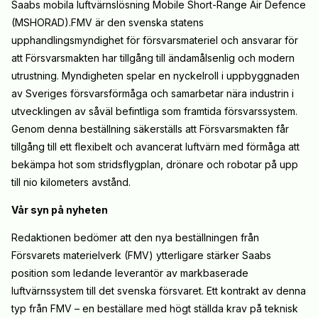
Saabs mobila luftvärnslösning Mobile Short-Range Air Defence
(MSHORAD).FMV är den svenska statens
upphandlingsmyndighet för försvarsmateriel och ansvarar för
att Försvarsmakten har tillgång till ändamålsenlig och modern
utrustning. Myndigheten spelar en nyckelroll i uppbyggnaden
av Sveriges försvarsförmåga och samarbetar nära industrin i
utvecklingen av såväl befintliga som framtida försvarssystem.
Genom denna beställning säkerställs att Försvarsmakten får
tillgång till ett flexibelt och avancerat luftvärn med förmåga att
bekämpa hot som stridsflygplan, drönare och robotar på upp
till nio kilometers avstånd.
Vår syn på nyheten
Redaktionen bedömer att den nya beställningen från
Försvarets materielverk (FMV) ytterligare stärker Saabs
position som ledande leverantör av markbaserade
luftvärnssystem till det svenska försvaret. Ett kontrakt av denna
typ från FMV – en beställare med högt ställda krav på teknisk