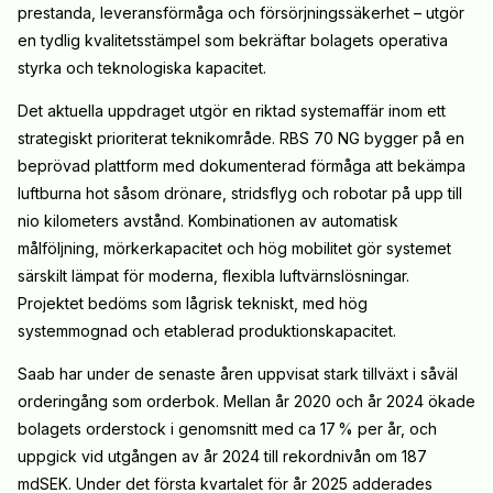
prestanda, leveransförmåga och försörjningssäkerhet – utgör
en tydlig kvalitetsstämpel som bekräftar bolagets operativa
styrka och teknologiska kapacitet.
Det aktuella uppdraget utgör en riktad systemaffär inom ett
strategiskt prioriterat teknikområde. RBS 70 NG bygger på en
beprövad plattform med dokumenterad förmåga att bekämpa
luftburna hot såsom drönare, stridsflyg och robotar på upp till
nio kilometers avstånd. Kombinationen av automatisk
målföljning, mörkerkapacitet och hög mobilitet gör systemet
särskilt lämpat för moderna, flexibla luftvärnslösningar.
Projektet bedöms som lågrisk tekniskt, med hög
systemmognad och etablerad produktionskapacitet.
Saab har under de senaste åren uppvisat stark tillväxt i såväl
orderingång som orderbok. Mellan år 2020 och år 2024 ökade
bolagets orderstock i genomsnitt med ca 17 % per år, och
uppgick vid utgången av år 2024 till rekordnivån om 187
mdSEK. Under det första kvartalet för år 2025 adderades