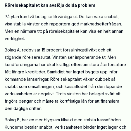
Rörelsekapitalet kan avslöja dolda problem
På ytan kan två bolag se likvärdiga ut. De kan växa snabbt,
visa stabila vinster och rapportera god marknadsefterfrågan.
Men en närmare titt på rörelsekapitalet kan visa en helt annan
verklighet.
Bolag A, redovisar 15 procent försäljningstillväxt och ett
stigande rörelseresultat. Vinsten ser imponerande ut. Men
kundfordringarna har ökat kraftigt eftersom stora återförsäljare
fått längre kredittider. Samtidigt har lagret byggts upp inför
kommande lanseringar. Rörelsekapitalet växer dubbelt så
snabbt som omsättningen, och kassaflödet från den löpande
verksamheten är negativt. Trots vinsten har bolaget svårt att
frigöra pengar och måste ta kortfristiga lån för att finansiera
den dagliga driften.
Bolag B, har en mer blygsam tillväxt men stabila kassaflöden.
Kunderna betalar snabbt, verksamheten binder inget lager och