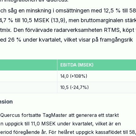
h såg en minskning i omsättningen med 12,5 % till 58
7 % till 10,5 MSEK (13,9), men bruttomarginalen stär
duktmix. Den förvärvade radarverksamheten RTMS, köpt 
 26 % under kvartalet, vilket visar på framgångsrik
EBITDA (MSEK)
14,0 (+108%)
10,5 (-24,7%)
nsion
Quercus fortsatte TagMaster att generera ett starkt
uppgick till 11,0 MSEK under kvartalet, vilket är en
od föregående år. För helåret uppgick kassaflödet till 58