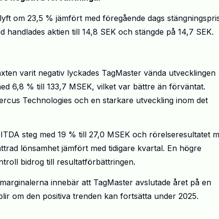
t lyft om 23,5 % jämfört med föregående dags stängningspris
id handlades aktien till 14,8 SEK och stängde på 14,7 SEK.
växten varit negativ lyckades TagMaster vända utvecklingen
d 6,8 % till 133,7 MSEK, vilket var bättre än förväntat.
uercus Technologies och en starkare utveckling inom det
EBITDA steg med 19 % till 27,0 MSEK och rörelseresultatet 
ättrad lönsamhet jämfört med tidigare kvartal. En högre
ll bidrog till resultatförbättringen.
 marginalerna innebär att TagMaster avslutade året på en
 blir om den positiva trenden kan fortsätta under 2025.