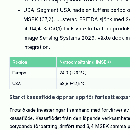
USA: Segment USA hade en tuffare period oc
MSEK (67,2). Justerad EBITDA sjönk med 24,
till 64,4 % (50,1) tack vare förbättrad pro
Image Sensing Systems 2023, växte dock med
integration.
Region
Nettoomsättning (MSEK)
Europa
74,9 (+29,1%)
USA
58,8 (-12,5%)
Starkt kassaflöde öppnar upp för fortsatt expa
Trots ökade investeringar i samband med förvärvet av 
kassaflöde. Kassaflödet från den löpande verksamheten 
betydande förbättring jämfört med 3,4 MSEK samma peri