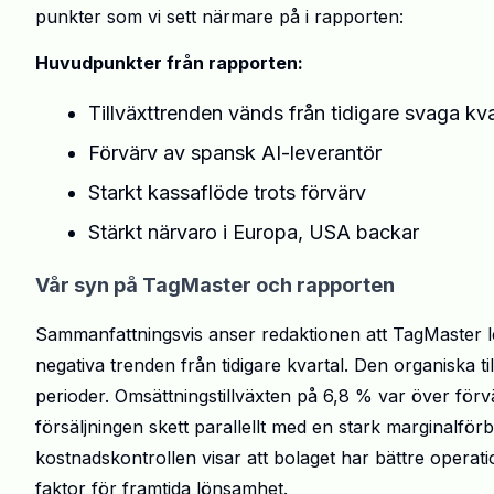
punkter som vi sett närmare på i rapporten:
Huvudpunkter från rapporten:
Tillväxttrenden vänds från tidigare svaga kva
Förvärv av spansk AI-leverantör
Starkt kassaflöde trots förvärv
Stärkt närvaro i Europa, USA backar
Vår syn på TagMaster och rapporten
Sammanfattningsvis anser redaktionen att TagMaster lev
negativa trenden från tidigare kvartal. Den organiska till
perioder. Omsättningstillväxten på 6,8 % var över förvän
försäljningen skett parallellt med en stark marginalför
kostnadskontrollen visar att bolaget har bättre operati
faktor för framtida lönsamhet.