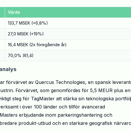
Värde
133,7 MSEK (+6,8%)
27,0 MSEK (+19%)
16,4 MSEK (2x föregående år)
70,0% (61,4)
oanalys
t var förvärvet av Quercus Technologies, en spansk leverant
dustrin. Förvärvet, som genomfördes för 5,5 MEUR plus en
iktigt steg för TagMaster att stärka sin teknologiska portföl
verksamt i över 100 länder och tillför avancerad
gMasters erbjudande inom parkeringshantering och
 bredare produkt-utbud och en starkare geografisk närvaro