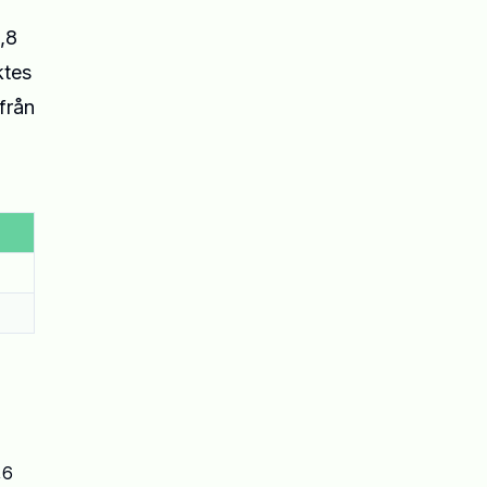
,8
ktes
från
,6