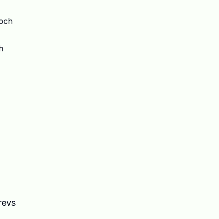
 och
h
revs