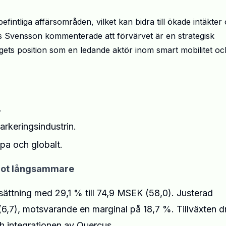
intliga affärsområden, vilket kan bidra till ökade intäkter
s Svensson kommenterade att förvärvet är en strategisk
olagets position som en ledande aktör inom smart mobilitet oc
.
arkeringsindustrin.
pa och globalt.
ågot långsammare
ttning med 29,1 % till 74,9 MSEK (58,0). Justerad
6,7), motsvarande en marginal på 18,7 %. Tillväxten d
ch integrationen av Quercus.