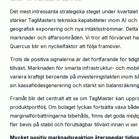
Det mest intressanta strategiska steget under kvartal
stärker TagMasters tekniska kapabiliteter inom AI och 
geografisk exponering och nya intäktsströmmar. Detta k
marknader och affärsområden. Vi tror att förvärvet ha
Quercus blir en nyckelfaktor att följa framöver.
Trots de positiva signalerna är det fortfarande för tidigt
tillväxt. Marknaden för smarta infrastruktur- och mobil
variera kraftigt beroende på investeringstakten inom bå
sin kassaflödesgenerering och stärkt sin balansräkning 
Framåt blir det centralt att se om TagMaster kan upprä
produktportfölj. Om bolaget lyckas fortsätta växa båd
marginalförbättringarna bibehålls, finns det goda möjl
fler bevis på stabil och förutsägbar tillväxt innan vi ser
Mycket positiv marknadsreaktion återspeglar tidiga