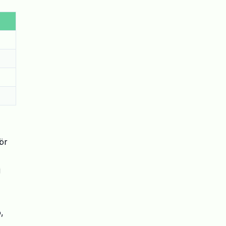
ör
j
,