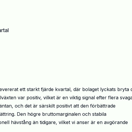
rtal
ererat ett starkt fjärde kvartal, där bolaget lyckats bryta
växten var positiv, vilket är en viktig signal efter flera svag
tan, och det är särskilt positivt att den förbättrade
bättring. Den högre bruttomarginalen och stabila
onell hävstång än tidigare, vilket vi anser är en avgörande