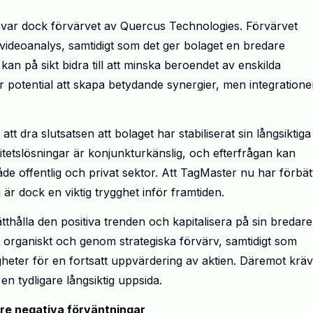
et var dock förvärvet av Quercus Technologies. Förvärvet
videoanalys, samtidigt som det ger bolaget en bredare
an på sikt bidra till att minska beroendet av enskilda
r potential att skapa betydande synergier, men integration
 att dra slutsatsen att bolaget har stabiliserat sin långsiktiga
itetslösningar är konjunkturkänslig, och efterfrågan kan
de offentlig och privat sektor. Att TagMaster nu har förbät
är dock en viktig trygghet inför framtiden.
tthålla den positiva trenden och kapitalisera på sin bredare
e organiskt och genom strategiska förvärv, samtidigt som
igheter för en fortsatt uppvärdering av aktien. Däremot krä
 en tydligare långsiktig uppsida.
re negativa förväntningar