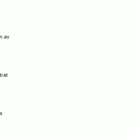
en av
trat
vs