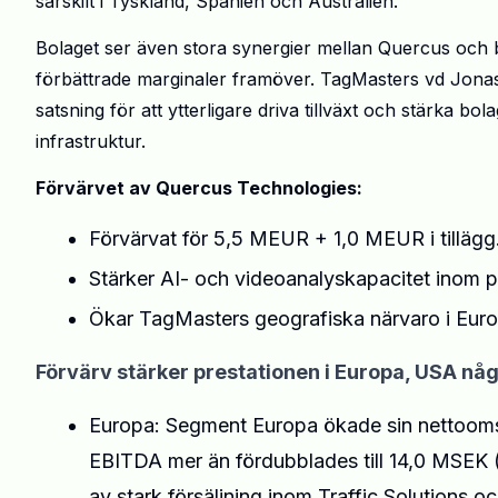
särskilt i Tyskland, Spanien och Australien.
Bolaget ser även stora synergier mellan Quercus och bef
förbättrade marginaler framöver. TagMasters vd Jona
satsning för att ytterligare driva tillväxt och stärka b
infrastruktur.
Förvärvet av Quercus Technologies:
Förvärvat för 5,5 MEUR + 1,0 MEUR i tillägg
Stärker AI- och videoanalyskapacitet inom p
Ökar TagMasters geografiska närvaro i Euro
Förvärv stärker prestationen i Europa, USA n
Europa: Segment Europa ökade sin nettoomsä
EBITDA mer än fördubblades till 14,0 MSEK (
av stark försäljning inom Traffic Solutions o