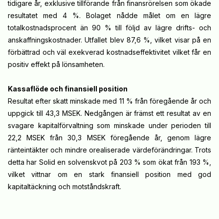
tidigare år, exklusive tillförande från finansrörelsen som ökade
resultatet med 4 %. Bolaget nådde målet om en lägre
totalkostnadsprocent än 90 % till följd av lägre drifts- och
anskaffningskostnader. Utfallet blev 87,6 %, vilket visar på en
förbättrad och väl exekverad kostnadseffektivitet vilket får en
positiv effekt på lönsamheten.
Kassaflöde och finansiell position
Resultat efter skatt minskade med 11 % från föregående år och
uppgick till 43,3 MSEK. Nedgången är främst ett resultat av en
svagare kapitalförvaltning som minskade under perioden till
22,2 MSEK från 30,3 MSEK föregående år, genom lägre
ränteintäkter och mindre orealiserade värdeförändringar. Trots
detta har Solid en solvenskvot på 203 % som ökat från 193 %,
vilket vittnar om en stark finansiell position med god
kapitaltäckning och motståndskraft.