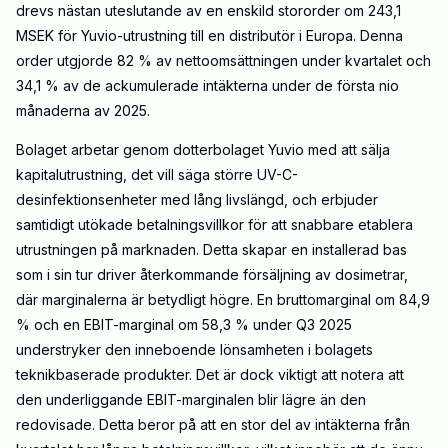
drevs nästan uteslutande av en enskild stororder om 243,1
MSEK för Yuvio-utrustning till en distributör i Europa. Denna
order utgjorde 82 % av nettoomsättningen under kvartalet och
34,1 % av de ackumulerade intäkterna under de första nio
månaderna av 2025.
Bolaget arbetar genom dotterbolaget Yuvio med att sälja
kapitalutrustning, det vill säga större UV-C-
desinfektionsenheter med lång livslängd, och erbjuder
samtidigt utökade betalningsvillkor för att snabbare etablera
utrustningen på marknaden. Detta skapar en installerad bas
som i sin tur driver återkommande försäljning av dosimetrar,
där marginalerna är betydligt högre.
En bruttomarginal om 84,9
% och en EBIT-marginal om 58,3 % under Q3 2025
understryker den inneboende lönsamheten i bolagets
teknikbaserade produkter. Det är dock viktigt att notera att
den underliggande EBIT-marginalen blir lägre än den
redovisade. Detta beror på att en stor del av intäkterna från