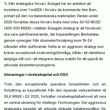
% från strategiska förvärv. Bolaget har en ambition att
investera över 1 mdSEK i förvärv de kommande fem åren,
primärt på den nordamerikanska marknaden. Redan under
2026 förväntas dessa förvärv bidra med cirka 40–50 MUSD
(400–500 MSEK) i intäkter. Bolagets strategi är att förvärven
ska vara självfinansierande, där köpeskillingen återbetalas
genom synergier från dosimeterförsäljning inom 18–24
månader efter slutförande. Detta är en aggressiv strategi som
kräver exceptionell exekveringsförmåga, både i att identifiera
lämpliga mål och i att integrera dessa snabbt för att uppnå de
utlovade dosimetersynergierna.
Utmaningar i rörelsekapital och DSO
Trots den exceptionella operativa lönsamheten och en
förbättring av kassaflödet från den löpande verksamheten till
36,6 MSEK i Q3 2025, fortsätter rörelsekapitalbehovet att vara
en central utmaning för Intellego Technologies. Det aggressiva
strategiska beslutet att erbjuda utökade betalningsvillkor för