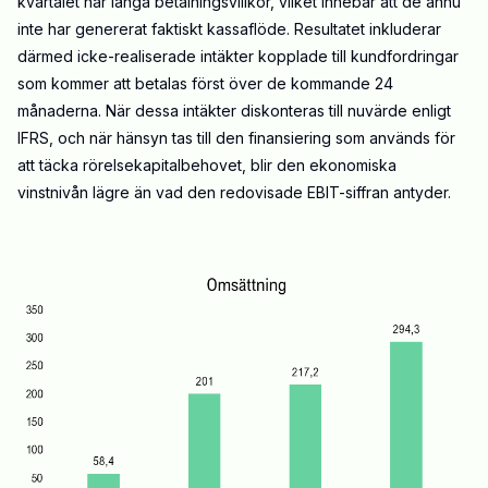
kvartalet har långa betalningsvillkor, vilket innebär att de ännu
inte har genererat faktiskt kassaflöde. Resultatet inkluderar
därmed icke-realiserade intäkter kopplade till kundfordringar
som kommer att betalas först över de kommande 24
månaderna. När dessa intäkter diskonteras till nuvärde enligt
IFRS, och när hänsyn tas till den finansiering som används för
att täcka rörelsekapitalbehovet, blir den ekonomiska
vinstnivån lägre än vad den redovisade EBIT-siffran antyder.