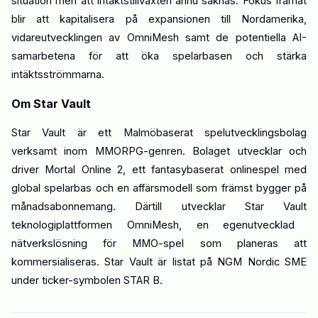
situation men att intäktstillväxten ännu saknas. Fokus framåt
blir att kapitalisera på expansionen till Nordamerika,
vidareutvecklingen av
OmniMesh
samt de potentiella AI-
samarbetena för att öka
spelarbasen
och stärka
intäktsströmmarna.
Om
Star
Vault
Star
Vault
är ett Malmöbaserat spelutvecklingsbolag
verksamt inom MMORPG-genren. Bolaget utvecklar och
driver Mortal Online 2, ett fantasybaserat
onlinespel
med
global
spelarbas
och en affärsmodell som främst bygger på
månadsabonnemang. Därtill utvecklar Star
Vault
teknologiplattformen
OmniMesh
, en egenutvecklad
nätverkslösning för MMO-spel som planeras att
kommersialiseras. Star
Vault
är listat på NGM Nordic SME
under
ticker
-symbolen STAR B.