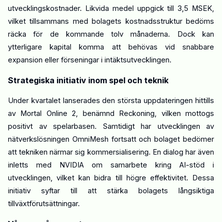
utvecklingskostnader. Likvida medel uppgick till 3,5 MSEK,
vilket tillsammans med bolagets kostnadsstruktur bedöms
räcka för de kommande tolv månaderna. Dock kan
ytterligare kapital komma att behövas vid snabbare
expansion eller förseningar i intäktsutvecklingen.
Strategiska initiativ inom spel och teknik
Under kvartalet lanserades den största uppdateringen hittills
av Mortal Online 2, benämnd
Reckoning
, vilken mottogs
positivt av
spelarbasen
. Samtidigt har utvecklingen av
nätverkslösningen
OmniMesh
fortsatt och bolaget bedömer
att tekniken närmar sig kommersialisering. En dialog har även
inletts med NVIDIA om samarbete kring AI-stöd i
utvecklingen, vilket kan bidra till högre effektivitet. Dessa
initiativ syftar till att stärka bolagets långsiktiga
tillväxtförutsättningar.