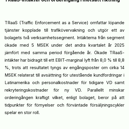
TRaaS
(
Traffic
Enforcement
as a Service)
omfattar
löpande
tjänster kopplade till trafikövervakning
och utgör ett av
bolagets två verksamhetssegment. I
ntäkterna från segment
ökade med
5 MSEK
under det
andra kvartalet år 2025
jämfört med samma period förgående år
. Ö
kade
TRaaS
-
intäkter har
bidragit
till ett EBIT-marginal lyft från 8,0 % till 8,8
%
,
trots
att resultatet tyngs av
engångsposter
om cirka 14
MSEK
relaterat till avsättning för utestående
kundfordringar
i
Latinamerika och personalkostnader för tidigare
VD
samt
rekryteringskostnader för ny
VD
. Parallellt minskar
orderingången kraftigt vilket, enligt bolaget, beror på att
tidpunkter för förnyelser och förväntade försäljningscykler
spelar en stor roll.