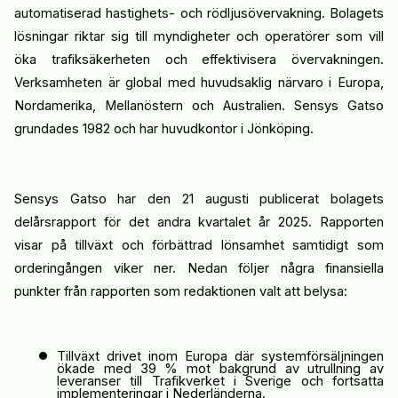
automatiserad hastighets- och rödljusövervakning. Bolagets
lösningar riktar sig till myndigheter och operatörer som vill
öka trafiksäkerheten och effektivisera övervakningen.
Verksamheten är global med huvudsaklig närvaro i Europa,
Nordamerika, Mellanöstern och Australien.
Sensys
Gatso
grundades 1982 och har huvudkontor i Jönköping.
Sensys
Gatso
har
den 21 augusti
publicerat bolagets
delårsrapport för
det
andra kvartalet år 2025
.
Rapporten
visar
på
tillväxt
och förbättrad lönsamhet samtidigt som
orderingången viker ner
. Nedan följer några
finansiella
punkter från rapporten som redaktionen valt att belysa:
•
Tillväxt drivet
inom
Europa
där systemförsäljningen
ökade med 39 % mot bakgrund av utrullning av
leveranser till Trafikverket i Sverige och fortsatta
implementeringar i Nederländerna.