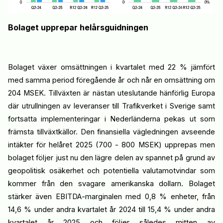
Bolaget upprepar helårsguidning
en
Bolaget växer omsättningen i kvartalet med 22 % jämfört
med samma period föregående år
och når en omsättning om
204 MSEK
. Tillväxten
är
nästan uteslutande
hänförlig
Europa
där utrullningen av leveranser till Trafikverket i Sverige samt
fortsatta implementeringar i Nederländerna pekas ut som
främsta tillväxtkällor.
Den finansiella vägledningen
avseende
intäkter för
hel
år
et
2025
(
700
-
800 MSEK
)
upprepas men
bolaget
följer just nu den lägre delen av spannet på grund av
geopolitisk osäkerhet och potentiella valutamotvind
ar
som
kommer från den svagare amerikanska dollarn.
Bolaget
stärker även EBITDA-marginalen med
0,8 % enheter, från
14,6 %
under
andra kvartalet år 2024 till 15,4 % under andra
kvartalet år 2025 och
följer
således
mitten av