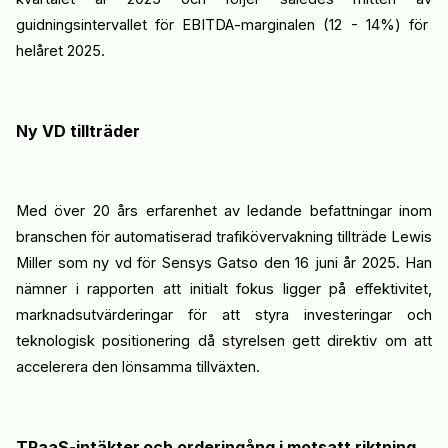
guidnings
intervallet för EBITDA-marginalen (12 - 14%) för
helåret 2025
.
Ny VD
tillträde
r
Med över 20 års erfarenhet av ledande befattningar inom
branschen för automatiserad trafikövervakning
tillträde Lewis
Miller som ny vd för
Sensys
Gatso
den 16 juni år 2025
. Han
nämner i rapporten
att initialt fokus ligger på effektivitet,
marknadsutvärdering
ar för att styra investeringar
och
teknologisk positionering då styrelsen gett direktiv om att
accelerera den lönsamma tillväxten.
TRaaS
-intäkter
och orderingång i motsatt riktning