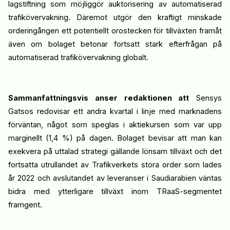
lagstiftning som möjliggör auktorisering av automatiserad
trafikövervakning
.
Däremot utgör den kraftigt minskade
orderingången ett potentiellt orostecken för tillväxt
en
framåt
även om bolaget betonar fortsatt stark efterfrågan på
automatiserad trafikövervakning globalt.
Sammanfattningsvis anser redaktionen att
Sensys
Gatsos
redovisar
ett andra kvartal
i linje med
marknadens
förväntan, något som speglas i aktiekursen som var upp
marginellt
(
1,4
%
)
på dagen
. Bolaget
bevisar att man kan
exekvera på uttalad strategi gällande lönsam
tillväxt
och
det
fortsatta
utrullandet
av Trafikverkets stora order som lades
år 2022 och avslutandet av leveranser i Saudiarabien väntas
bidra med ytterligare tillväxt inom
TRaaS
-segmentet
framgent
.