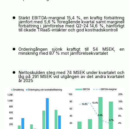
•
Stärkt
EBITDA-
marginal 15
,4 %, en kraftig förbättring
jämfört med
5
,
6
% föregående kvartal
samt
marginell
förbättring
i jämförelse med Q2-24
14,6 %
, hänförligt
till ökade
TRaaS
-intäkter och god kostnadskontroll
•
Orderingången sjönk kraftigt till 54 MSEK, e
n
minskning med 87 % mot jämförelsekvartal
et
•
Nettoskulden steg
med 74 MSEK under kvartalet och
låg på
291 MSEK
vid utgången av det andra kvartalet
år 2025