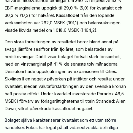
halvåret, motsvarande ökningar om 360 % respektive 53 %.
EBIT-marginalerna uppgick till 29,0 % (5,0) för kvartalet och
30,3 % (17,3) för halvåret. Kassaflödet från den löpande
verksamheten var 262,0 MSEK (391,1) och balansräkningen
visade likvida medel om 1 018,6 MSEK (1 164,2).
Den stora förbättringen av resultetet beror bland annat på
svaga jämförelsesiffror från fjolåret, som belastades av
nedskrivningar. Därtill visar bolaget fortsatt stark lönsamhet,
med en vinstmarginal på 41 % de senaste tolv månaderna.
Dessutom hade uppskjutningen av expansionen till Cities:
Skylines II en negativ påverkan på intäkter och resultat under
kvartalet, medan valutaförstärkningen av den svenska kronan
haft positiv effekt. Under kvartalet investerade Paradox 46,5
MSEK i förvärv av förlagsrättigheterna till titeln Stranded: Alien
Dawn, vilket påverkade kassaflödet negativt.
Bolaget själva karakteriserar kvartalet som ett utan större
händelser. Fokus har legat på att vidareutveckla befintliga