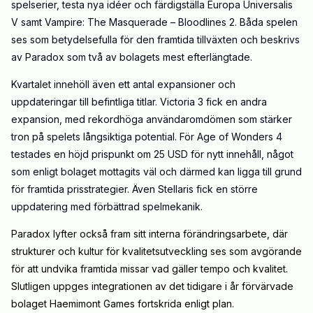
spelserier, testa nya idéer och färdigställa Europa Universalis
V samt Vampire: The Masquerade – Bloodlines 2. Båda spelen
ses som betydelsefulla för den framtida tillväxten och beskrivs
av Paradox som två av bolagets mest efterlängtade.
Kvartalet innehöll även ett antal expansioner och
uppdateringar till befintliga titlar. Victoria 3 fick en andra
expansion, med rekordhöga användaromdömen som stärker
tron på spelets långsiktiga potential. För Age of Wonders 4
testades en höjd prispunkt om 25 USD för nytt innehåll, något
som enligt bolaget mottagits väl och därmed kan ligga till grund
för framtida prisstrategier. Även Stellaris fick en större
uppdatering med förbättrad spelmekanik.
Paradox lyfter också fram sitt interna förändringsarbete, där
strukturer och kultur för kvalitetsutveckling ses som avgörande
för att undvika framtida missar vad gäller tempo och kvalitet.
Slutligen uppges integrationen av det tidigare i år förvärvade
bolaget Haemimont Games fortskrida enligt plan.