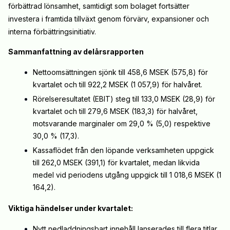
förbättrad lönsamhet, samtidigt som bolaget fortsätter
investera i framtida tillväxt genom förvärv, expansioner och
interna förbättringsinitiativ.
Sammanfattning av delårsrapporten
Nettoomsättningen sjönk till 458,6 MSEK (575,8) för
kvartalet och till 922,2 MSEK (1 057,9) för halvåret.
Rörelseresultatet (EBIT) steg till 133,0 MSEK (28,9) för
kvartalet och till 279,6 MSEK (183,3) för halvåret,
motsvarande marginaler om 29,0 % (5,0) respektive
30,0 % (17,3).
Kassaflödet från den löpande verksamheten uppgick
till 262,0 MSEK (391,1) för kvartalet, medan likvida
medel vid periodens utgång uppgick till 1 018,6 MSEK (1
164,2).
Viktiga händelser under kvartalet:
Nytt nedladdningsbart innehåll lanserades till flera titlar,