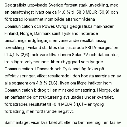
Geografiskt uppvisade Sverige fortsatt stark utveckling, med
en omsättningstillväxt om ca 14,6 % till 58,3 MEUR (50,9) och
förbättrad lönsamhet inom både affärsområdena
Communication och Power. Övriga geografiska marknader,
Finland, Norge, Danmark samt Tyskland, noterade
omsättningsnedgångar, men varierande resultatmässig
utveckling. I Finland stärktes den justerade EBITA-marginalen
till 4,1 % (2,6) tack vare tillväxt inom Solar PV och datacenter,
trots lägre volymer inom fiberutbyggnad som tyngde
Communication. I Danmark och Tyskland låg fokus på
effektiviseringar, vilket resulterade i den högsta marginalen av
alla segment om 4,8 % (3,8), även om lägre intäkter inom
Communication bidrog till en minskad omsättning. I Norge, där
en omfattande omstrukturering avslutades under kvartalet,
förbättrades resultatet till -0,4 MEUR (-1,0) – en tydlig
förbättring, men fortfarande negativt.
Sammantaget visar kvartalet att Eltel nu befinner sig i en fas av