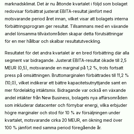
marknadsklimat. Det är nu åttonde kvartalet i följd som bolaget
redovisar förbättrat justerat EBITA-resultat jämfört med
motsvarande period året innan, vilket visar att bolagets interna
förbättringsprogram ger resultat. Tillsammans med en växande
andel lönsamma tillväxtområden skapar detta förutsättningar
för en mer hållbar och skalbar resultatutveckling.
Resultatet för det andra kvartalet är en bred förbättring där alla
segment var bidragande. Justerat EBITA-resultat ökade till 2,5
MEUR (0,5), motsvarande en marginal på 1,2 %, trots fortsatt
press på omsättningen. Bruttomarginalen förbättrades till 11,2 %
(10,0), vilket indikerar ett bättre kapacitetsutnyttjande samt en
mer fördelaktig intäktsmix. Bidragande var också en växande
andel intäkter från New Business, bolagets nya affärsområden
som inkluderar datacenter och förnybar energi, vilka erbjuder
högre marginaler och stod för 10 % av försäljningen under
kvartalet, motsvarande cirka 20 MEUR, en ökning med över
100 % jämfört med samma period föregående år.