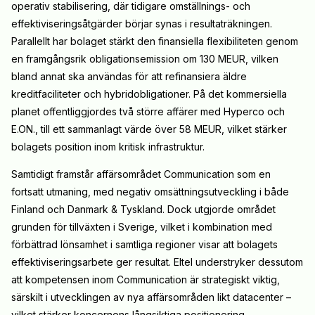
operativ stabilisering, där tidigare omställnings- och
effektiviseringsåtgärder börjar synas i resultaträkningen.
Parallellt har bolaget stärkt den finansiella flexibiliteten genom
en framgångsrik obligationsemission om 130 MEUR, vilken
bland annat ska användas för att refinansiera äldre
kreditfaciliteter och hybridobligationer. På det kommersiella
planet offentliggjordes två större affärer med Hyperco och
E.ON., till ett sammanlagt värde över 58 MEUR, vilket stärker
bolagets position inom kritisk infrastruktur.
Samtidigt framstår affärsområdet Communication som en
fortsatt utmaning, med negativ omsättningsutveckling i både
Finland och Danmark & Tyskland. Dock utgjorde området
grunden för tillväxten i Sverige, vilket i kombination med
förbättrad lönsamhet i samtliga regioner visar att bolagets
effektiviseringsarbete ger resultat. Eltel understryker dessutom
att kompetensen inom Communication är strategiskt viktig,
särskilt i utvecklingen av nya affärsområden likt datacenter –
vilket stärker koncernens långsiktiga positionering.