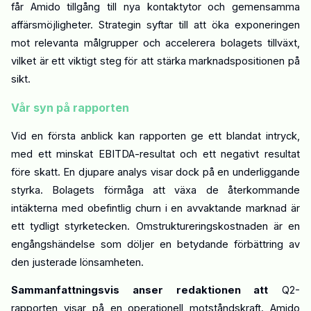
får Amido tillgång till nya kontaktytor och gemensamma
affärsmöjligheter. Strategin syftar till att öka exponeringen
mot relevanta målgrupper och accelerera bolagets tillväxt,
vilket är ett viktigt steg för att stärka marknadspositionen på
sikt.
Vår syn på rapporten
Vid en första anblick kan rapporten ge ett blandat intryck,
med ett minskat EBITDA-resultat och ett negativt resultat
före skatt. En djupare analys visar dock på en underliggande
styrka. Bolagets förmåga att växa de återkommande
intäkterna med obefintlig churn i en avvaktande marknad är
ett tydligt styrketecken. Omstruktureringskostnaden är en
engångshändelse som döljer en betydande förbättring av
den justerade lönsamheten.
Sammanfattningsvis anser redaktionen att
Q2-
rapporten visar på en operationell motståndskraft. Amido