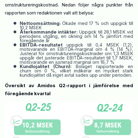
omstruktureringskostnad. Nedan följer några punkter från
rapporten som redaktionen valt att belysa:
•
Nettoomsättning:
Ökade med 17 % och uppgick till
10,2 MSEK
•
Återkommande intäkter:
Uppgick till 28,1 MSEK vid
periodens utgång, en ökning om 14 % jämfört med
föregående år
•
EBITDA
-resultatet
u
ppgick till 0,4 MSEK (1,2)
,
motsvarande en EBITDA-marginal om 4 % (14 %).
Justerat för omstruktureringskostnader om 1,3 MSEK
uppgår det justerade EBITDA-resultatet till 1,7 MSEK,
motsvarande en justerad marginal om 16,7 %
•
Kundlojalitet (Churn):
Bolaget rapporterade en
churn om 0 %, vilket indikerar en mycket stark
kundlojalitet då inget avtal sades upp under perioden.
Översikt av Amidos Q2-rapport i jämförelse med
föregående
kvartal