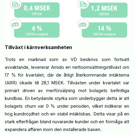
Tillväxt i kärnverksamheten
Trots en marknad som av VD beskrivs som fortsatt
avvaktande
, levererar Amido en nettoomsättnings
tillväxt om
17 % för kvartalet
, där d
e årligt återkommande intäkterna
(ARR) ökade till 28,1 MSEK. Tillväxten under kvartalet var
primärt driven av merförsäljning mot bolagets befintliga
kundbas. En betydande styrka som underbygger detta är att
bolagets churn var 0 % under perioden, vilket indikerar en
hög kundnöjdhet och en stabil intäktsbas. Detta visar på en
stark efterfrågan bland nuvarande kunder och en förmåga att
expandera affären inom den installerade basen.