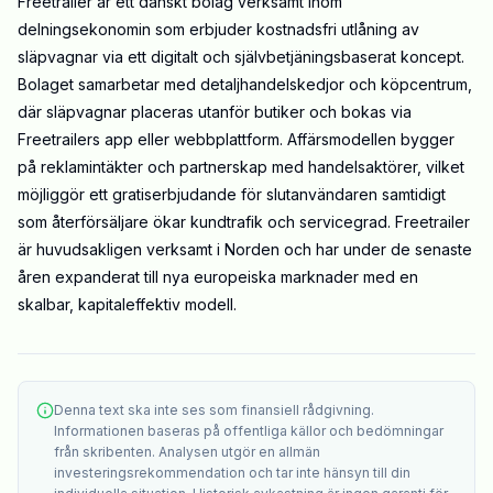
Freetrailer är ett danskt bolag verksamt inom
delningsekonomin som erbjuder kostnadsfri utlåning av
släpvagnar via ett digitalt och självbetjäningsbaserat koncept.
Bolaget samarbetar med detaljhandelskedjor och köpcentrum,
där släpvagnar placeras utanför butiker och bokas via
Freetrailers app eller webbplattform. Affärsmodellen bygger
på reklamintäkter och partnerskap med handelsaktörer, vilket
möjliggör ett gratiserbjudande för slutanvändaren samtidigt
som återförsäljare ökar kundtrafik och servicegrad. Freetrailer
är huvudsakligen verksamt i Norden och har under de senaste
åren expanderat till nya europeiska marknader med en
skalbar, kapitaleffektiv modell.
Denna text ska inte ses som finansiell rådgivning.
Informationen baseras på offentliga källor och bedömningar
från skribenten. Analysen utgör en allmän
investeringsrekommendation och tar inte hänsyn till din