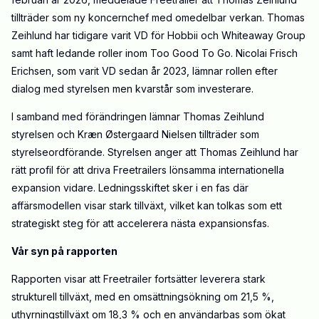
tillträder som ny koncernchef med omedelbar verkan. Thomas
Zeihlund har tidigare varit VD för Hobbii och Whiteaway Group
samt haft ledande roller inom Too Good To Go. Nicolai Frisch
Erichsen, som varit VD sedan år 2023, lämnar rollen efter
dialog med styrelsen men kvarstår som investerare.
I samband med förändringen lämnar Thomas Zeihlund
styrelsen och Kræn Østergaard Nielsen tillträder som
styrelseordförande. Styrelsen anger att Thomas Zeihlund har
rätt profil för att driva Freetrailers lönsamma internationella
expansion vidare. Ledningsskiftet sker i en fas där
affärsmodellen visar stark tillväxt, vilket kan tolkas som ett
strategiskt steg för att accelerera nästa expansionsfas.
Vår syn på rapporten
Rapporten visar att Freetrailer fortsätter leverera stark
strukturell tillväxt, med en omsättningsökning om 21,5 %,
uthyrningstillväxt om 18,3 % och en användarbas som ökat