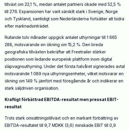
tillväxt om 22,1 %, medan antalet partners ökade med 52,5 %
till 276. Expansionen har varit särskilt stark i Sverige, Norge
och Tyskland, samtidigt som Nederländerna fortsätter att bidra
efter marknadsinträdet.
Rullande tolv månader uppgick antalet uthyrningar till 1 665
288, motsvarande en ökning om 15,2 %. Den breda
geografiska tillväxten bekräftar att Freetrailer stärker
positionen som ledande europeisk plattform inom digital
släpvagnsuthyrning. Under det första halvåret signerades avtal
motsvarande 1 089 nya uthyrningsenheter, vilket motsvarar en
ökning om 149 % jämfört med föregående år och indikerar en
stark säljdriven organisation.
Kraftigt förbättrad EBITDA-resultat men pressat EBIT-
resultat
Trots stark omsättningstillväxt och en markant förbättring av
EBITDA-resultatet till 9,7 MDKK (3,6) minskade EBIT till 0,9