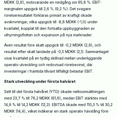
MDKK (2,6), motsvarande en nedgång om 65,8 %. EBIT-
marginalen uppgick till 2,6 % (9,2 %). Det svagare
rörelseresultatet förklaras primärt av kraftigt ökade
avskrivningar, vilka uppgick till -8,8 MDKK (-1,0) under
kvartalet, kopplat till den fortsatta uppbyggnaden av
uthyrningsflottan och expansion på nya marknader.
Även resultat före skatt uppgick till -0,2 MDKK (2,9), och
resultat efter skatt landade på -0,5 MDKK (2,1). Sammantaget
visar kvartalet på en tydlig skillnad mellan underliggande
operativ utveckling och redovisad rörelsevinst, där
investeringar i framtida tillväxt tillfälligt belastar EBIT.
Stark utveckling under första halvåret
Sett till det första halvåret (YTD) ökade nettoomsättningen
med 23,7 % till 76,2 MDKK (61,6), medan EBIT stärktes med
14,9 % till 14,2 MDKK (12,3). EBITDA ökade med 110,3 % till 30,2
MDKK (14,4), vilket indikerar en stark operativ hävstång före