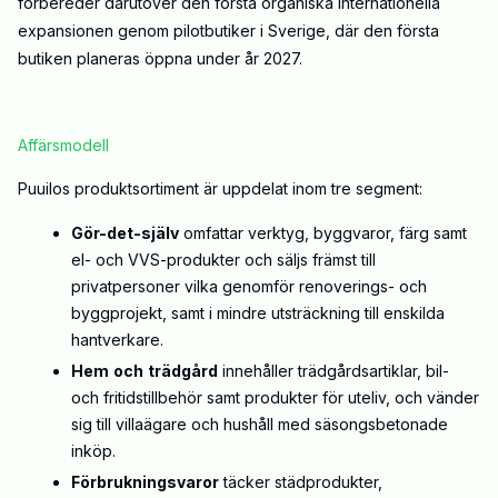
förbereder därutöver den första organiska internationella
expansionen genom pilotbutiker i Sverige, där den första
butiken planeras öppna under år 2027.
Affärsmodell
Puuilos produktsortiment är uppdelat inom tre segment:
Gör-det-själv
omfattar verktyg, byggvaror, färg samt
el- och VVS-produkter och säljs främst till
privatpersoner
vilka
genomför renoverings- och
byggprojekt, samt i mindre utsträckning till enskilda
hantverkare.
Hem
och
trädgård
innehåller trädgårdsartiklar, bil-
och fritidstillbehör samt produkter för uteliv, och vänder
sig till villaägare och hushåll med säsongsbetonade
inköp.
Förbrukningsvaror
täcker städprodukter,