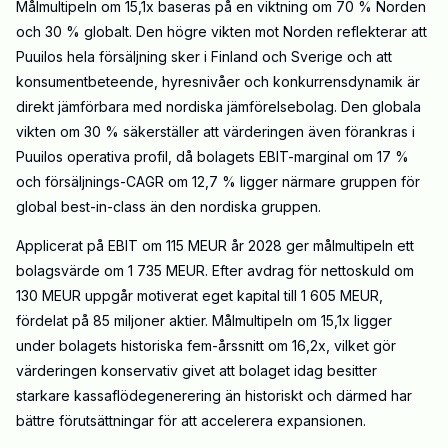
Målmultipeln om 15,1x baseras på en viktning om 70 %
Norden
och 30 % globalt. Den högre vikten mot
Norden
reflekterar att
Puuilos hela försäljning sker i Finland och Sverige och att
konsumentbeteende, hyresnivåer och konkurrensdynamik är
direkt jämförbara med
nordiska
jämförelsebolag
. Den globala
vikten om 30 % säkerställer att värderingen även förankras i
Puuilos operativa profil, då bolagets EBIT-marginal om 17 %
och försäljnings-CAGR om 12,7 % ligger närmare gruppen för
global best-in-class än den nordiska gruppen.
Applicerat på EBIT om 115
MEUR
år 2028 ger målmultipeln ett
bolagsvärde om 1 735
MEUR
. Efter avdrag för nettoskuld om
130
MEUR
uppgår motiverat eget kapital till 1 605
MEUR
,
fördelat på 85 miljoner aktier. Målmultipeln om 15,1x ligger
under bolagets historiska fem-årssnitt om 16,2x, vilket gör
värderingen konservativ givet att bolaget idag besitter
starkare
kassaflödegenerering
än historiskt och därmed har
bättre förutsättningar för att accelerera expansionen.