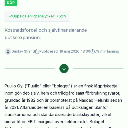
KÖP
Uppsida enligt analytiker
:
+
52
%
Kostnadsfördel och självfinansierande
butiksexpansion.
Gustav Strand
Publicerad:
19 maj 2026, 18:39
79
min läsning
Puuilo Oyj ("Puuilo" eller "bolaget") är en finsk lågpriskedja
inom gör-det-själv, hem och trädgård samt förbrukningsvaror,
grundad år 1982 och är börsnoterat på Nasdaq Helsinki sedan
år 2021. Affärsmodellen baseras på butikslägen utanför
stadskärnorna och standardiserade butikslayouter, vilket
bidrar till en EBIT-marginal över sektorsnittet. Bolaget