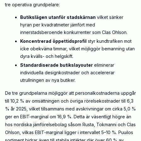
tre operativa grundpelare:
Butikslägen
utanför
stadskärnan
vilket sänker
hyran per kvadratmeter jämfört med
innerstadsberoende konkurrenter
som
Clas Ohlson.
Koncentrerad
öppettidsprofil
styr kundtrafiken mot
icke obekväma timmar, vilket möjliggör bemanning utan
dyra kvälls- och helgskift.
Standardiserade
butikslayouter
eliminerar
individuella designkostnader och accelererar
utrullningen av nya butiker.
De tre grundpelarna möjliggör att personalkostnaderna uppgår
till 10,2 % av omsättningen och övriga rörelsekostnader till 6,3
% år 2025, vilket tillsammans med avskrivningar om cirka 5,0 %
ger en EBIT-marginal om 16,9 %. Detta är väsentligt högre än
hos nordiska jämförelsebolag såsom Rusta, Tokmanni och Clas
Ohlson, vilkas EBIT-marginal ligger i intervallet 5–10 %. Puuilos
sortiment bidrar
även
till stabila intäkter där över 60 % av