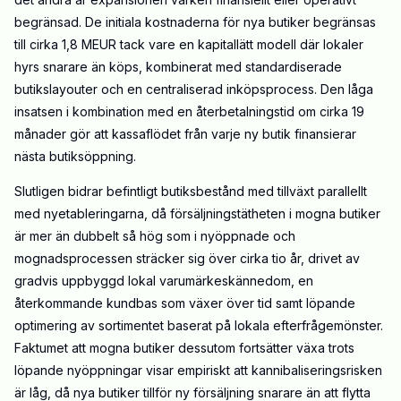
begränsad. De initiala kostnaderna för nya butiker begränsas
till cirka 1,8 MEUR tack vare en kapitallätt modell där lokaler
hyrs snarare än köps, kombinerat med standardiserade
butikslayouter och en centraliserad inköpsprocess. Den låga
insatsen i kombination med en återbetalningstid om cirka 19
månader gör att kassaflödet från varje ny butik finansierar
nästa butiksöppning.
Slutligen bidrar befintligt butiksbestånd med tillväxt parallellt
med nyetableringarna, då försäljningstätheten i mogna butiker
är mer än dubbelt så hög som i nyöppnade och
mognadsprocessen sträcker sig över cirka tio år, drivet av
gradvis uppbyggd lokal varumärkeskännedom, en
återkommande kundbas som växer över tid samt löpande
optimering av sortimentet baserat på lokala efterfrågemönster.
Faktumet
att mogna butiker dessutom fortsätter växa trots
löpande nyöppningar visar empiriskt att kannibaliseringsrisken
är låg, då nya butiker tillför ny försäljning snarare än att flytta