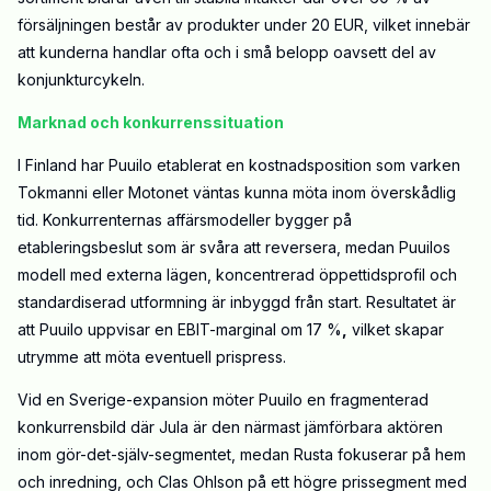
försäljningen består av produkter under 20 EUR, vilket innebär
att kunderna handlar ofta och i små belopp oavsett del av
konjunkturcykeln.
Marknad och konkurrenssituation
I Finland har Puuilo etablerat en kostnadsposition
som
varken
Tokmanni eller Motonet väntas kunna möta inom överskådlig
tid. Konkurrenternas affärsmodeller bygger på
etableringsbeslut som är svåra att reversera, medan Puuilos
modell med externa lägen, koncentrerad öppettidsprofil och
standardiserad utformning är inbyggd från start. Resultatet är
att Puuilo uppvisar en EBIT-marginal om 17 %
,
vilket skapar
utrymme att möta eventuell prispress.
Vid en Sverige-expansion möter Puuilo en fragmenterad
konkurrensbild där Jula är den närmast jämförbara aktören
inom gör-det-själv-segmentet, medan Rusta fokuserar på hem
och inredning, och Clas Ohlson på ett högre prissegment med