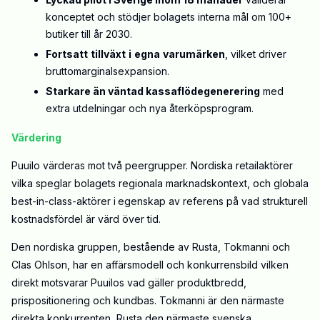
konceptet och stödjer bolagets interna mål om 100+
butiker till
år
2030.
F
ortsatt
tillväxt
i
egna
varumärken
, vilket driver
bruttomarginalsexpansion.
Starkare än väntad kassaflödegenerering
med
extra utdelningar och nya återköpsprogram.
Värdering
Puuilo värderas mot två peergrupper. Nordiska retailaktörer
vilka
speglar bolagets regionala marknadskontext, och globala
best-in-class-aktörer
i
egenskap
av
referens på vad strukturell
kostnadsfördel är värd över tid.
Den nordiska gruppen, bestående av Rusta, Tokmanni och
Clas Ohlson, har en affärsmodell och konkurrensbild
vilken
direkt motsvarar Puuilos vad gäller produktbredd,
prispositionering och kundbas. Tokmanni är den närmaste
direkta konkurrenten, Rusta den närmaste svenska