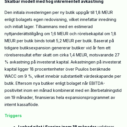
Skalbar modell med hög inkrementell avkastning
Den initiala investeringen per ny butik uppgår till 1,8
MEUR
enligt bolagets egen redovisning, vilket innefattar inredning
och initialt lager. Tillsammans med en estimerad
nyttjanderättstillgång om 1,6
MEUR
och rörelsekapital om 1,8
MEUR
per butik binds totalt 5,2
MEUR
per butik. Baserat på
tidigare butiksexpansion genererar butiker vid år fem ett
rörelseresultat efter skatt om cirka 1,4 MEUR, motsvarande 27
% avkastning på investerat kapital. Avkastningen på investerat
kapital ligger 18 procentenheter över Puuilos beräknade
WACC om 9 %, vilket innebär substantiellt värdeskapande per
butik. Eftersom nya butiker enligt bolaget når EBITDA-
positivitet inom en månad kombinerat med en återbetalningstid
om 19 månader, finansieras hela expansionsprogrammet av
internt kassaflöde.
Triggers
Lyckad pilot i Sverige inom 18 månader
validerar