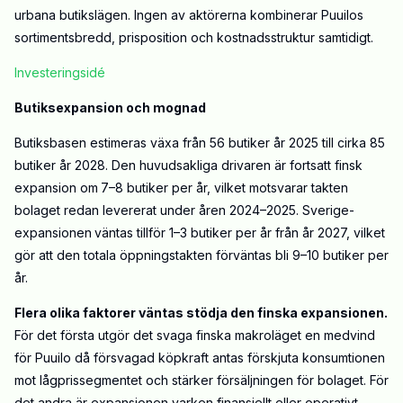
urbana butikslägen. Ingen av aktörerna kombinerar Puuilos
sortimentsbredd, prisposition och kostnadsstruktur samtidigt.
Investeringsidé
Butiksexpansion och mognad
Butiksbasen estimeras växa från 56 butiker år 2025 till cirka 85
butiker år 2028. Den huvudsakliga
drivaren
är fortsatt finsk
expansion om
7–8
butiker per år, vilket motsvarar takten
bolaget redan levererat under åren 2024–2025.
Sverige-
expansionen
väntas
tillför
1–3
butiker per år från år 2027, vilket
gör att den totala öppningstakten förväntas bli
9–10
butiker per
år.
Flera olika faktorer väntas stödja den finska expansionen.
För det första utgör det svaga finska makroläget en medvind
för Puuilo då försvagad köpkraft antas förskjuta konsumtionen
mot lågprissegmentet och stärker försäljningen för bolaget. För
det andra är expansionen varken finansiellt eller operativt