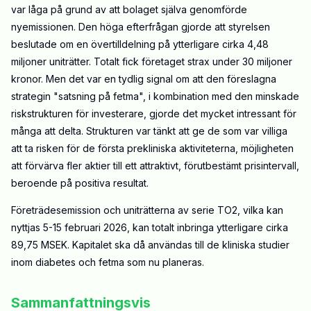
var låga på grund av att bolaget själva genomförde
nyemissionen. Den höga efterfrågan gjorde att styrelsen
beslutade om en övertilldelning på ytterligare cirka 4,48
miljoner uniträtter. Totalt fick företaget strax under 30 miljoner
kronor. Men det var en tydlig signal om att den föreslagna
strategin "satsning på fetma", i kombination med den minskade
riskstrukturen för investerare, gjorde det mycket intressant för
många att delta. Strukturen var tänkt att ge de som var villiga
att ta risken för de första prekliniska aktiviteterna, möjligheten
att förvärva fler aktier till ett attraktivt, förutbestämt prisintervall,
beroende på positiva resultat.
Företrädesemission och uniträtterna av serie TO2, vilka kan
nyttjas 5-15 februari 2026, kan totalt inbringa ytterligare cirka
89,75 MSEK. Kapitalet ska då användas till de kliniska studier
inom diabetes och fetma som nu planeras.
Sammanfattningsvis