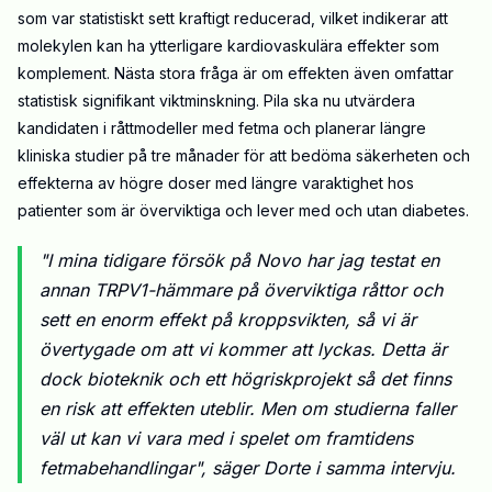
som var statistiskt sett kraftigt reducerad, vilket indikerar att
molekylen kan ha ytterligare kardiovaskulära effekter som
komplement. Nästa stora fråga är om effekten även omfattar
statistisk signifikant viktminskning. Pila ska nu utvärdera
kandidaten i råttmodeller med fetma och planerar längre
kliniska studier på tre månader för att bedöma säkerheten och
effekterna av högre doser med längre varaktighet hos
patienter som är överviktiga och lever med och utan diabetes.
"I mina tidigare försök på Novo har jag testat en
annan TRPV1-hämmare på överviktiga råttor och
sett en enorm effekt på kroppsvikten, så vi är
övertygade om att vi kommer att lyckas. Detta är
dock bioteknik och ett högriskprojekt så det finns
en risk att effekten uteblir. Men om studierna faller
väl ut kan vi vara med i spelet om framtidens
fetmabehandlingar", säger Dorte i samma intervju.