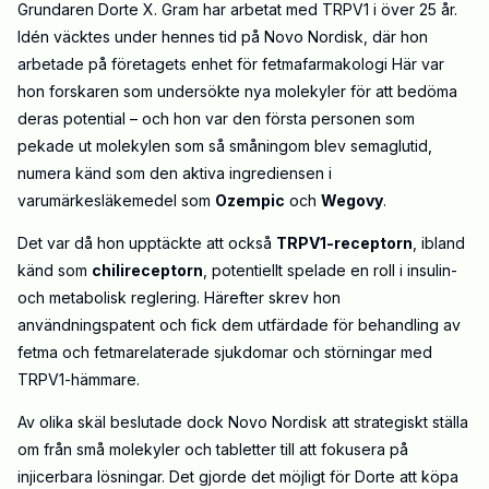
Grundaren Dorte X. Gram har arbetat med TRPV1 i över 25 år.
Idén väcktes under hennes tid på Novo Nordisk, där hon
arbetade på företagets enhet för fetmafarmakologi Här var
hon forskaren som undersökte nya molekyler för att bedöma
deras potential – och hon var den första personen som
pekade ut molekylen som så småningom blev semaglutid,
numera känd som den aktiva ingrediensen i
varumärkesläkemedel som
Ozempic
och
Wegovy
.
Det var då hon upptäckte att också
TRPV1-receptorn
, ibland
känd som
chilireceptorn
, potentiellt spelade en roll i insulin-
och metabolisk reglering. Härefter skrev hon
användningspatent och fick dem utfärdade för behandling av
fetma och fetmarelaterade sjukdomar och störningar med
TRPV1-hämmare.
Av olika skäl beslutade dock Novo Nordisk att strategiskt ställa
om från små molekyler och tabletter till att fokusera på
injicerbara lösningar. Det gjorde det möjligt för Dorte att köpa