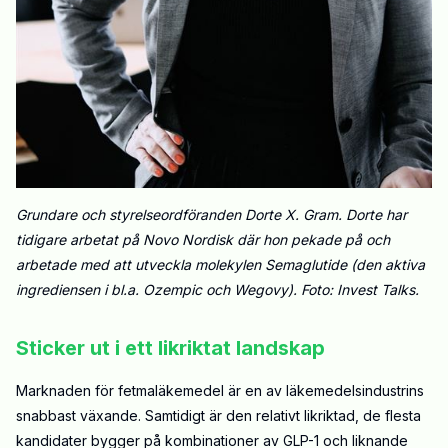
Grundare och styrelseordföranden Dorte X. Gram. Dorte har
tidigare arbetat på Novo Nordisk där hon pekade på och
arbetade med att utveckla molekylen Semaglutide (den aktiva
ingrediensen i bl.a. Ozempic och Wegovy). Foto:
Invest Talks
.
Sticker ut i ett likriktat landskap
Marknaden för fetmaläkemedel är en av läkemedelsindustrins
snabbast växande. Samtidigt är den relativt likriktad, de flesta
kandidater bygger på kombinationer av GLP-1 och liknande