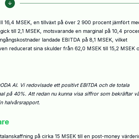
ll 16,4 MSEK, en tillväxt på över 2 900 procent jämfört me
ck till 2,1 MSEK, motsvarande en marginal på 10,4 procen
engångskostnader landade EBITDA på 8,1 MSEK, vilket
ven reducerat sina skulder från 62,0 MSEK till 15,2 MSEK 
ODA AI. Vi redovisade ett positivt EBITDA och de totala
al på 40%. Att redan nu kunna visa siffror som bekräftar v
in halvårsrapport.
are
alanskaffning på cirka 15 MSEK till en post-money värder