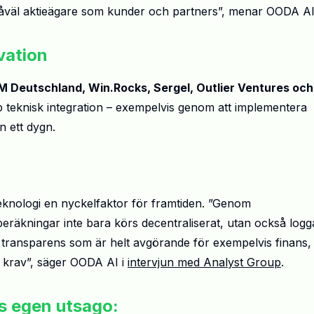
 såväl aktieägare som kunder och partners”, menar OODA AI
vation
 Deutschland, Win.Rocks, Sergel, Outlier Ventures och
b teknisk integration – exempelvis genom att implementera
 ett dygn.
eknologi en nyckelfaktor för framtiden. ”Genom
beräkningar inte bara körs decentraliserat, utan också logg
 transparens som är helt avgörande för exempelvis finans,
 krav”, säger OODA AI i
intervjun med Analyst Group
.
ts egen utsago: