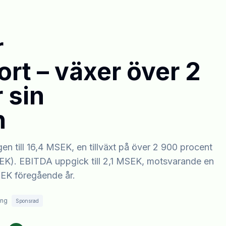
r
rt – växer över 2
 sin
n
n till 16,4 MSEK, en tillväxt på över 2 900 procent
K). EBITDA uppgick till 2,1 MSEK, motsvarande en
SEK föregående år.
ing
Sponsrad