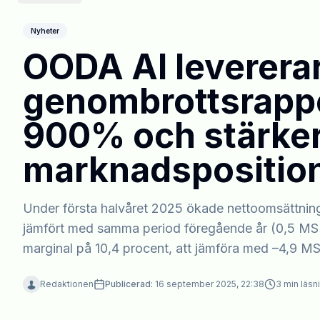
Nyheter
OODA AI leverera
genombrottsrappo
900% och stärker
marknadspositio
Under första halvåret 2025 ökade nettoomsättninge
jämfört med samma period föregående år (0,5 MSE
marginal på 10,4 procent, att jämföra med –4,9 M
Redaktionen
Publicerad:
16 september 2025, 22:38
3
min läsn