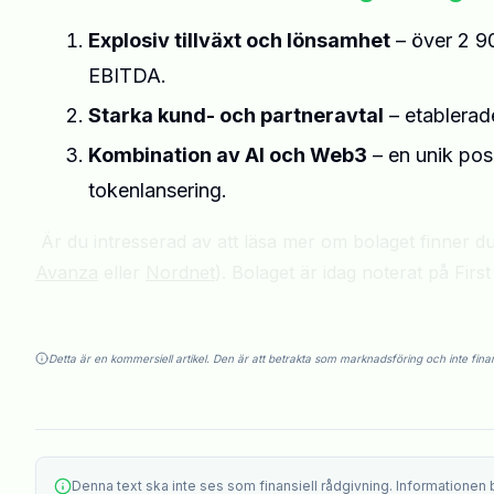
Explosiv tillväxt och lönsamhet
– över 2 9
EBITDA.
Starka kund- och partneravtal
– etablerad
Kombination av AI och Web3
– en unik po
tokenlansering.
Är du intresserad av att läsa mer om bolaget finner d
Avanza
eller
Nordnet
). Bolaget är idag noterat på Firs
Detta är en kommersiell artikel. Den är att betrakta som marknadsföring och inte finan
Denna text ska inte ses som finansiell rådgivning. Informationen