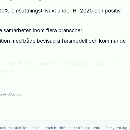
00% omsättningstillväxt under H1 2025 och positiv
e samarbeten inom flera branscher.
sition med både bevisad affärsmodell och kommande
u finansiell information hos handelsplattformarna (exempelv
t North.
siell rådgivning.
 baseras på offentliga källor och bedömningar från skribenten. Analysen utgö