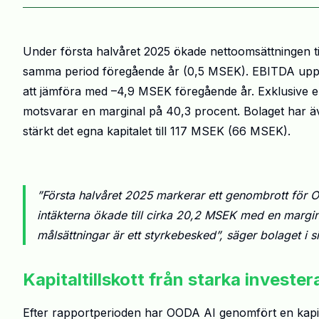
Under första halvåret 2025 ökade nettoomsättningen ti
samma period föregående år (0,5 MSEK). EBITDA uppgi
att jämföra med –4,9 MSEK föregående år. Exklusive 
motsvarar en marginal på 40,3 procent. Bolaget har ä
stärkt det egna kapitalet till 117 MSEK (66 MSEK).
”Första halvåret 2025 markerar ett genombrott för O
intäkterna ökade till cirka 20,2 MSEK med en margin
målsättningar är ett styrkebesked”, säger bolaget i s
Kapitaltillskott från starka invester
Efter rapportperioden har OODA AI genomfört en kapit