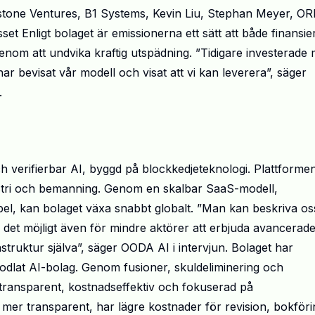
stone Ventures, B1 Systems, Kevin Liu, Stephan Meyer, O
Enligt bolaget är emissionerna ett sätt att både finansie
enom att undvika kraftig utspädning. ”Tidigare investerade
har bevisat vår modell och visat att vi kan leverera”, säger
.
h verifierbar AI, byggd på blockkedjeteknologi. Plattforme
ustri och bemanning. Genom en skalbar SaaS-modell,
abel, kan bolaget växa snabbt globalt. ”Man kan beskriva os
 det möjligt även för mindre aktörer att erbjuda avancerade
struktur själva”, säger OODA AI i intervjun. Bolaget har
nodlat AI-bolag. Genom fusioner, skuldeliminering och
 transparent, kostnadseffektiv och fokuserad på
mer transparent, har lägre kostnader för revision, bokföri