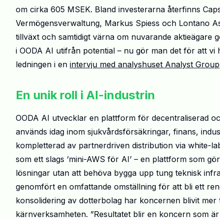
om cirka 605 MSEK. Bland investerarna återfinns Cap
Vermögensverwaltung, Markus Spiess och Lontano Asset 
tillväxt och samtidigt värna om nuvarande aktieägare g
i OODA AI utifrån potential – nu gör man det för att vi 
ledningen i en
intervju med analyshuset Analyst Group
En unik roll i AI-industrin
OODA AI utvecklar en plattform för decentraliserad oc
används idag inom sjukvårdsförsäkringar, finans, ind
kompletterad av partnerdriven distribution via white-l
som ett slags ’mini-AWS för AI’ – en plattform som gör
lösningar utan att behöva bygga upp tung teknisk infra
genomfört en omfattande omställning för att bli ett re
konsolidering av dotterbolag har koncernen blivit mer
kärnverksamheten. ”Resultatet blir en koncern som är 