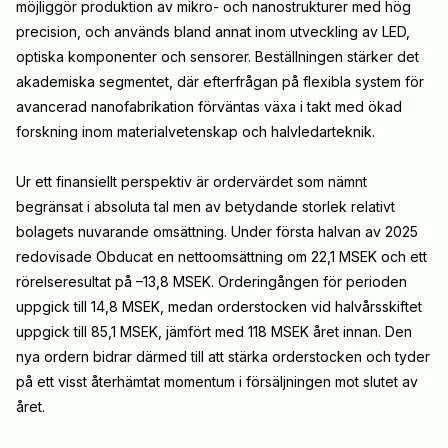
möjliggör produktion av mikro- och nanostrukturer med hög
precision, och används bland annat inom utveckling av LED,
optiska komponenter och sensorer. Beställningen stärker det
akademiska segmentet, där efterfrågan på flexibla system för
avancerad nanofabrikation förväntas växa i takt med ökad
forskning inom materialvetenskap och halvledarteknik.
Ur ett finansiellt perspektiv är ordervärdet som nämnt
begränsat i absoluta tal men av betydande storlek relativt
bolagets nuvarande omsättning. Under första halvan av 2025
redovisade Obducat en nettoomsättning om 22,1 MSEK och ett
rörelseresultat på –13,8 MSEK. Orderingången för perioden
uppgick till 14,8 MSEK, medan orderstocken vid halvårsskiftet
uppgick till 85,1 MSEK, jämfört med 118 MSEK året innan. Den
nya ordern bidrar därmed till att stärka orderstocken och tyder
på ett visst återhämtat momentum i försäljningen mot slutet av
året.