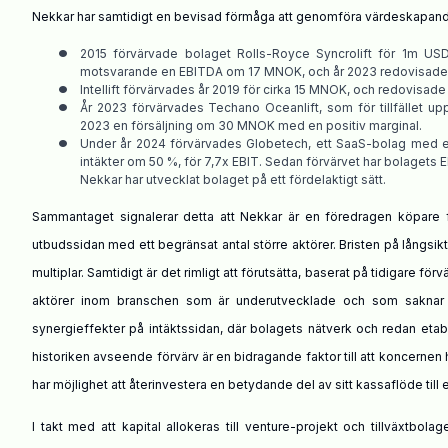
Nekkar har samtidigt en bevisad förmåga att genomföra värdeskapande f
•
2015 förvärvade bolaget Rolls-Royce Syncrolift för 1m US
motsvarande en EBITDA om 17 MNOK,
och
år
2023 redovisade
•
Intellift förvärvades
år
2019 för
cirka
15 MNOK, och redovisade
•
År
2023 förvärvades Techano Oceanlift, som för tillfället
upp
2023 en försäljning om 30 MNOK med en positiv marginal.
•
Under
år
2024 förvärvades Globetech, ett SaaS-bolag med
intäkter om 50 %, för 7,7x EBIT. Sedan förvärv
et
har bolagets E
Nekkar har utvecklat bolaget på ett fördelaktigt sätt.
Sammantaget
signalerar
detta
att Nekkar är en föredragen köpare fö
utbudssidan med ett begränsat antal större aktörer. Bristen på långsik
multiplar. Samtidigt är det rimligt att förutsätta, baserat
på
tidigare förv
aktörer inom branschen som är underutvecklade och som saknar fina
synergieffekter på intäktssidan, där bolagets nätverk och redan etabl
historiken
avseende
förvärv är en bidragande faktor till att koncerne
har möjlighet att återinvestera en betydande del av sitt kassaflöde til
I takt med att kapital allokeras till venture-projekt och tillväxtbol