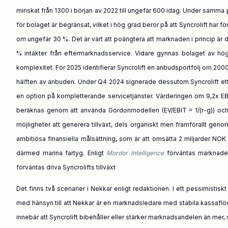
minskat från 1300 i början av 2022 till ungefär 600 idag. Under samm
för bolaget är begränsat, vilket i hög grad beror på att Syncrolift har
om ungefär 30 %. Det är värt att poängtera att marknaden i princip ä
% intäkter från eftermarknadsservice. Vidare gynnas bolaget av höga 
komplexitet. För 2025 identifierar Syncrolift en anbudsportfölj om 20
hälften av anbuden. Under Q4 2024 signerade dessutom Syncrolift et
en option på kompletterande servicetjänster. Värderingen om 9,2x EBIT
beräknas genom att använda Gordonmodellen (EV/EBIT = 1/(r-g)) och e
möjligheter att generera tillväxt, dels organiskt men framförallt gen
ambitiösa finansiella målsättning, som är att omsätta 2 miljarder N
därmed marina fartyg. Enligt
Mordor Intelligence
förväntas marknaden
förväntas driva Syncrolifts tillväxt
Det finns två scenarier i Nekkar enligt redaktionen. I ett pessimistisk
med hänsyn till att Nekkar är en marknadsledare med stabila kassaflöde
innebär att Syncrolift bibehåller eller stärker marknadsandelen än mer,