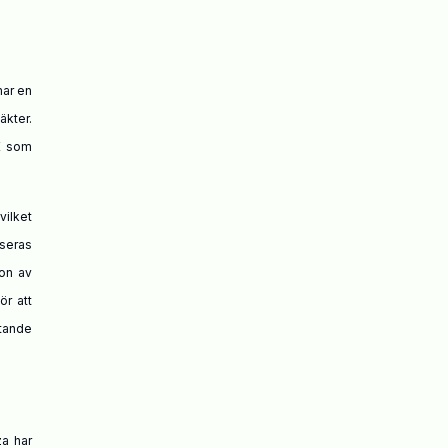
mar en
äkter.
ZK som
vilket
iseras
ion av
ör att
tande
za har