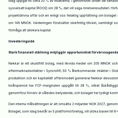
idag uppgår till cirka 20 % av intäkterna. I genomsnitt under de senast
sysselsatt kapital (ROCE) om 28 %, det vill säga rörelseresultatet i förhål
projektdrivna affär och en enligt oss felaktig uppfattning om bolaget s
om 146 MNOK. Värderingen förutsätter obefintlig tillväxt, samtidig
förmåga att allokera kapital.
Investeringsidé
Stark finansiell ställning möjliggör opportunistisk förvärvsage
Nekkar
är ett skuldfritt bolag, med likvida medel om 205 MNOK och e
eftermarknadsintäkter i Syncrolift, 50 % återkommande intäkter i Gl
produktion och en kapitallätt affärsmodell genererar Nekkar dessutom 
tioårsperiod har FCF-marginalen uppgått till 28 %, vilket åskådliggör
genomföra förvärv är således betydande, och bolaget har tydligt kommu
Den interna målsättningen är att omsätta 2 miljarder NOK 2027, genom o
Bolaget, som idag består av 5 plattformsföretag, vill utöka basen till 6