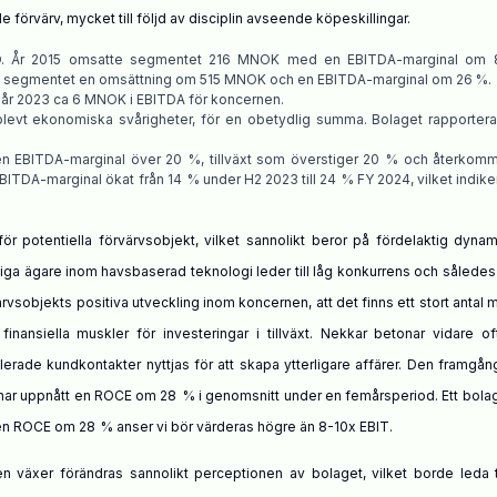
örvärv, mycket till följd av disciplin avseende köpeskillingar.
D
. År 2015 omsatte segmentet 216 MNOK med en EBITDA-marginal om 8
 segmentet en omsättning om 515 MNOK och en EBITDA-marginal om 26 %
.
år
2023
ca
6 MNOK i EBITDA för koncernen.
levt
ekonomiska svårigheter, för en obetydlig summa
. B
olaget rapporte
en
EBITDA-marginal över 20
%, tillväxt som överstiger 20
% och återkom
BITDA-marginal ökat från 14
%
under
H2 2023 till 24
% FY 2024, vilket indiker
r potentiella förvärvsobjekt, vilket sannolikt beror på fördelaktig dyna
tiga ägare inom havsbaserad teknologi leder till låg konkurrens och således
ärvsobjekts positiva utveckling inom koncernen, att det finns ett stort antal 
nsiella muskler för investeringar i tillväxt. Nekkar betonar vidare of
erade kundkontakter nyttjas för att skapa ytterligare affärer. Den framgån
n har uppnått en ROCE om 28
% i genomsnitt under en femårsperiod. Ett bol
l en ROCE om 28
%
anser vi bör
värderas högre än 8-10x EBIT.
agen växer förändras sannolikt perceptionen av bolaget, vilket borde leda t