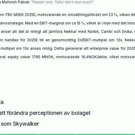
ra Mohnish Pabrai
:
”
Heads
I win; Tails I don’t lose much”.
om 780 MSEK 2025E, motsvarande en omsättningstillväxt om 23 %, vilken dr
vsstrategin. Med en EBIT-marginal om ca 15 %, vilket är i linje med det hist
er att det är rimligt att jämföra Nekkar med Norbit, Cambi och Endur, v
n handlas för 2025E till en genomsnittlig EV/EBIT-multipel om 13x. Nekk
n multipel om 13x anses rimlig. Detta genererar ett enterprise value för 20
rat equity value 1765 MNOK, motsvarande 16,4NOK/aktie, vilket motsvar
da
 att förändra perceptionen av bolaget
t som Skywalker