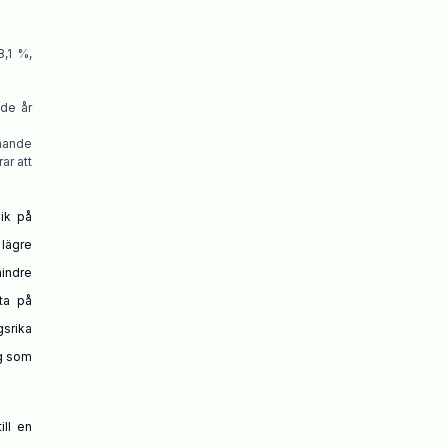
,1 %,
rade
år
mande
ar att
mik på
 lägre
mindre
ta på
gsrika
ag som
ill en