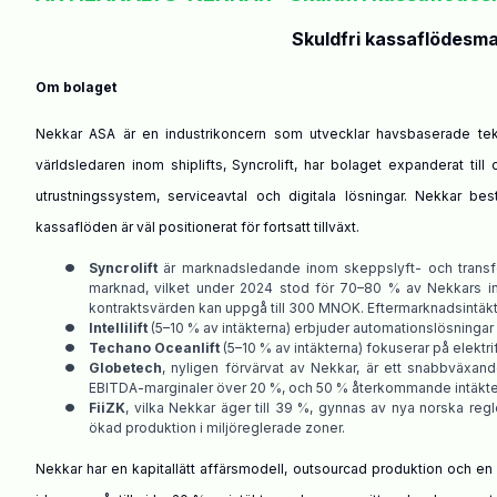
Skuldfri kassaflödesma
Om bolaget
Nekkar ASA är en industrikoncern som utvecklar havsbaserade tekno
världsledaren inom shiplifts, Syncrolift, har bolaget expanderat till
utrustningssystem, serviceavtal och digitala lösningar.
Nekkar bestå
kassaflöden är väl positionerat för fortsatt tillväxt.
•
Syncrolift
är marknadsledande inom skeppslyft- och transf
marknad, vilket under 2024 stod för 70–80 % av Nekkars in
kontraktsvärden kan uppgå till 300 MNOK. Eftermarknadsintäkte
•
Intellilift
(5–10 % av intäkterna) erbjuder automationslösningar 
•
Techano Oceanlift
(5–10 % av intäkterna) fokuserar på elektr
•
Globetech
, nyligen förvärvat av Nekkar, är ett snabbväxan
EBITDA-marginaler över 20 %, och 50 % återkommande intäkte
•
FiiZK
,
vilka Nekkar äger till 39 %,
gynnas av nya norska regle
ökad produktion i miljöreglerade zoner.
Nekkar
har en kapitallätt affärsmodell, outsourcad produktion och en