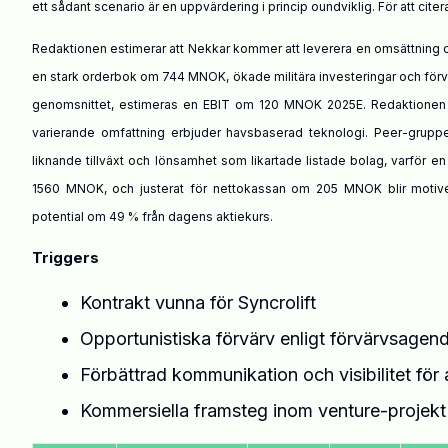
ett sådant scenario är en uppvärdering i princip oundviklig.
För att cite
Redaktionen estimerar att Nekkar kommer att leverera en omsättning 
en stark orderbok om 744 MNOK, ökade militära investeringar och förvär
genomsnittet, estimeras en EBIT om 120 MNOK 2025E. Redaktionen ans
varierande omfattning erbjuder havsbaserad teknologi. Peer-gruppe
liknande tillväxt och lönsamhet som likartade listade bolag, varför e
1560 MNOK, och justerat för nettokassan om 205 MNOK blir motive
potential om 49 % från dagens aktiekurs.
Triggers
Kontrakt vunna för Syncrolift
Opportunistiska förvärv enligt förvärvsagen
Förbättrad kommunikation och visibilitet för
Kommersiella framsteg inom venture-projek