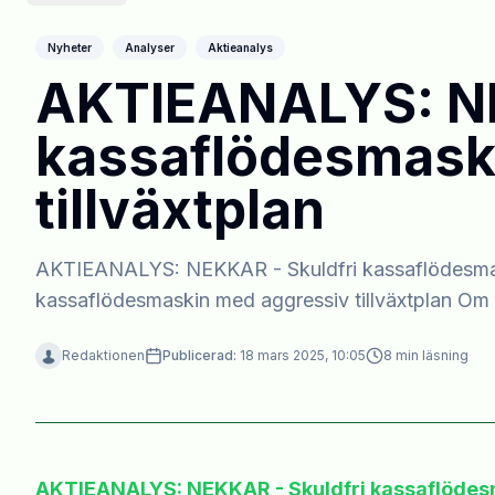
Nyheter
Analyser
Aktieanalys
AKTIEANALYS: NE
kassaflödesmask
tillväxtplan
AKTIEANALYS: NEKKAR - Skuldfri kassaflödesmaski
kassaflödesmaskin med aggressiv tillväxtplan Om 
Redaktionen
Publicerad:
18 mars 2025, 10:05
8
min läsning
AKTIEANALYS: NEKKAR - Skuldfri kassaflödesm