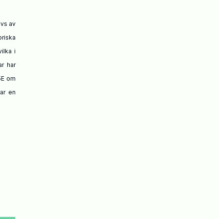
ivs av
oriska
ilka i
ar har
25E
om
ar en