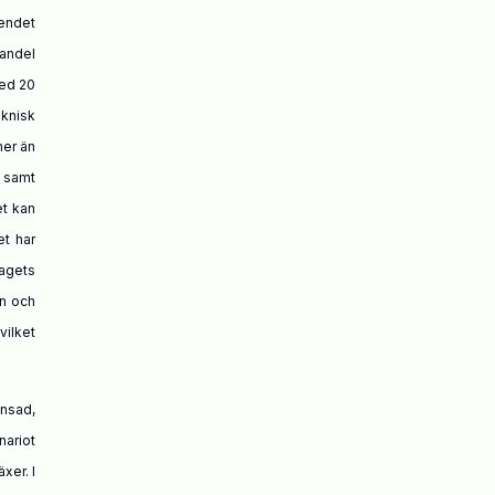
oendet
sandel
med 20
eknisk
mer än
 samt
et kan
et har
lagets
rn och
ilket
änsad,
nariot
xer. I