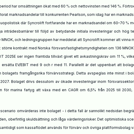
a period har omsättningen ökat med 60 % och nettovinsten med 146 %. Förtr
 förlorat marknadsandelar till konkurrenten Pearlson, som idag har en marknad
r duopolistisk där Syncrolift fortfarande har en marknadsandel om 60–70 % 
inträdesbarriärer till följd av betydande initiala investeringar och hög t
00 MNOK, och ledningsgruppen har meddelat att Syncrolift kommer att vinna 
t större kontrakt med
Norska
försvarsfastighetsmyndigheten om 136 MNOK
 2025E ser ingen framtida tillväxt givet ett avkastningskrav om 11 %, vilk
rsätta EV/EBIT med 9 och r med 11. Parallellt är det uppenbart att bolag
om bolagets framgångsrika förvärvsstrategi. Detta avspeglas inte minst i bo
OK 2027. Bolaget drivs dessutom av ökade investeringar inom försvarssekto
 för marina fartyg att växa med en CAGR om 6,5% från 2025 till 2030, v
t scenario omvärderas inte bolaget - i detta fall är sannolikt nedsidan begr
n, obefintlig skuldsättning och låga värderingsrisker. Det optimistiska sce
 samtidigt som kassaflödet används för förvärv och övriga plattformsbolag vä