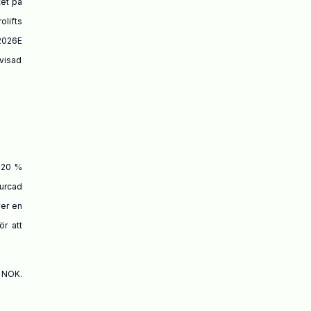
tet på
olifts
2026E
visad
d 20 %
ourcad
ver en
ör att
r NOK.