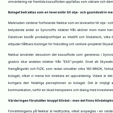
omvärdering när framtida kassaflöden uppfattas som säkrare och därme
Bolaget betraktas som en leverantör till olje- och gasindustrin m
Marknaden värderar fortfarande Nekkar som en leverantör till olje- och g
betydande andel av Syncrolifts intäkter från aktörer inom marin trans
Därutöver består produktportföljen av Intellift och Globetech, vilk
erbjuder hållbara lösningar för fiskodling och venture-projektet Skywalk
Nekkar använder dessutom det kassaflöde som genereras i Syncrolift f
gradvis ökar andelen intäkter från ”ESG”-projekt. Givet att Skywal
framgångsrikt och FiiZK, som redan omsätter cirka 160 MNOK, fortsätt
bolaget, vilket vi menar bör innebära en uppvärdering. Vidare är det
korrigera den felaktiga perceptionen av bolaget. Det är möjligt 
kommunikation, varför en ökad transparens och dialog med investerare ä
Värderingen förutsätter knappt tillväxt – men det finns tillväxtopti
Förväntningarna på Nekkar är nedtryckta, vilket avspeglas i en värd