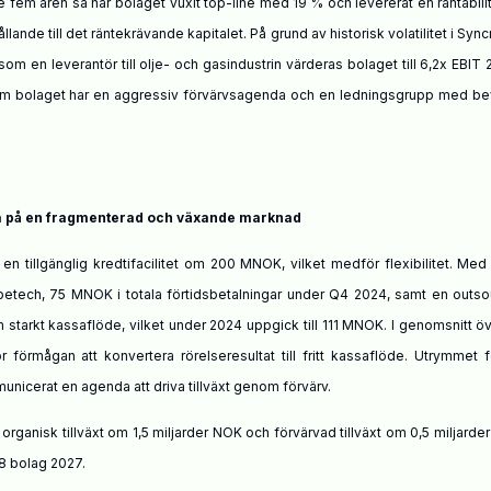
e fem åren så har bolaget vuxit top-line med 19 % och levererat en räntabili
lande till det räntekrävande kapitalet. På grund av historisk volatilitet i Syncr
om en leverantör till olje- och gasindustrin värderas bolaget till
6,2x EBIT 
t som bolaget har en aggressiv förvärvsagenda och en ledningsgrupp med be
nda på en fragmenterad och växande marknad
n tillgänglig kredtifacilitet om 200 MNOK, vilket medför flexibilitet. Me
obetech, 75 MNOK i totala förtidsbetalningar under Q4 2024, samt en outs
starkt kassaflöde, vilket under 2024 uppgick till 111 MNOK. I genomsnitt ö
 förmågan att konvertera rörelseresultat till fritt kassaflöde. Utrymmet f
nicerat en agenda att driva tillväxt genom förvärv.
rganisk tillväxt om 1,5 miljarder NOK och förvärvad tillväxt om 0,5 miljarde
–8 bolag 2027.