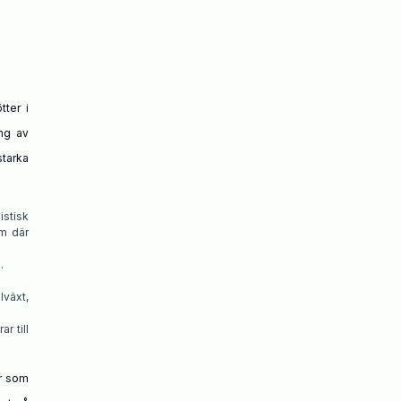
ter i
ing av
starka
stisk
em där
.
lväxt,
r till
r som