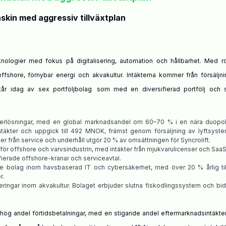
skin med aggressiv tillväxtplan
logier med fokus på digitalisering, automation och hållbarhet. Med röt
 offshore, förnybar energi och akvakultur. Intäkterna kommer från försäljn
r idag av sex portföljbolag
som m
ed en diversifierad portfölj och 
erlösningar, med en global marknadsandel om 60–70 % i en nära duopoli
täkter och uppgick till 492 MNOK, främst genom försäljning av lyftsyst
r från service och underhåll utgör 20 % av omsättningen för Syncrolift.
för offshore och varvsindustrin, med intäkter från mjukvarulicenser och SaaS
ifierade offshore-kranar och serviceavtal.
de bolag inom havsbaserad IT och cybersäkerhet, med över 20 % årlig til
r.
ringar inom akvakultur. Bolaget erbjuder slutna fiskodlingssystem och bidra
 hög andel förtidsbetalningar,
med en stigande andel eftermarknadsintäkte