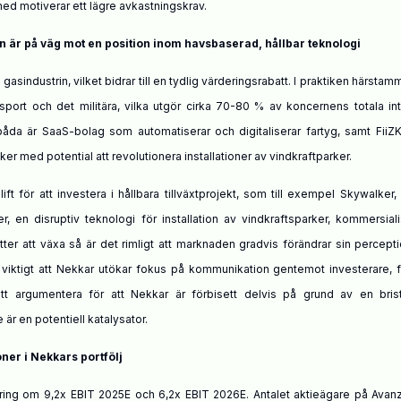
d motiverar ett lägre avkastningskrav.
en är på väg mot en position inom havsbaserad, hållbar teknologi
asindustrin, vilket bidrar till en tydlig värderingsrabatt. I praktiken härstam
port och det militära, vilka utgör cirka
70-80
% av koncernens totala int
a båda är SaaS-bolag som automatiserar och digitaliserar fartyg, samt Fii
er med potential att revolutionera installationer av vindkraftparker.
ör att investera i hållbara tillväxtprojekt, som till exempel Skywalker, 
ker, en
disruptiv
teknologi för installation av vindkraftsparker, kommersial
er att växa så är det rimligt att marknaden gradvis förändrar sin percept
 viktigt att Nekkar utökar fokus på kommunikation gentemot investerare, f
att argumentera för att Nekkar är förbisett delvis på grund av en bris
r en potentiell katalysator.
oner i Nekkars portfölj
ering om 9,2x EBIT 2025E och 6,2x EBIT 2026E. Antalet aktieägare på Avan