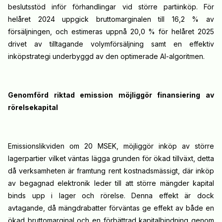
beslutsstöd inför förhandlingar vid större partiinköp. För
helåret 2024 uppgick bruttomarginalen till 16,2 % av
försäljningen, och estimeras uppnå 20,0 % för helåret 2025
drivet av tilltagande volymförsäljning samt en effektiv
inköpstrategi underbyggd av den optimerade AI-algoritmen.
Genomförd riktad emission möjliggör finansiering av
rörelsekapital
Emissionslikviden om 20 MSEK, möjliggör inköp av större
lagerpartier vilket väntas lägga grunden för ökad tillväxt, detta
då verksamheten är framtung rent kostnadsmässigt, där inköp
av begagnad elektronik leder till att större mängder kapital
binds upp i lager och rörelse. Denna effekt är dock
avtagande, då mängdrabatter förväntas ge effekt av både en
ökad bruttomarginal och en förbättrad kapitalbindning genom