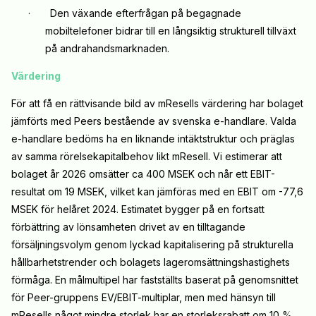
·
Den växande efterfrågan på begagnade
mobiltelefoner bidrar till en långsiktig strukturell tillväxt
på andrahandsmarknaden.
Värdering
För att få en rättvisande bild av mResells värdering har bolaget
jämförts med Peers bestående av svenska e-handlare. Valda
e-handlare bedöms ha en liknande intäktstruktur och präglas
av samma rörelsekapitalbehov likt mResell. Vi estimerar att
bolaget år 2026 omsätter ca 400 MSEK och når ett EBIT-
resultat om 19 MSEK, vilket kan jämföras med en EBIT om -77,6
MSEK för helåret 2024. Estimatet bygger p
å
en fortsatt
f
ö
rb
ä
ttring av l
ö
nsamheten drivet av en tilltagande
försäljningsvolym genom lyckad kapitalisering på strukturella
hållbarhetstrender och bolagets lageromsättningshastighets
förmåga. En målmultipel har fastställts baserat på genomsnittet
för Peer-gruppens EV/EBIT-multiplar, men med hänsyn till
mResells något mindre storlek har en storleksrabatt om 10 %