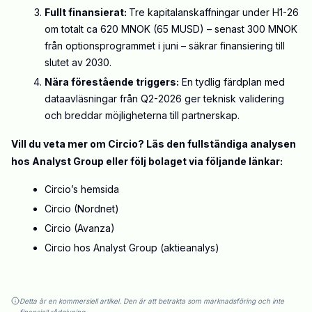
Fullt finansierat:
Tre kapitalanskaffningar under H1-26
om totalt ca 620 MNOK (65 MUSD) – senast 300 MNOK
från optionsprogrammet i juni – säkrar finansiering till
slutet av 2030.
Nära förestående triggers:
En tydlig färdplan med
dataavläsningar från Q2-2026 ger teknisk validering
och breddar möjligheterna till partnerskap
.
Vill du veta mer om Circio? Läs den fullständiga analysen
hos Analyst Group eller följ bolaget via följande länkar:
Circio’s
hemsida
Circio (
Nordnet)
Circio (
Avanza
)
Circio hos Analyst Group (
aktieanalys
)
Detta är en kommersiell artikel. Den är att betrakta som marknadsföring och inte
finansiell rådgivning.