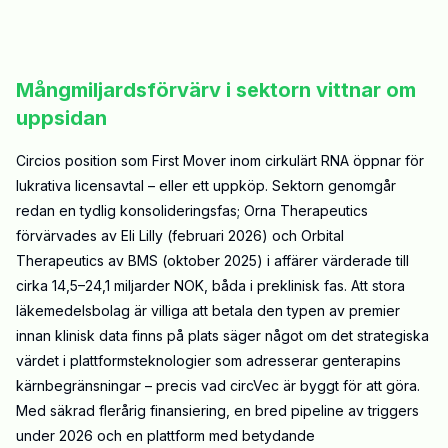
Mångmiljardsförvärv i sektorn vittnar om
uppsidan
Circios position som First Mover inom cirkulärt RNA öppnar för
lukrativa licensavtal – eller ett uppköp. Sektorn genomgår
redan en tydlig konsolideringsfas; Orna Therapeutics
förvärvades av Eli Lilly (februari 2026) och Orbital
Therapeutics av BMS (oktober 2025) i affärer värderade till
cirka 14,5–24,1 miljarder NOK, båda i preklinisk fas. Att stora
läkemedelsbolag är villiga att betala den typen av premier
innan klinisk data finns på plats säger något om det strategiska
värdet i plattformsteknologier som adresserar genterapins
kärnbegränsningar – precis vad circVec är byggt för att göra.
Med säkrad flerårig finansiering, en bred pipeline av triggers
under 2026 och en plattform med betydande