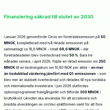
Finansiering säkrad till slutet av
2030
I januari 2026 genomförde Circio en företrädesemission på
50
MNOK
, kompletterad med två riktade emissioner på
sammanlagt ca 18,6 MNOK – totalt
68,6 MNOK
– där
företrädesdelen blev övertecknad med
50 %
. Bara tre
månader senare, i april 2026, följde en riktad emission om
250
MNOK
till en teckningskurs om 10,80 NOK per aktie –
en mer
än tiodubblad värdering jämfört med Q1-emissionen
– som
blev mer än dubbelt övertecknad och riktades till nya nordiska
och internationella investerare. I juni 2026 slutfördes
optionsprogrammet framgångsrikt och tillförde
300 MNOK
i
bruttolikvid. Likviden ska användas för att accelerera och
bredda utvecklingen av circVec-plattformen samt för att föra