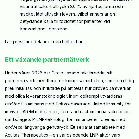
visar träffsäkert uttryck i 80 % av hjärtcellerna och
mycket lågt uttryck i levern, vilket annars är en
betydande källa till toxicitet för patienter vid
konventionell genterapi
.
Läs pressmeddelandet i sin helhet
här
.
Ett växande partnernätverk
Under våren 2026 har Circio i snabb takt breddat sitt
partnernätverk med flera forskningssamarbeten, samtliga i tidig
preklinisk fas och inriktade på att testa hur circVec samverkar
med olika leveransteknologier. Inom cellterapi utvärderas
circVec tillsammans med Tokyo-baserade United Immunity för
in vivo CAR-M mot cancer, fibros och autoimmuna sjukdomar,
där bolagets P-LNP-teknologi för immunceller förenas med
circVecs långvariga genuttryck. Ett separat samarbete med
Acuitas Therapeutics – en världsledande LNP-aktör vars