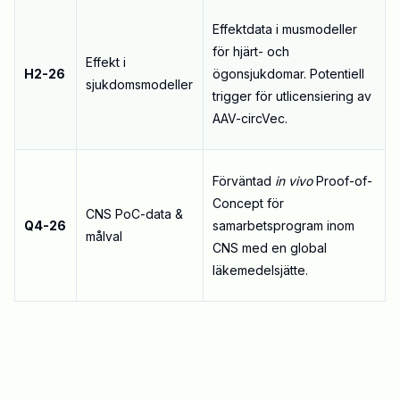
Effektdata i musmodeller
för hjärt- och
Effekt i
H2-26
ögonsjukdomar.
Potentiell
sjukdomsmodeller
trigger för utlicensiering av
AAV-circVec
.
Förväntad
in vivo
Proof-of-
Concept för
CNS PoC-data &
Q4-26
samarbetsprogram inom
målval
CNS med en global
läkemedelsjätte
.