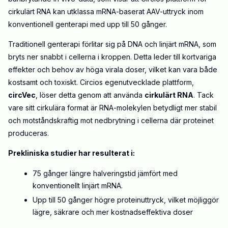
cirkulärt RNA kan utklassa mRNA-baserat AAV-uttryck inom
konventionell genterapi med upp till 50 gånger.
Traditionell genterapi förlitar sig på DNA och linjärt mRNA, som
bryts ner snabbt i cellerna i kroppen
.
Detta leder till kortvariga
effekter och behov av höga virala doser, vilket kan vara både
kostsamt och toxiskt
.
Circios egenutvecklade plattform,
circVec
, löser detta genom att använda
cirkulärt RNA
.
Tack
vare sitt cirkulära format är RNA-molekylen betydligt mer stabil
och motståndskraftig mot nedbrytning i cellerna där proteinet
produceras
.
Prekliniska studier har resulterat i:
75 gånger längre halveringstid jämfört med
konventionellt linjärt mRNA.
Upp till 50 gånger högre proteinuttryck, vilket möjliggör
lägre, säkrare och mer kostnadseffektiva doser