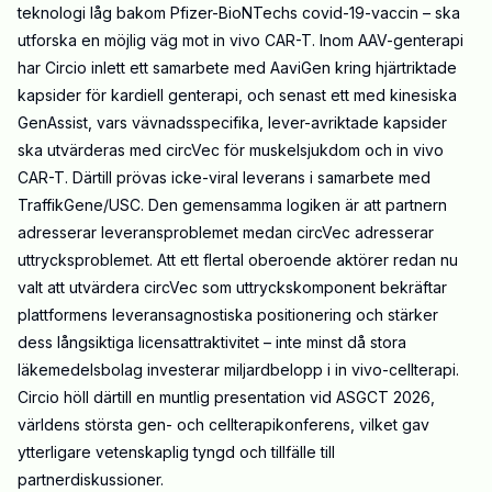
teknologi låg bakom Pfizer-BioNTechs covid-19-vaccin – ska
utforska en möjlig väg mot in vivo CAR-T. Inom AAV-genterapi
har Circio inlett ett samarbete med AaviGen kring hjärtriktade
kapsider för kardiell genterapi, och senast ett med kinesiska
GenAssist, vars vävnadsspecifika, lever-avriktade kapsider
ska utvärderas med circVec för muskelsjukdom och in vivo
CAR-T. Därtill prövas icke-viral leverans i samarbete med
TraffikGene/USC. Den gemensamma logiken är att partnern
adresserar leveransproblemet medan circVec adresserar
uttrycksproblemet. Att ett flertal oberoende aktörer redan nu
valt att utvärdera circVec som uttryckskomponent bekräftar
plattformens leveransagnostiska positionering och stärker
dess långsiktiga licensattraktivitet – inte minst då stora
läkemedelsbolag investerar miljardbelopp i in vivo-cellterapi.
Circio höll därtill en muntlig presentation vid ASGCT 2026,
världens största gen- och cellterapikonferens, vilket gav
ytterligare vetenskaplig tyngd och tillfälle till
partnerdiskussioner.