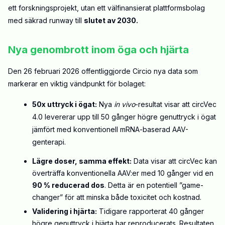
ett forskningsprojekt, utan ett välfinansierat plattformsbolag
med säkrad runway till
slutet av 2030.
Nya genombrott inom öga och hjärta
Den 26 februari 2026 offentliggjorde Circio nya data som
markerar en viktig vändpunkt för bolaget
:
50x uttryck i ögat:
Nya
in vivo
-resultat visar att circVec
4.0 levererar upp till 50 gånger högre genuttryck i ögat
jämfört med konventionell mRNA-baserad AAV-
genterapi
.
Lägre doser, samma effekt:
Data visar att circVec kan
överträffa konventionella AAV:er med 10 gånger vid en
90 % reducerad dos
.
Detta är en potentiell ”game-
changer” för att minska både toxicitet och kostnad
.
Validering i hjärta:
Tidigare rapporterat 40 gånger
högre genuttryck i hjärta har reproducerats
.
Resultaten