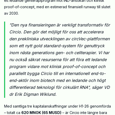
ett ledande genterapiprogram mot IND-ansökan och klinisk
proof-of-concept, med en estimerad finansiell runway till slutet
av 2030.
”Den nya finansieringen är verkligt transformativ för
Circio. Den gör det möjligt för oss att accelerera
den prekliniska utvecklingen av circVec-plattformen
som ett nytt gold standard-system för genuttryck
inom nästa generations gen- och cellterapier. Vi har
nu också säkrat resurserna för att föra ett ledande
program vidare mot klinisk proof-of-concept och
parallellt bygga Circio till en internationell end-to-
end-aktör inom biotech med en ledande och högt
differentierad teknologi för cirkulärt RNA"
, säger VD
dr Erik Digman Wiklund.
Med samtliga tre kapitalanskaffningar under H1-26 genomförda
– totalt ca
620 MNOK (65 MUSD)
– är Circio inte längre bara